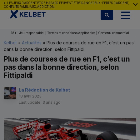
Aller au contenu
LES JEUX D'ARGENT ET DE HASARD PEUVENT ÊTRE DANGEREUX : PERTES D'ARGENT,
CONFLITS FAMILIAUX, ADDICTION.
18+ | Jeu responsable! | Termes et conditions applicables | Contenu commercial
Kelbet
»
Actualités
»
Plus de courses de rue en F1, c’est un pas
dans la bonne direction, selon Fittipaldi
Plus de courses de rue en F1, c’est un
pas dans la bonne direction, selon
Fittipaldi
La Rédaction de Kelbet
18 avril 2023
Last update: 3 ans ago