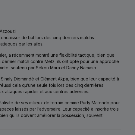
 Azzouzi
 encaisser de but lors des cinq derniers matchs
attaques par les ailes.
sier, a récemment montré une flexibilité tactique, bien que
du dernier match contre Metz, ils ont opté pour une approche
ointe, soutenu par Sékou Mara et Danny Namaso.
de Sinaly Diomandé et Clément Akpa, bien que leur capacité à
 réussi cela qu’une seule fois lors des cinq dernières
aux attaques rapides et aux centres adverses.
créativité de ses milieux de terrain comme Rudy Matondo pour
spaces laissés par l’adversaire. Leur capacité à inscrire trois
bien qu’ils doivent améliorer la possession, souvent