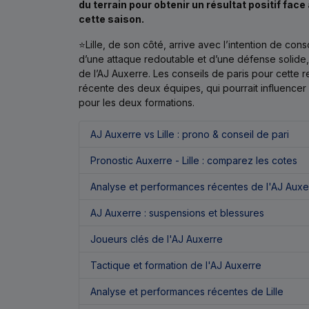
du terrain pour obtenir un résultat positif face
cette saison.
⭐Lille, de son côté, arrive avec l’intention de con
d’une attaque redoutable et d’une défense solide, 
de l’AJ Auxerre. Les conseils de paris pour cette r
récente des deux équipes, qui pourrait influencer le
pour les deux formations.
AJ Auxerre vs Lille : prono & conseil de pari
Pronostic Auxerre - Lille : comparez les cotes
Analyse et performances récentes de l'AJ Auxe
AJ Auxerre : suspensions et blessures
Joueurs clés de l'AJ Auxerre
Tactique et formation de l'AJ Auxerre
Analyse et performances récentes de Lille