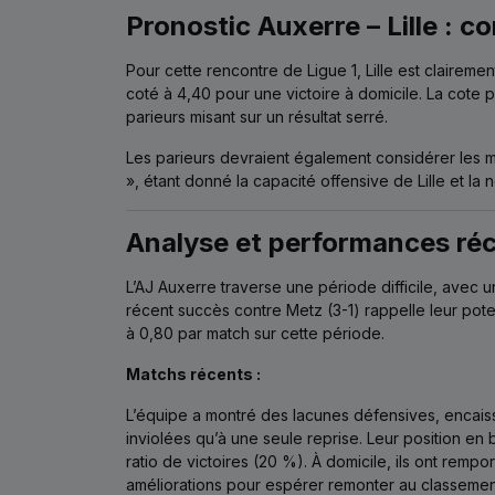
Pronostic Auxerre – Lille : c
Pour cette rencontre de Ligue 1, Lille est claireme
coté à 4,40 pour une victoire à domicile. La cote p
parieurs misant sur un résultat serré.
Les parieurs devraient également considérer les 
», étant donné la capacité offensive de Lille et la
Analyse et performances réc
L’AJ Auxerre traverse une période difficile, avec u
récent succès contre Metz (3-1) rappelle leur pot
à 0,80 par match sur cette période.
Matchs récents :
L’équipe a montré des lacunes défensives, encais
inviolées qu’à une seule reprise. Leur position en 
ratio de victoires (20 %). À domicile, ils ont rem
améliorations pour espérer remonter au classemen