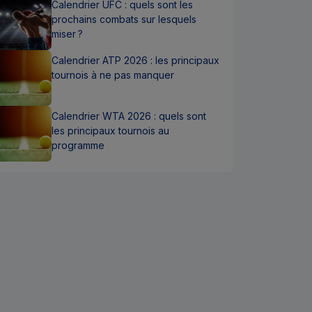
Calendrier UFC : quels sont les
prochains combats sur lesquels
miser ?
Calendrier ATP 2026 : les principaux
tournois à ne pas manquer
Calendrier WTA 2026 : quels sont
les principaux tournois au
programme