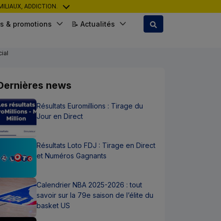
ILIAUX, ADDICTION.
s & promotions
📝 Actualités
ial
Dernières news
Résultats Euromillions : Tirage du
Jour en Direct
Résultats Loto FDJ : Tirage en Direct
et Numéros Gagnants
Calendrier NBA 2025-2026 : tout
savoir sur la 79e saison de l’élite du
basket US