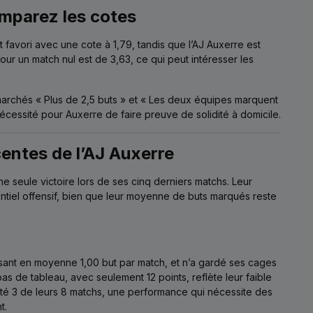
omparez les cotes
nt favori avec une cote à 1,79, tandis que l’AJ Auxerre est
our un match nul est de 3,63, ce qui peut intéresser les
marchés « Plus de 2,5 buts » et « Les deux équipes marquent
 nécessité pour Auxerre de faire preuve de solidité à domicile.
entes de l’AJ Auxerre
ne seule victoire lors de ses cinq derniers matchs. Leur
entiel offensif, bien que leur moyenne de buts marqués reste
sant en moyenne 1,00 but par match, et n’a gardé ses cages
bas de tableau, avec seulement 12 points, reflète leur faible
porté 3 de leurs 8 matchs, une performance qui nécessite des
t.