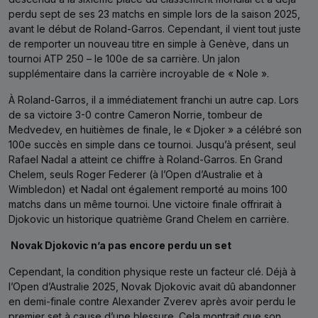
perdu sept de ses 23 matchs en simple lors de la saison 2025,
avant le début de Roland-Garros. Cependant, il vient tout juste
de remporter un nouveau titre en simple à Genève, dans un
tournoi ATP 250 – le 100e de sa carrière. Un jalon
supplémentaire dans la carrière incroyable de « Nole ».
À Roland-Garros, il a immédiatement franchi un autre cap. Lors
de sa victoire 3-0 contre Cameron Norrie, tombeur de
Medvedev, en huitièmes de finale, le « Djoker » a célébré son
100e succès en simple dans ce tournoi. Jusqu’à présent, seul
Rafael Nadal a atteint ce chiffre à Roland-Garros. En Grand
Chelem, seuls Roger Federer (à l’Open d’Australie et à
Wimbledon) et Nadal ont également remporté au moins 100
matchs dans un même tournoi. Une victoire finale offrirait à
Djokovic un historique quatrième Grand Chelem en carrière.
Novak Djokovic n’a pas encore perdu un set
Cependant, la condition physique reste un facteur clé. Déjà à
l’Open d’Australie 2025, Novak Djokovic avait dû abandonner
en demi-finale contre Alexander Zverev après avoir perdu le
premier set à cause d’une blessure. Cela montrait que son