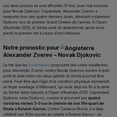
Les deux joueurs se sont affrontés 13 fois, avec huit victoires
pour Novak Djokovic. Cependant, Alexander Zverev a
remporté trois des quatre derniers duels, éliminant notamment
Djokovic lors du premier Grand Chelem de l’année. À l’Open
d’Australie 2025, le Serbe avait dû abandonner après avoir
perdu le premier set à cause d’une blessure.
Notre pronostic pour
Alexander Zverev – Novak Djokovic
Le fait que les
bookmakers
proposent des cotes équilibrées
pour Alexander Zverev contre Novak Djokovic montre à quel
point le duel entre ces deux géants du tennis pourrait être
serré. Peut-être que l’âge et la condition physique donneront
un léger avantage à l’Allemand, qui avait déjà mis fin à la série
du Serbe (alors blessé) à l’Open d’Australie 2025. Cependant,
Djokovic reste Djokovic, comme le prouvent ses
quatre
victoires nettes 3-0 sur le chemin de son 19e quart de
finale à Roland-Garros
. Contre Cameron Norrie, il a déjà
célébré son 100e succès en simple à Roland-Garros – un