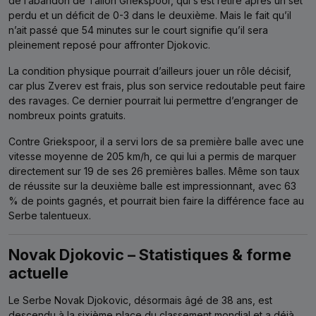
de l’abandon de Tallon Griekspoor, qui s’est retiré après un set
perdu et un déficit de 0-3 dans le deuxième. Mais le fait qu’il
n’ait passé que 54 minutes sur le court signifie qu’il sera
pleinement reposé pour affronter Djokovic.
La condition physique pourrait d’ailleurs jouer un rôle décisif,
car plus Zverev est frais, plus son service redoutable peut faire
des ravages. Ce dernier pourrait lui permettre d’engranger de
nombreux points gratuits.
Contre Griekspoor, il a servi lors de sa première balle avec une
vitesse moyenne de 205 km/h, ce qui lui a permis de marquer
directement sur 19 de ses 26 premières balles. Même son taux
de réussite sur la deuxième balle est impressionnant, avec 63
% de points gagnés, et pourrait bien faire la différence face au
Serbe talentueux.
Novak Djokovic – Statistiques & forme
actuelle
Le Serbe Novak Djokovic, désormais âgé de 38 ans, est
descendu à la sixième place du classement mondial et a déjà