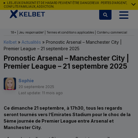
Aller au contenu
LES JEUX D'ARGENT ET DE HASARD PEUVENT ÊTRE DANGEREUX : PERTES D'ARGENT,
CONFLITS FAMILIAUX, ADDICTION.
18+ | Jeu responsable! | Termes et conditions applicables | Contenu commercial
Kelbet
»
Actualités
»
Pronostic Arsenal – Manchester City |
Premier League – 21 septembre 2025
Pronostic Arsenal – Manchester City |
Premier League – 21 septembre 2025
Sophie
20 septembre 2025
Last update: 11 mois ago
Ce dimanche 21 septembre, à 17h30, tous les regards
seront tournés vers l’Emirates Stadium pour le choc de la
5ème journée de Premier League entre Arsenal et
Manchester City.