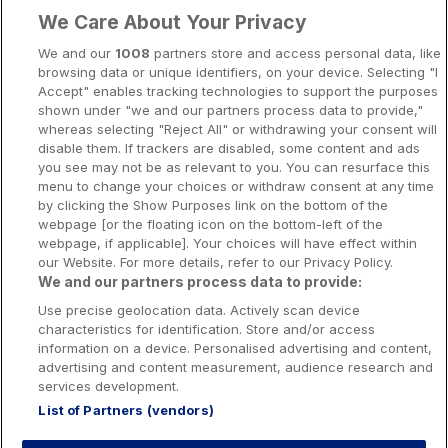
Liens importants
We Care About Your Privacy
A propos
We and our
1008
partners store and access personal data, like
browsing data or unique identifiers, on your device. Selecting "I
Notice légale
Accept" enables tracking technologies to support the purposes
shown under "we and our partners process data to provide,"
Presse-Recrutement-Partenariat
whereas selecting "Reject All" or withdrawing your consent will
Politique de confidentialité
disable them. If trackers are disabled, some content and ads
you see may not be as relevant to you. You can resurface this
Politique de Cookies
menu to change your choices or withdraw consent at any time
by clicking the Show Purposes link on the bottom of the
Prévenir la dépendance aux jeux d’argent
webpage [or the floating icon on the bottom-left of the
Nos rédacteurs
webpage, if applicable]. Your choices will have effect within
our Website. For more details, refer to our Privacy Policy.
We and our partners process data to provide:
Use precise geolocation data. Actively scan device
characteristics for identification. Store and/or access
information on a device. Personalised advertising and content,
Les jeux d’argent et de hasard sont resérvés aux personnes majeures
advertising and content measurement, audience research and
services development.
List of Partners (vendors)
Interdiction volontaire de jeux: Toute personne peut demander à être
interdite de jeux. Cette demande est formée auprès de l’Autorité nationale