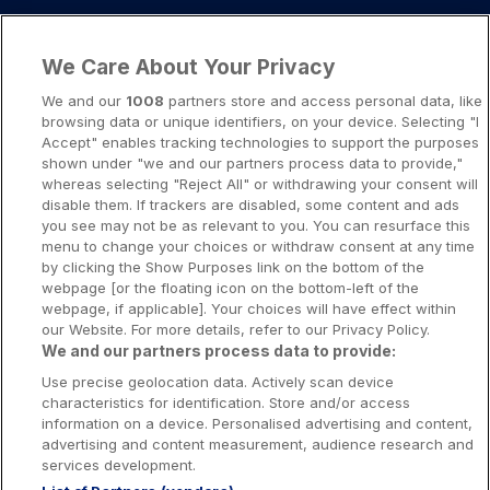
Liens importants
We Care About Your Privacy
A propos
We and our
1008
partners store and access personal data, like
browsing data or unique identifiers, on your device. Selecting "I
Notice légale
Accept" enables tracking technologies to support the purposes
shown under "we and our partners process data to provide,"
Presse-Recrutement-Partenariat
whereas selecting "Reject All" or withdrawing your consent will
Politique de confidentialité
disable them. If trackers are disabled, some content and ads
you see may not be as relevant to you. You can resurface this
Politique de Cookies
menu to change your choices or withdraw consent at any time
by clicking the Show Purposes link on the bottom of the
Prévenir la dépendance aux jeux d’argent
webpage [or the floating icon on the bottom-left of the
Nos rédacteurs
webpage, if applicable]. Your choices will have effect within
our Website. For more details, refer to our Privacy Policy.
We and our partners process data to provide:
Use precise geolocation data. Actively scan device
characteristics for identification. Store and/or access
information on a device. Personalised advertising and content,
Les jeux d’argent et de hasard sont resérvés aux personnes majeures
advertising and content measurement, audience research and
services development.