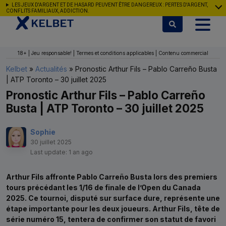
Aller au contenu
LES JEUX D'ARGENT ET DE HASARD PEUVENT ÊTRE DANGEREUX : PERTES D'ARGENT,
CONFLITS FAMILIAUX, ADDICTION.
18+ | Jeu responsable! | Termes et conditions applicables | Contenu commercial
Kelbet
»
Actualités
»
Pronostic Arthur Fils – Pablo Carreño Busta
| ATP Toronto – 30 juillet 2025
Pronostic Arthur Fils – Pablo Carreño
Busta | ATP Toronto – 30 juillet 2025
Sophie
30 juillet 2025
Last update: 1 an ago
Arthur Fils affronte Pablo Carreño Busta lors des premiers
tours précédant les 1/16 de finale de l’Open du Canada
2025. Ce tournoi, disputé sur surface dure, représente une
étape importante pour les deux joueurs. Arthur Fils, tête de
série numéro 15, tentera de confirmer son statut de favori