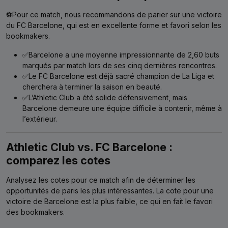
⚽Pour ce match, nous recommandons de parier sur une victoire
du FC Barcelone, qui est en excellente forme et favori selon les
bookmakers.
✅Barcelone a une moyenne impressionnante de 2,60 buts
marqués par match lors de ses cinq dernières rencontres.
✅Le FC Barcelone est déjà sacré champion de La Liga et
cherchera à terminer la saison en beauté.
✅L’Athletic Club a été solide défensivement, mais
Barcelone demeure une équipe difficile à contenir, même à
l’extérieur.
Athletic Club vs. FC Barcelone :
comparez les cotes
Analysez les cotes pour ce match afin de déterminer les
opportunités de paris les plus intéressantes. La cote pour une
victoire de Barcelone est la plus faible, ce qui en fait le favori
des bookmakers.