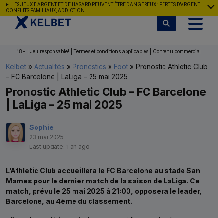
Aller au contenu
LES JEUX D'ARGENT ET DE HASARD PEUVENT ÊTRE DANGEREUX : PERTES D'ARGENT,
CONFLITS FAMILIAUX, ADDICTION.
18+ | Jeu responsable! | Termes et conditions applicables | Contenu commercial
Kelbet
»
Actualités
»
Pronostics
»
Foot
»
Pronostic Athletic Club
– FC Barcelone | LaLiga – 25 mai 2025
Pronostic Athletic Club – FC Barcelone
| LaLiga – 25 mai 2025
Sophie
23 mai 2025
Last update: 1 an ago
L’Athletic Club accueillera le FC Barcelone au stade San
Mames pour le dernier match de la saison de LaLiga. Ce
match, prévu le 25 mai 2025 à 21:00, opposera le leader,
Barcelone, au 4ème du classement.