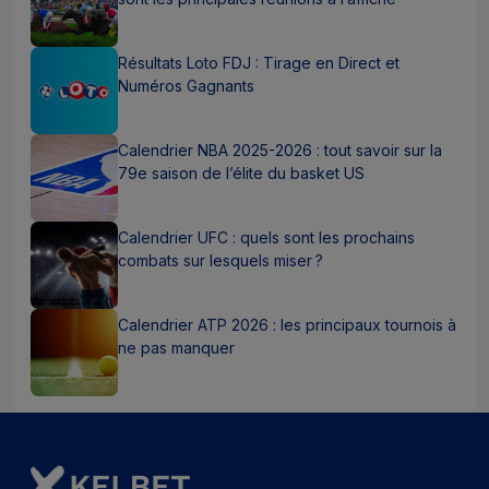
Résultats Loto FDJ : Tirage en Direct et
Numéros Gagnants
Calendrier NBA 2025-2026 : tout savoir sur la
79e saison de l’élite du basket US
Calendrier UFC : quels sont les prochains
combats sur lesquels miser ?
Calendrier ATP 2026 : les principaux tournois à
ne pas manquer