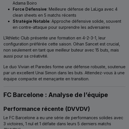
Adama Boiro
Force Défensive
: Meilleure défense de LaLiga avec 4
clean sheets en 5 matchs récents
Stratégie Notable
: Approche défensive solide, souvent
en contre-attaque pour surprendre les adversaires
L’Athletic Club présente une formation en 4-2-3-1, leur
configuration préférée cette saison. Oihan Sancet est crucial,
non seulement en tant que meilleur buteur avec 15 buts, mais
aussi pour sa créativité.
Le duo Vivian et Paredes forme une défense robuste, soutenue
par un excellent Unai Simon dans les buts. Attendez-vous à une
équipe compacte et menaçante en transition.
FC Barcelone : Analyse de l’équipe
Performance récente (DVVDV)
Le FC Barcelone a eu une série de performances solides avec
3 victoires, 1 nul et 1 défaite dans leurs 5 derniers matchs