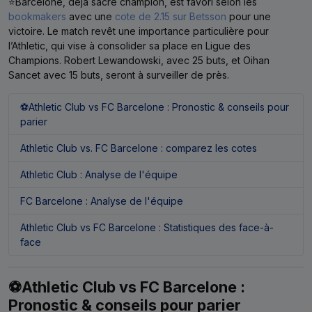
⭐Barcelone, déjà sacré champion, est favori selon les
bookmakers
avec une
cote de 2.15 sur Betsson
pour une
victoire. Le match revêt une importance particulière pour
l’Athletic, qui vise à consolider sa place en Ligue des
Champions. Robert Lewandowski, avec 25 buts, et Oihan
Sancet avec 15 buts, seront à surveiller de près.
⚽Athletic Club vs FC Barcelone : Pronostic & conseils pour
parier
Athletic Club vs. FC Barcelone : comparez les cotes
Athletic Club : Analyse de l'équipe
FC Barcelone : Analyse de l'équipe
Athletic Club vs FC Barcelone : Statistiques des face-à-
face
⚽Athletic Club vs FC Barcelone :
Pronostic & conseils pour parier