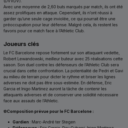
(DVVDV).
Avec une moyenne de 2,60 buts marqués par match, ils ont été
assez prolifiques en attaque. Cependant, ils n’ont réussi à
garder qu’une seule cage inviolée, ce qui pourrait être une
préoccupation pour leur défense. Malgré cela, ils restent les
favoris pour ce match face à l’Athletic Club.
Joueurs clés
Le FC Barcelone repose fortement sur son attaquant vedette,
Robert Lewandowski, meilleur buteur avec 25 réalisations cette
saison. Son duel contre les défenseurs de l’Athletic Club sera
crucial dans cette confrontation. La potentialité de Pedri et Gavi
au milieu de terrain pour dicter le rythme et briser les lignes
adverses ne doit pas être sous-estimée. En défense, Eric
Garcia et Inigo Martinez auront la tâche de contenir les
attaquants adverses et de conserver une solidité nécessaire
face aux assauts de l’Athletic.
⚽
Composition prévue pour le FC Barcelone :
Gardien
: Marc-André ter Stegen
Défenseurs
: Eric Garcia, Pau Cubarsi, Inigo Martinez,