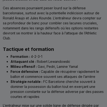
Ces absences pourraient peser lourd sur la défense
barcelonaise, surtout avec la potentielle indécision autour de
Ronald Araujo et Jules Kounde. L’entraîneur devra compter sur
sa profondeur de banc pour combler ces lacunes cruciales,
notamment dans les rangs défensifs où les options restantes
devront se montrer à la hauteur face à l’attaque de l’Athletic
Club.
Tactique et formation
Formation :
4-2-3-1
Attaquant clé :
Robert Lewandowski
Milieu offensif :
Gavi, Pedri, Lamine Yamal
Force défensive :
Capable de récupérer rapidement le
ballon et commence souvent ses attaques de l’arrière
Stratégie notable :
FC Barcelone cherche souvent à
dominer la possession du ballon tout en exerçant une
pression constante sur la défense adverse par des passes
courtes et rapides
L’entraîneur mise sur une solide ligne de défense dirigée par