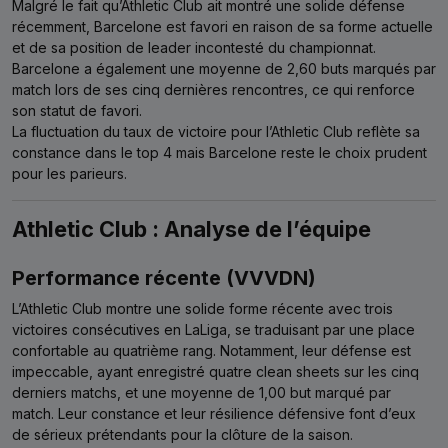
Malgré le fait qu’Athletic Club ait montré une solide défense
récemment, Barcelone est favori en raison de sa forme actuelle
et de sa position de leader incontesté du championnat.
Barcelone a également une moyenne de 2,60 buts marqués par
match lors de ses cinq dernières rencontres, ce qui renforce
son statut de favori.
La fluctuation du taux de victoire pour l’Athletic Club reflète sa
constance dans le top 4 mais Barcelone reste le choix prudent
pour les parieurs.
Athletic Club : Analyse de l’équipe
Performance récente (VVVDN)
L’Athletic Club montre une solide forme récente avec trois
victoires consécutives en LaLiga, se traduisant par une place
confortable au quatrième rang. Notamment, leur défense est
impeccable, ayant enregistré quatre clean sheets sur les cinq
derniers matchs, et une moyenne de 1,00 but marqué par
match. Leur constance et leur résilience défensive font d’eux
de sérieux prétendants pour la clôture de la saison.