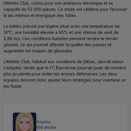
l’Athletic Club, connu pour son ambiance électrique et sa
capacité de 53 000 places. Ce stade est célèbre pour favoriser
le jeu intense et énergique des hôtes.
La météo prévoit une légère pluie avec une température de
14°C, une humidité élevée à 95% et une vitesse de vent de
3,98 m/s. Ces conditions humides peuvent rendre le terrain
glissant, ce qui pourrait affecter la qualité des passes et
augmenter les risques de glissades.
L’Athletic Club, habitué aux conditions de Bilbao, devrait mieux
s’adapter, tandis que le FC Barcelone pourrait jouer de manière
plus prudente pour éviter les erreurs défensives. Les deux
équipes devront donc ajuster leurs stratégies pour maintenir un
jeu fluide.
Sophie
958 articles