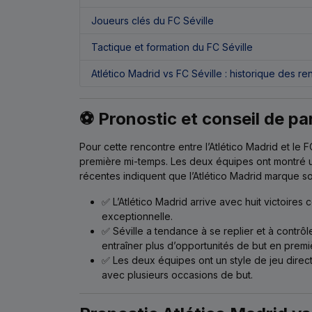
Joueurs clés du FC Séville
Tactique et formation du FC Séville
Atlético Madrid vs FC Séville : historique des r
⚽ Pronostic et conseil de par
Pour cette rencontre entre l’Atlético Madrid et le F
première mi-temps. Les deux équipes ont montré un
récentes indiquent que l’Atlético Madrid marque s
✅ L’Atlético Madrid arrive avec huit victoires
exceptionnelle.
✅ Séville a tendance à se replier et à contrôl
entraîner plus d’opportunités de but en premi
✅ Les deux équipes ont un style de jeu direc
avec plusieurs occasions de but.