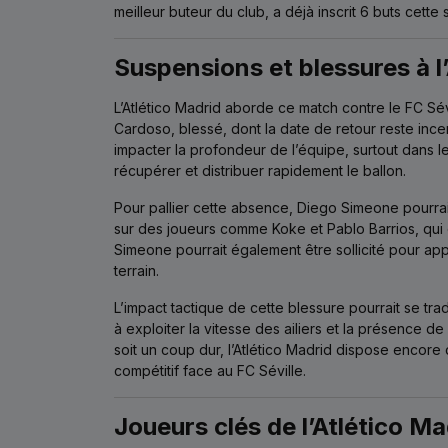
meilleur buteur du club, a déjà inscrit 6 buts cette
Suspensions et blessures à l
L’Atlético Madrid aborde ce match contre le FC Sé
Cardoso, blessé, dont la date de retour reste incert
impacter la profondeur de l’équipe, surtout dans l
récupérer et distribuer rapidement le ballon.
Pour pallier cette absence, Diego Simeone pourrai
sur des joueurs comme Koke et Pablo Barrios, qui o
Simeone pourrait également être sollicité pour a
terrain.
L’impact tactique de cette blessure pourrait se trad
à exploiter la vitesse des ailiers et la présence 
soit un coup dur, l’Atlético Madrid dispose encor
compétitif face au FC Séville.
Joueurs clés de l’Atlético Ma