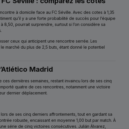
 FC Séville : comparez les cotes
encontre à domicile face au FC Séville. Avec des cotes à 1,35
timent qu’il y a une forte probabilité de succès pour l’équipe
 8,50, pourrait surprendre, surtout si l’on considère sa
.
esser ceux qui anticipent une rencontre serrée. Les
le marché du plus de 2,5 buts, étant donné le potentiel
’Atlético Madrid
e ces dernières semaines, restant invaincu lors de ses cinq
emporté quatre de ces rencontres, notamment une victoire
 leur dernier déplacement.
lors de ses cinq derniers affrontements, tout en gardant sa
ontrée robuste, encaissant en moyenne 1,00 but par match. À
 une série de cinq victoires consécutives. Julián Álvarez,