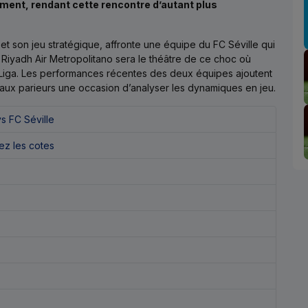
ement, rendant cette rencontre d’autant plus
 et son jeu stratégique, affronte une équipe du FC Séville qui
 Riyadh Air Metropolitano sera le théâtre de ce choc où
aLiga. Les performances récentes des deux équipes ajoutent
aux parieurs une occasion d’analyser les dynamiques en jeu.
vs FC Séville
ez les cotes