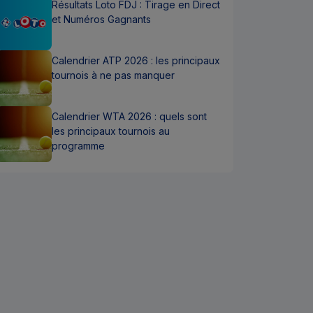
Résultats Loto FDJ : Tirage en Direct
et Numéros Gagnants
Calendrier ATP 2026 : les principaux
tournois à ne pas manquer
Calendrier WTA 2026 : quels sont
les principaux tournois au
programme