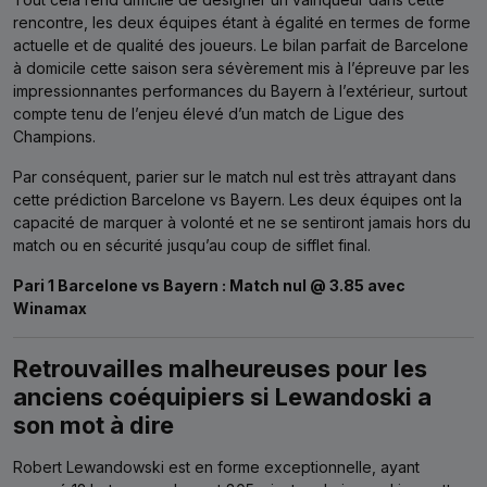
rencontre, les deux équipes étant à égalité en termes de forme
actuelle et de qualité des joueurs. Le bilan parfait de Barcelone
à domicile cette saison sera sévèrement mis à l’épreuve par les
impressionnantes performances du Bayern à l’extérieur, surtout
compte tenu de l’enjeu élevé d’un match de Ligue des
Champions.
Par conséquent, parier sur le match nul est très attrayant dans
cette prédiction Barcelone vs Bayern. Les deux équipes ont la
capacité de marquer à volonté et ne se sentiront jamais hors du
match ou en sécurité jusqu’au coup de sifflet final.
Pari 1 Barcelone vs Bayern : Match nul @ 3.85 avec
Winamax
Retrouvailles malheureuses pour les
anciens coéquipiers si Lewandoski a
son mot à dire
Robert Lewandowski est en forme exceptionnelle, ayant