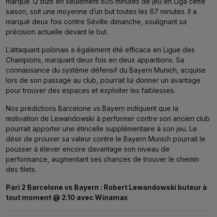
marqué 12 buts en seulement 805 minutes de jeu en Liga cette
saison, soit une moyenne d’un but toutes les 67 minutes. Il a
marqué deux fois contre Séville dimanche, soulignant sa
précision actuelle devant le but.
L’attaquant polonais a également été efficace en Ligue des
Champions, marquant deux fois en deux apparitions. Sa
connaissance du système défensif du Bayern Munich, acquise
lors de son passage au club, pourrait lui donner un avantage
pour trouver des espaces et exploiter les faiblesses.
Nos prédictions Barcelone vs Bayern indiquent que la
motivation de Lewandowski à performer contre son ancien club
pourrait apporter une étincelle supplémentaire à son jeu. Le
désir de prouver sa valeur contre le Bayern Munich pourrait le
pousser à élever encore davantage son niveau de
performance, augmentant ses chances de trouver le chemin
des filets.
Pari 2 Barcelone vs Bayern : Robert Lewandowski buteur à
tout moment @ 2.10 avec Winamax