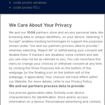
code promo winamax
code promo FDJ
Liens importants
We Care About Your Privacy
A propos
We and our
1008
partners store and access personal data, like
browsing data or unique identifiers, on your device. Selecting "I
Notice légale
Accept" enables tracking technologies to support the purposes
shown under "we and our partners process data to provide,"
Presse-Recrutement-Partenariat
whereas selecting "Reject All" or withdrawing your consent will
Politique de confidentialité
disable them. If trackers are disabled, some content and ads
you see may not be as relevant to you. You can resurface this
Politique de Cookies
menu to change your choices or withdraw consent at any time
by clicking the Show Purposes link on the bottom of the
Prévenir la dépendance aux jeux d’argent
webpage [or the floating icon on the bottom-left of the
Nos rédacteurs
webpage, if applicable]. Your choices will have effect within
our Website. For more details, refer to our Privacy Policy.
We and our partners process data to provide:
Use precise geolocation data. Actively scan device
characteristics for identification. Store and/or access
information on a device. Personalised advertising and content,