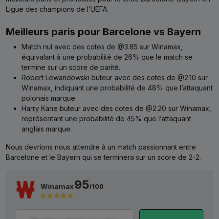
Ligue des champions de l’UEFA.
Meilleurs paris pour Barcelone vs Bayern
Match nul avec des cotes de @3.85 sur Winamax,
équivalant à une probabilité de 26% que le match se
termine sur un score de parité.
Robert Lewandowski buteur avec des cotes de @2.10 sur
Winamax, indiquant une probabilité de 48% que l’attaquant
polonais marque.
Harry Kane buteur avec des cotes de @2.20 sur Winamax,
représentant une probabilité de 45% que l’attaquant
anglais marque.
Nous devrions nous attendre à un match passionnant entre
Barcelone et le Bayern qui se terminera sur un score de 2-2.
95
Winamax
/100