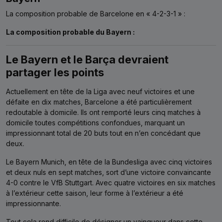
La composition probable de Barcelone en « 4-2-3-1 » :
La composition probable du Bayern :
Le Bayern et le Barça devraient
partager les points
Actuellement en tête de la Liga avec neuf victoires et une
défaite en dix matches, Barcelone a été particulièrement
redoutable à domicile. Ils ont remporté leurs cinq matches à
domicile toutes compétitions confondues, marquant un
impressionnant total de 20 buts tout en n’en concédant que
deux.
Le Bayern Munich, en tête de la Bundesliga avec cinq victoires
et deux nuls en sept matches, sort d’une victoire convaincante
4-0 contre le VfB Stuttgart. Avec quatre victoires en six matches
à l’extérieur cette saison, leur forme à l’extérieur a été
impressionnante.
Tout cela rend difficile de désigner un vainqueur dans cette