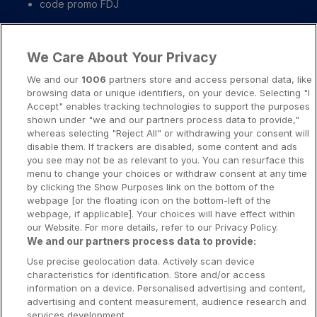
code promo FDJ
Liens importants
We Care About Your Privacy
A propos
We and our
1006
partners store and access personal data, like
browsing data or unique identifiers, on your device. Selecting "I
Notice légale
Accept" enables tracking technologies to support the purposes
shown under "we and our partners process data to provide,"
Presse-Recrutement-Partenariat
whereas selecting "Reject All" or withdrawing your consent will
Politique de confidentialité
disable them. If trackers are disabled, some content and ads
you see may not be as relevant to you. You can resurface this
Politique de Cookies
menu to change your choices or withdraw consent at any time
by clicking the Show Purposes link on the bottom of the
Prévenir la dépendance aux jeux d’argent
webpage [or the floating icon on the bottom-left of the
Nos rédacteurs
webpage, if applicable]. Your choices will have effect within
our Website. For more details, refer to our Privacy Policy.
We and our partners process data to provide:
Use precise geolocation data. Actively scan device
characteristics for identification. Store and/or access
information on a device. Personalised advertising and content,
Les jeux d’argent et de hasard sont resérvés aux personnes majeures
advertising and content measurement, audience research and
services development.