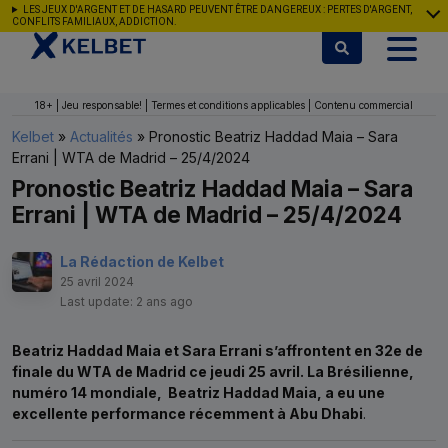
Aller au contenu
LES JEUX D'ARGENT ET DE HASARD PEUVENT ÊTRE DANGEREUX : PERTES D'ARGENT,
CONFLITS FAMILIAUX, ADDICTION.
18+ | Jeu responsable! | Termes et conditions applicables | Contenu commercial
Kelbet
»
Actualités
»
Pronostic Beatriz Haddad Maia – Sara
Errani | WTA de Madrid – 25/4/2024
Pronostic Beatriz Haddad Maia – Sara
Errani | WTA de Madrid – 25/4/2024
La Rédaction de Kelbet
25 avril 2024
Last update: 2 ans ago
Beatriz Haddad Maia et Sara Errani s’affrontent en 32e de
finale du WTA de Madrid ce jeudi 25 avril. La Brésilienne,
numéro 14 mondiale, Beatriz Haddad Maia, a eu une
excellente performance récemment à Abu Dhabi
.