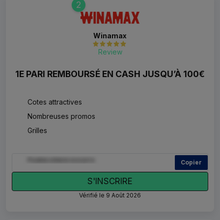
2
Winamax
Review
1E PARI REMBOURSÉ EN CASH JUSQU’À 100€
Cotes attractives
Nombreuses promos
Grilles
Copier
S'INSCRIRE
Vérifié le 9 Août 2026