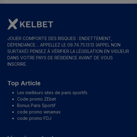
JOUER COMPORTE DES RISQUES : ENDETTEMENT,
DÉPENDANCE… APPELLEZ LE 09.74.75.13.13 (APPEL NON
SURTAXÉ) PENSEZ À VÉRIFIER LA LÉGISLATION EN VIGUEUR
DANS VOTRE PAYS DE RÉSIDENCE AVANT DE VOUS
INSCRIRE.
Top Article
Les meilleurs sites de paris sportifs
Code promo ZEbet
Bonus Paris Sportif
code promo winamax
code promo FDJ