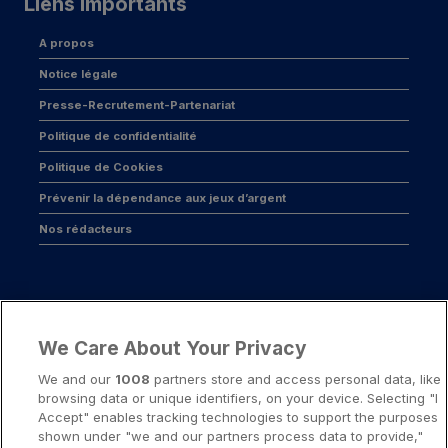
Liens importants
A propos
Notice légale
Presse-Recrutement-Partenariat
Politique de confidentialité
Politique de Cookies
Prévenir la dépendance aux jeux d’argent
Nos rédacteurs
We Care About Your Privacy
Les jeux d’argent et de hasard sont resérvés aux personnes majeures
We and our
1008
partners store and access personal data, like
browsing data or unique identifiers, on your device. Selecting "I
Accept" enables tracking technologies to support the purposes
Interdiction volontaire de jeux: Toute personne peut demander à être
interdite de jeux. Cette demande est formée auprès de l’Autorité nationale
shown under "we and our partners process data to provide,"
des jeux. Cette interdiction est applicable dans les casinos, dans les clubs