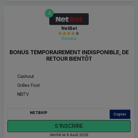
4
NetBet
Review
BONUS TEMPORAIREMENT INDISPONIBLE, DE
RETOUR BIENTÔT
Cashout
Grilles Foot
NBTV
Copier
S'INSCRIRE
Vérifié le 9 Août 2026