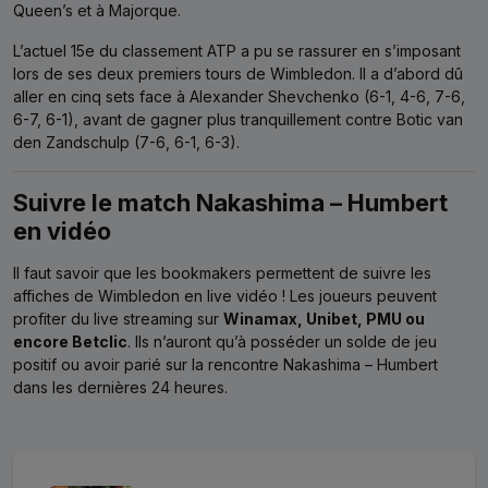
Queen’s et à Majorque.
L’actuel 15e du classement ATP a pu se rassurer en s’imposant
lors de ses deux premiers tours de Wimbledon. Il a d’abord dû
aller en cinq sets face à Alexander Shevchenko (6-1, 4-6, 7-6,
6-7, 6-1), avant de gagner plus tranquillement contre Botic van
den Zandschulp (7-6, 6-1, 6-3).
Suivre le match Nakashima – Humbert
en vidéo
Il faut savoir que les bookmakers permettent de suivre les
affiches de Wimbledon en live vidéo ! Les joueurs peuvent
profiter du live streaming sur
Winamax, Unibet, PMU ou
encore Betclic
. Ils n’auront qu’à posséder un solde de jeu
positif ou avoir parié sur la rencontre Nakashima – Humbert
dans les dernières 24 heures.