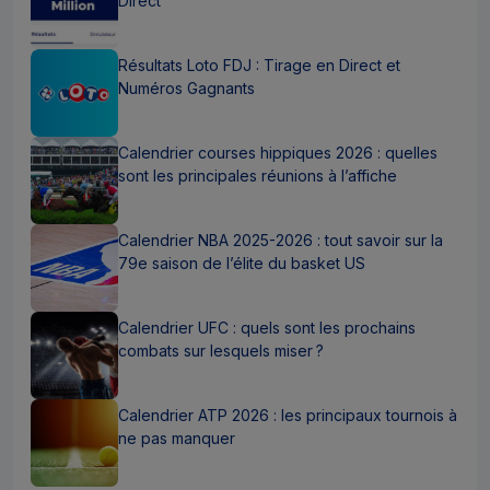
Direct
Résultats Loto FDJ : Tirage en Direct et
Numéros Gagnants
Calendrier courses hippiques 2026 : quelles
sont les principales réunions à l’affiche
Calendrier NBA 2025-2026 : tout savoir sur la
79e saison de l’élite du basket US
Calendrier UFC : quels sont les prochains
combats sur lesquels miser ?
Calendrier ATP 2026 : les principaux tournois à
ne pas manquer