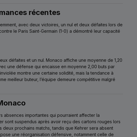
rmances récentes
emment, avec deux victoires, un nul et deux défaites lors de
contre le Paris Saint-Germain (1-0) a démontré leur capacité
 deux défaites et un nul. Monaco affiche une moyenne de 1,20
 avec une défense qui encaisse en moyenne 2,00 buts par
inviolée montre une certaine solidité, mais la tendance à
me meilleur buteur, l’équipe demeure compétitive malgré
 Monaco
s absences importantes qui pourraient affecter la
er sont suspendus après avoir reçu des cartons rouges lors
s deux prochains matchs, tandis que Kehrer sera absent
mpose une réorganisation défensive, notamment celle de