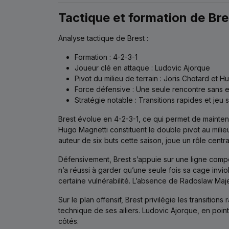
Tactique et formation de Bre
Analyse tactique de Brest :
Formation : 4-2-3-1
Joueur clé en attaque : Ludovic Ajorque
Pivot du milieu de terrain : Joris Chotard et 
Force défensive : Une seule rencontre sans e
Stratégie notable : Transitions rapides et jeu su
Brest évolue en 4-2-3-1, ce qui permet de mainteni
Hugo Magnetti constituent le double pivot au milieu
auteur de six buts cette saison, joue un rôle centra
Défensivement, Brest s’appuie sur une ligne com
n’a réussi à garder qu’une seule fois sa cage invi
certaine vulnérabilité. L’absence de Radoslaw Maje
Sur le plan offensif, Brest privilégie les transitions
technique de ses ailiers. Ludovic Ajorque, en poin
côtés.