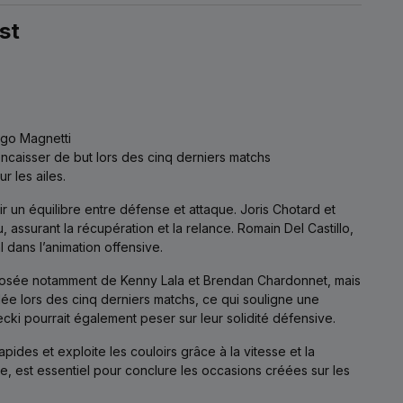
st
Hugo Magnetti
ncaisser de but lors des cinq derniers matchs
r les ailes.
r un équilibre entre défense et attaque. Joris Chotard et
, assurant la récupération et la relance. Romain Del Castillo,
l dans l’animation offensive.
posée notamment de Kenny Lala et Brendan Chardonnet, mais
olée lors des cinq derniers matchs, ce qui souligne une
cki pourrait également peser sur leur solidité défensive.
 rapides et exploite les couloirs grâce à la vitesse et la
te, est essentiel pour conclure les occasions créées sur les