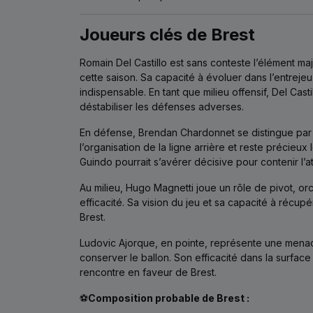
Joueurs clés de Brest
Romain Del Castillo est sans conteste l’élément maj
cette saison. Sa capacité à évoluer dans l’entreje
indispensable. En tant que milieu offensif, Del Castil
déstabiliser les défenses adverses.
En défense, Brendan Chardonnet se distingue par sa
l’organisation de la ligne arrière et reste précie
Guindo pourrait s’avérer décisive pour contenir l’
Au milieu, Hugo Magnetti joue un rôle de pivot, orc
efficacité. Sa vision du jeu et sa capacité à récupé
Brest.
Ludovic Ajorque, en pointe, représente une mena
conserver le ballon. Son efficacité dans la surface
rencontre en faveur de Brest.
⚽
Composition probable de Brest :