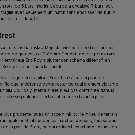
 total de 5 buts inscrits. L’équipe a encaissé 7 buts, soit
fragile avec seulement un match sans encaisser de but. À
rs matchs est de 40%.
Brest
uisse, et sans Radoslaw Majecki, victime d’une blessure au
poste de gardien, où Grégoire Coudert devrait poursuivre
l’entraîneur Éric Roy à ajuster son schéma défensif, en
me Kenny Lala ou Daouda Guindo.
sif, risque de fragiliser Brest face à une équipe de
ifie que la défense devra rester particulièrement vigilante
oumaila Coulibaly, même si elle n’est pas confirmée dans la
n si elle se prolonge, réduisant encore davantage les
 plus prudente, avec un accent mis sur le milieu de terrain
ait également influencer les marchés de paris, les parieurs
 de la part de Brest, ce qui réduirait les attentes en matière