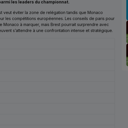
 parmi les leaders du championnat.
st veut éviter la zone de relégation tandis que Monaco
ur les compétitions européennes. Les conseils de paris pour
 de Monaco à marquer, mais Brest pourrait surprendre avec
uvent s’attendre à une confrontation intense et stratégique.