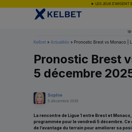
Aller au contenu
LES JEUX D'ARGENT 
18
Kelbet
»
Actualités
»
Pronostic Brest vs Monaco | 
Pronostic Brest v
5 décembre 202
Sophie
5 décembre 2025
La rencontre de Ligue 1 entre Brest et Monaco,
programmée pour le vendredi 5 décembre. Ce d
de l’avantage du terrain pour améliorer sa po