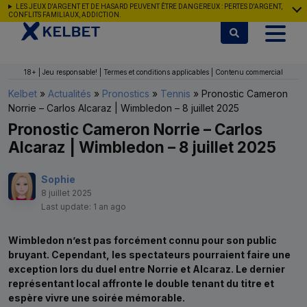
Aller au contenu
LES JEUX D'ARGENT ET DE HASARD PEUVENT ÊTRE DANGEREUX : PERTES D'ARGENT,
CONFLITS FAMILIAUX, ADDICTION.
18+ | Jeu responsable! | Termes et conditions applicables | Contenu commercial
Kelbet
»
Actualités
»
Pronostics
»
Tennis
»
Pronostic Cameron
Norrie – Carlos Alcaraz | Wimbledon – 8 juillet 2025
Pronostic Cameron Norrie – Carlos
Alcaraz | Wimbledon – 8 juillet 2025
Sophie
8 juillet 2025
Last update: 1 an ago
Wimbledon n’est pas forcément connu pour son public
bruyant. Cependant, les spectateurs pourraient faire une
exception lors du duel entre Norrie et Alcaraz. Le dernier
représentant local affronte le double tenant du titre et
espère vivre une soirée mémorable.