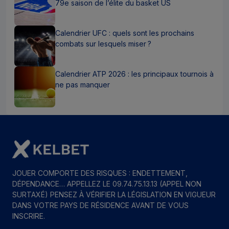
79e saison de l’élite du basket US
Calendrier UFC : quels sont les prochains
combats sur lesquels miser ?
Calendrier ATP 2026 : les principaux tournois à
ne pas manquer
JOUER COMPORTE DES RISQUES : ENDETTEMENT,
DÉPENDANCE… APPELLEZ LE 09.74.75.13.13 (APPEL NON
SURTAXÉ) PENSEZ À VÉRIFIER LA LÉGISLATION EN VIGUEUR
DANS VOTRE PAYS DE RÉSIDENCE AVANT DE VOUS
INSCRIRE.