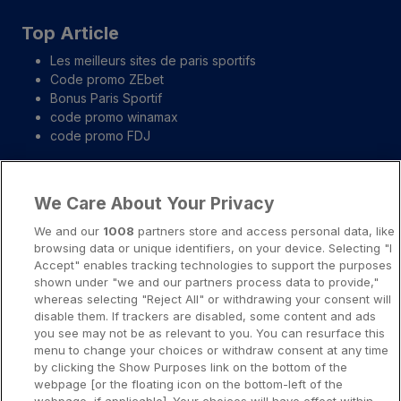
Top Article
Les meilleurs sites de paris sportifs
Code promo ZEbet
Bonus Paris Sportif
code promo winamax
code promo FDJ
Liens importants
We Care About Your Privacy
A propos
We and our
1008
partners store and access personal data, like
browsing data or unique identifiers, on your device. Selecting "I
Notice légale
Accept" enables tracking technologies to support the purposes
shown under "we and our partners process data to provide,"
Presse-Recrutement-Partenariat
whereas selecting "Reject All" or withdrawing your consent will
Politique de confidentialité
disable them. If trackers are disabled, some content and ads
you see may not be as relevant to you. You can resurface this
Politique de Cookies
menu to change your choices or withdraw consent at any time
by clicking the Show Purposes link on the bottom of the
Prévenir la dépendance aux jeux d’argent
webpage [or the floating icon on the bottom-left of the
Nos rédacteurs