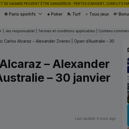
ET DE HASARD PEUVENT ÊTRE DANGEREUX : PERTES D'ARGENT, CONFLITS FAM
⚽ Paris sportifs
♣ Poker
🏇 Turf
⭐ Tous jeux
💸 Bonu
+ | Jeu responsable! | Termes et conditions applicables | Contenu commerc
ic Carlos Alcaraz – Alexander Zverev | Open d’Australie – 30
 Alcaraz – Alexander
ustralie – 30 janvier
Last update: 6 mois ago