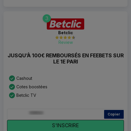
3
Betclic
Review
JUSQU’À 100€ REMBOURSÉS EN FEEBETS SUR
LE 1E PARI
Cashout
Cotes boostées
Betclic TV
Copier
S'INSCRIRE