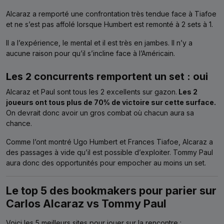
Alcaraz a remporté une confrontation très tendue face à Tiafoe
et ne s’est pas affolé lorsque Humbert est remonté à 2 sets à 1.
Il a l’expérience, le mental et il est très en jambes. Il n’y a
aucune raison pour qu’il s’incline face à l’Américain.
Les 2 concurrents remportent un set : oui
Alcaraz et Paul sont tous les 2 excellents sur gazon.
Les 2
joueurs ont tous plus de 70% de victoire sur cette surface.
On devrait donc avoir un gros combat où chacun aura sa
chance.
Comme l’ont montré Ugo Humbert et Frances Tiafoe, Alcaraz a
des passages à vide qu’il est possible d’exploiter. Tommy Paul
aura donc des opportunités pour empocher au moins un set.
Le top 5 des bookmakers pour parier sur
Carlos Alcaraz vs Tommy Paul
Voici les 5 meilleurs sites pour jouer sur la rencontre :