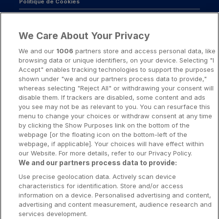
Politique de Cookies
Prévenir la dépendance aux jeux d’argent
Nos rédacteurs
We Care About Your Privacy
We and our
1006
partners store and access personal data, like
browsing data or unique identifiers, on your device. Selecting "I
Accept" enables tracking technologies to support the purposes
shown under "we and our partners process data to provide,"
whereas selecting "Reject All" or withdrawing your consent will
Les jeux d’argent et de hasard sont resérvés aux personnes majeures
disable them. If trackers are disabled, some content and ads
you see may not be as relevant to you. You can resurface this
menu to change your choices or withdraw consent at any time
Interdiction volontaire de jeux: Toute personne peut demander à être
by clicking the Show Purposes link on the bottom of the
interdite de jeux. Cette demande est formée auprès de l’Autorité nationale
webpage [or the floating icon on the bottom-left of the
des jeux. Cette interdiction est applicable dans les casinos, dans les clubs
de jeux, sur les sites de jeux et de paris en ligne exploités par les
webpage, if applicable]. Your choices will have effect within
opérateurs de jeux agréés en France, sur le site de jeux de loterie en ligne
our Website. For more details, refer to our Privacy Policy.
exploité par La Française des jeux ainsi que sur les bornes de jeux
We and our partners process data to provide:
accessibles avec un compte joueur exploitées par les opérateurs titulaires
de droits exclusifs, notamment La Française des jeux et le Pari mutuel
urbain. Cette interdiction est prononcée pour une durée qui ne peut être
Use precise geolocation data. Actively scan device
inférieure à trois ans. Elle est renouvelable tacitement.
characteristics for identification. Store and/or access
information on a device. Personalised advertising and content,
advertising and content measurement, audience research and
services development.