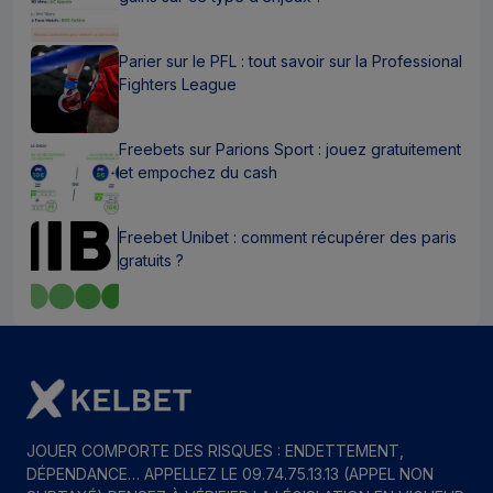
Parier sur le PFL : tout savoir sur la Professional
Fighters League
Freebets sur Parions Sport : jouez gratuitement
et empochez du cash
Freebet Unibet : comment récupérer des paris
gratuits ?
JOUER COMPORTE DES RISQUES : ENDETTEMENT,
DÉPENDANCE… APPELLEZ LE 09.74.75.13.13 (APPEL NON