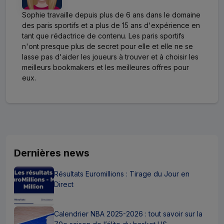
Sophie travaille depuis plus de 6 ans dans le domaine
des paris sportifs et a plus de 15 ans d'expérience en
tant que rédactrice de contenu. Les paris sportifs
n'ont presque plus de secret pour elle et elle ne se
lasse pas d'aider les joueurs à trouver et à choisir les
meilleurs bookmakers et les meilleures offres pour
eux.
Dernières news
Résultats Euromillions : Tirage du Jour en
Direct
Calendrier NBA 2025-2026 : tout savoir sur la