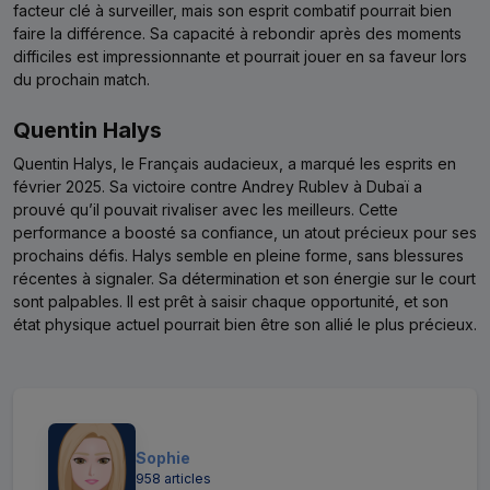
facteur clé à surveiller, mais son esprit combatif pourrait bien
faire la différence. Sa capacité à rebondir après des moments
difficiles est impressionnante et pourrait jouer en sa faveur lors
du prochain match.
Quentin Halys
Quentin Halys, le Français audacieux, a marqué les esprits en
février 2025. Sa victoire contre Andrey Rublev à Dubaï a
prouvé qu’il pouvait rivaliser avec les meilleurs. Cette
performance a boosté sa confiance, un atout précieux pour ses
prochains défis. Halys semble en pleine forme, sans blessures
récentes à signaler. Sa détermination et son énergie sur le court
sont palpables. Il est prêt à saisir chaque opportunité, et son
état physique actuel pourrait bien être son allié le plus précieux.
Sophie
958 articles