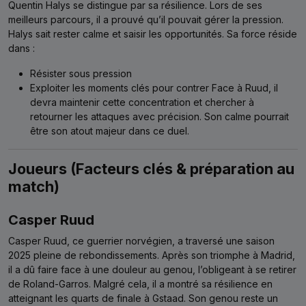
Quentin Halys se distingue par sa résilience. Lors de ses
meilleurs parcours, il a prouvé qu’il pouvait gérer la pression.
Halys sait rester calme et saisir les opportunités. Sa force réside
dans :
Résister sous pression
Exploiter les moments clés pour contrer Face à Ruud, il
devra maintenir cette concentration et chercher à
retourner les attaques avec précision. Son calme pourrait
être son atout majeur dans ce duel.
Joueurs (Facteurs clés & préparation au
match)
Casper Ruud
Casper Ruud, ce guerrier norvégien, a traversé une saison
2025 pleine de rebondissements. Après son triomphe à Madrid,
il a dû faire face à une douleur au genou, l’obligeant à se retirer
de Roland-Garros. Malgré cela, il a montré sa résilience en
atteignant les quarts de finale à Gstaad. Son genou reste un