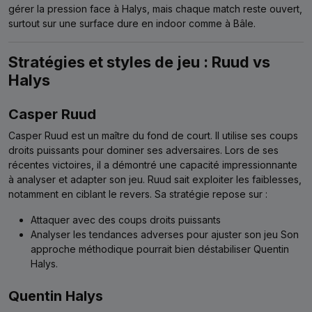
gérer la pression face à Halys, mais chaque match reste ouvert,
surtout sur une surface dure en indoor comme à Bâle.
Stratégies et styles de jeu : Ruud vs
Halys
Casper Ruud
Casper Ruud est un maître du fond de court. Il utilise ses coups
droits puissants pour dominer ses adversaires. Lors de ses
récentes victoires, il a démontré une capacité impressionnante
à analyser et adapter son jeu. Ruud sait exploiter les faiblesses,
notamment en ciblant le revers. Sa stratégie repose sur :
Attaquer avec des coups droits puissants
Analyser les tendances adverses pour ajuster son jeu Son
approche méthodique pourrait bien déstabiliser Quentin
Halys.
Quentin Halys