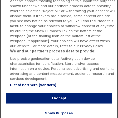
Accept" enables tracking technologies to support the purposes
shown under "we and our partners process data to provide,"
Presse-Recrutement-Partenariat
whereas selecting "Reject All" or withdrawing your consent will
Politique de confidentialité
disable them. If trackers are disabled, some content and ads
you see may not be as relevant to you. You can resurface this
Politique de Cookies
menu to change your choices or withdraw consent at any time
by clicking the Show Purposes link on the bottom of the
Prévenir la dépendance aux jeux d’argent
webpage [or the floating icon on the bottom-left of the
Nos rédacteurs
webpage, if applicable]. Your choices will have effect within
our Website. For more details, refer to our Privacy Policy.
We and our partners process data to provide:
Use precise geolocation data. Actively scan device
characteristics for identification. Store and/or access
information on a device. Personalised advertising and content,
Les jeux d’argent et de hasard sont resérvés aux personnes majeures
advertising and content measurement, audience research and
services development.
List of Partners (vendors)
Interdiction volontaire de jeux: Toute personne peut demander à être
interdite de jeux. Cette demande est formée auprès de l’Autorité nationale
des jeux. Cette interdiction est applicable dans les casinos, dans les clubs
I Accept
de jeux, sur les sites de jeux et de paris en ligne exploités par les
opérateurs de jeux agréés en France, sur le site de jeux de loterie en ligne
exploité par La Française des jeux ainsi que sur les bornes de jeux
accessibles avec un compte joueur exploitées par les opérateurs titulaires
Show Purposes
de droits exclusifs, notamment La Française des jeux et le Pari mutuel
urbain. Cette interdiction est prononcée pour une durée qui ne peut être