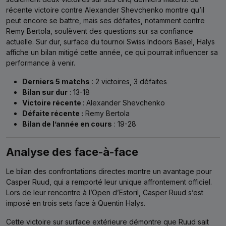
récente victoire contre Alexander Shevchenko montre qu’il
peut encore se battre, mais ses défaites, notamment contre
Remy Bertola, soulèvent des questions sur sa confiance
actuelle. Sur dur, surface du tournoi Swiss Indoors Basel, Halys
affiche un bilan mitigé cette année, ce qui pourrait influencer sa
performance à venir.
Derniers 5 matchs
: 2 victoires, 3 défaites
Bilan sur dur
: 13-18
Victoire récente
: Alexander Shevchenko
Défaite récente :
Remy Bertola
Bilan de l’année en cours
: 19-28
Analyse des face-à-face
Le bilan des confrontations directes montre un avantage pour
Casper Ruud, qui a remporté leur unique affrontement officiel.
Lors de leur rencontre à l’Open d’Estoril, Casper Ruud s’est
imposé en trois sets face à Quentin Halys.
Cette victoire sur surface extérieure démontre que Ruud sait