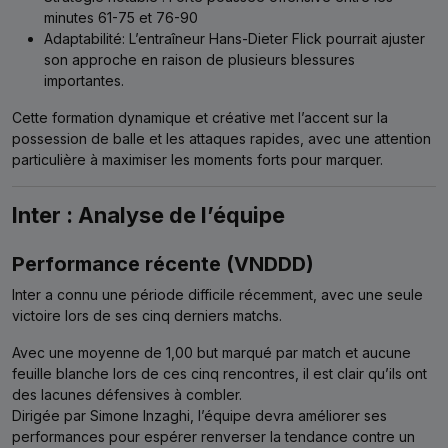
minutes 61-75 et 76-90
Adaptabilité: L’entraîneur Hans-Dieter Flick pourrait ajuster
son approche en raison de plusieurs blessures
importantes.
Cette formation dynamique et créative met l’accent sur la
possession de balle et les attaques rapides, avec une attention
particulière à maximiser les moments forts pour marquer.
Inter : Analyse de l’équipe
Performance récente (VNDDD)
Inter a connu une période difficile récemment, avec une seule
victoire lors de ses cinq derniers matchs.
Avec une moyenne de 1,00 but marqué par match et aucune
feuille blanche lors de ces cinq rencontres, il est clair qu’ils ont
des lacunes défensives à combler.
Dirigée par Simone Inzaghi, l’équipe devra améliorer ses
performances pour espérer renverser la tendance contre un