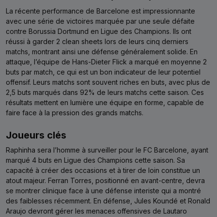
La récente performance de Barcelone est impressionnante
avec une série de victoires marquée par une seule défaite
contre Borussia Dortmund en Ligue des Champions. Ils ont
réussi à garder 2 clean sheets lors de leurs cinq derniers
matchs, montrant ainsi une défense généralement solide. En
attaque, l’équipe de Hans-Dieter Flick a marqué en moyenne 2
buts par match, ce qui est un bon indicateur de leur potentiel
offensif. Leurs matchs sont souvent riches en buts, avec plus de
2,5 buts marqués dans 92% de leurs matchs cette saison. Ces
résultats mettent en lumière une équipe en forme, capable de
faire face à la pression des grands matchs.
Joueurs clés
Raphinha sera l’homme à surveiller pour le FC Barcelone, ayant
marqué 4 buts en Ligue des Champions cette saison. Sa
capacité à créer des occasions et à tirer de loin constitue un
atout majeur. Ferran Torres, positionné en avant-centre, devra
se montrer clinique face à une défense interiste qui a montré
des faiblesses récemment. En défense, Jules Koundé et Ronald
Araujo devront gérer les menaces offensives de Lautaro