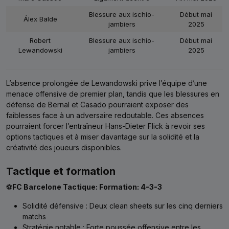
Blessure aux ischio-
Début mai
Álex Balde
jambiers
2025
Robert
Blessure aux ischio-
Début mai
Lewandowski
jambiers
2025
L’absence prolongée de Lewandowski prive l’équipe d’une
menace offensive de premier plan, tandis que les blessures en
défense de Bernal et Casado pourraient exposer des
faiblesses face à un adversaire redoutable. Ces absences
pourraient forcer l’entraîneur Hans-Dieter Flick à revoir ses
options tactiques et à miser davantage sur la solidité et la
créativité des joueurs disponibles.
Tactique et formation
⚽
FC Barcelone Tactique: Formation: 4-3-3
Solidité défensive : Deux clean sheets sur les cinq derniers
matchs
Stratégie notable : Forte poussée offensive entre les