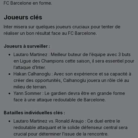
FC Barcelone en forme.
Joueurs clés
Inter misera sur quelques joueurs cruciaux pour tenter de
réaliser un bon résultat face au FC Barcelone.
Joueurs à surveiller :
Lautaro Martinez : Meilleur buteur de l’équipe avec 3 buts
en Ligue des Champions cette saison, il sera essentiel pour
l’attaque d’Inter.
Hakan Calhanoglu : Avec son expérience et sa capacité à
créer des opportunités, Calhanoglu jouera un rôle clé au
milieu de terrain.
Yann Sommer : Le gardien devra être en grande forme
face à une attaque redoutable de Barcelone.
Batailles individuelles clés :
Lautaro Martinez vs. Ronald Araujo : Ce duel entre le
redoutable attaquant et le solide défenseur central sera
crucial pour déterminer l’issue de la rencontre.