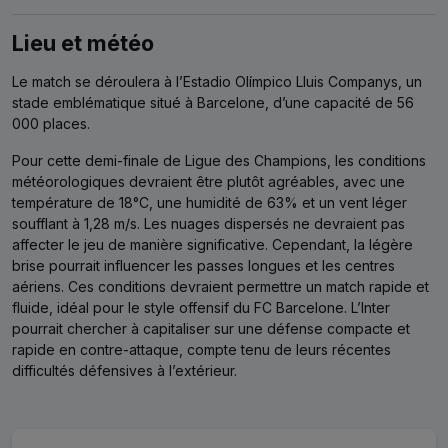
Lieu et météo
Le match se déroulera à l’Estadio Olímpico Lluis Companys, un
stade emblématique situé à Barcelone, d’une capacité de 56
000 places.
Pour cette demi-finale de Ligue des Champions, les conditions
météorologiques devraient être plutôt agréables, avec une
température de 18°C, une humidité de 63% et un vent léger
soufflant à 1,28 m/s. Les nuages dispersés ne devraient pas
affecter le jeu de manière significative. Cependant, la légère
brise pourrait influencer les passes longues et les centres
aériens. Ces conditions devraient permettre un match rapide et
fluide, idéal pour le style offensif du FC Barcelone. L’Inter
pourrait chercher à capitaliser sur une défense compacte et
rapide en contre-attaque, compte tenu de leurs récentes
difficultés défensives à l’extérieur.