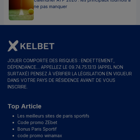
ne pas manquer
JOUER COMPORTE DES RISQUES : ENDETTEMENT,
DÉPENDANCE… APPELLEZ LE 09.74.75.13.13 (APPEL NON
SURTAXÉ) PENSEZ À VÉRIFIER LA LÉGISLATION EN VIGUEUR
DANS VOTRE PAYS DE RÉSIDENCE AVANT DE VOUS
INSCRIRE.
Top Article
Les meilleurs sites de paris sportifs
Code promo ZEbet
Bonus Paris Sportif
code promo winamax