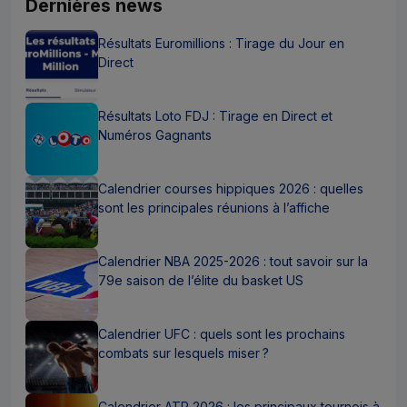
Dernières news
Résultats Euromillions : Tirage du Jour en
Direct
Résultats Loto FDJ : Tirage en Direct et
Numéros Gagnants
Calendrier courses hippiques 2026 : quelles
sont les principales réunions à l’affiche
Calendrier NBA 2025-2026 : tout savoir sur la
79e saison de l’élite du basket US
Calendrier UFC : quels sont les prochains
combats sur lesquels miser ?
Calendrier ATP 2026 : les principaux tournois à