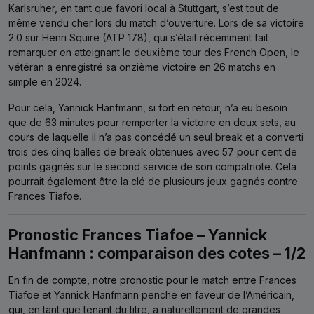
Karlsruher, en tant que favori local à Stuttgart, s’est tout de
même vendu cher lors du match d’ouverture. Lors de sa victoire
2:0 sur Henri Squire (ATP 178), qui s’était récemment fait
remarquer en atteignant le deuxième tour des French Open, le
vétéran a enregistré sa onzième victoire en 26 matchs en
simple en 2024.
Pour cela, Yannick Hanfmann, si fort en retour, n’a eu besoin
que de 63 minutes pour remporter la victoire en deux sets, au
cours de laquelle il n’a pas concédé un seul break et a converti
trois des cinq balles de break obtenues avec 57 pour cent de
points gagnés sur le second service de son compatriote. Cela
pourrait également être la clé de plusieurs jeux gagnés contre
Frances Tiafoe.
Pronostic Frances Tiafoe – Yannick
Hanfmann : comparaison des cotes – 1/2
En fin de compte, notre pronostic pour le match entre Frances
Tiafoe et Yannick Hanfmann penche en faveur de l’Américain,
qui, en tant que tenant du titre, a naturellement de grandes