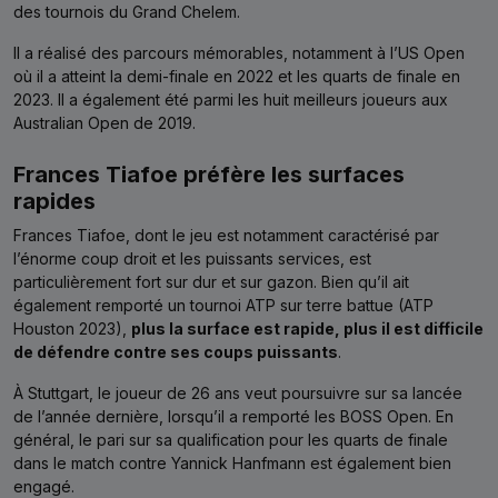
des tournois du Grand Chelem.
Il a réalisé des parcours mémorables, notamment à l’US Open
où il a atteint la demi-finale en 2022 et les quarts de finale en
2023. Il a également été parmi les huit meilleurs joueurs aux
Australian Open de 2019.
Frances Tiafoe préfère les surfaces
rapides
Frances Tiafoe, dont le jeu est notamment caractérisé par
l’énorme coup droit et les puissants services, est
particulièrement fort sur dur et sur gazon. Bien qu’il ait
également remporté un tournoi ATP sur terre battue (ATP
Houston 2023),
plus la surface est rapide, plus il est difficile
de défendre contre ses coups puissants
.
À Stuttgart, le joueur de 26 ans veut poursuivre sur sa lancée
de l’année dernière, lorsqu’il a remporté les BOSS Open. En
général, le pari sur sa qualification pour les quarts de finale
dans le match contre Yannick Hanfmann est également bien
engagé.