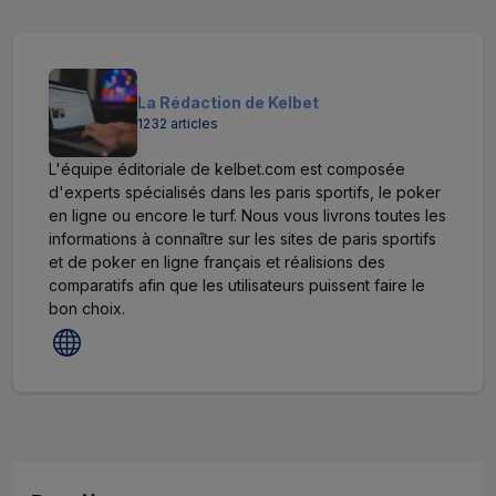
La Rédaction de Kelbet
1232 articles
L'équipe éditoriale de kelbet.com est composée
d'experts spécialisés dans les paris sportifs, le poker
en ligne ou encore le turf. Nous vous livrons toutes les
informations à connaître sur les sites de paris sportifs
et de poker en ligne français et réalisions des
comparatifs afin que les utilisateurs puissent faire le
bon choix.