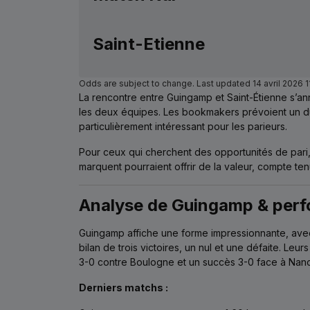
Saint-Etienne
Odds are subject to change. Last updated
14 avril 2026 
La rencontre entre Guingamp et Saint-Étienne s’a
les deux équipes. Les bookmakers prévoient un due
particulièrement intéressant pour les parieurs.
Pour ceux qui cherchent des opportunités de pari,
marquent pourraient offrir de la valeur, compte t
Analyse de Guingamp & per
Guingamp affiche une forme impressionnante, avec 
bilan de trois victoires, un nul et une défaite. Le
3-0 contre Boulogne et un succès 3-0 face à Nancy,
Derniers matchs :