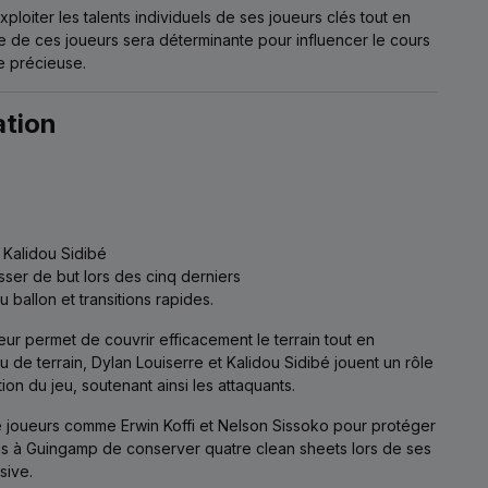
loiter les talents individuels de ses joueurs clés tout en
 de ces joueurs sera déterminante pour influencer le cours
e précieuse.
ation
t Kalidou Sidibé
sser de but lors des cinq derniers
 ballon et transitions rapides.
r permet de couvrir efficacement le terrain tout en
u de terrain, Dylan Louiserre et Kalidou Sidibé jouent un rôle
tion du jeu, soutenant ainsi les attaquants.
de joueurs comme Erwin Koffi et Nelson Sissoko pour protéger
mis à Guingamp de conserver quatre clean sheets lors de ses
sive.