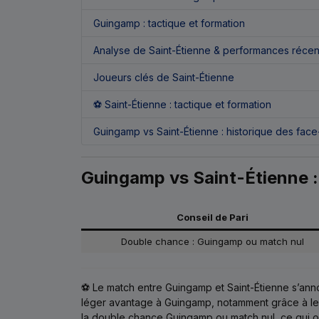
Guingamp : tactique et formation
Analyse de Saint-Étienne & performances récen
Joueurs clés de Saint-Étienne
⚽ Saint-Étienne : tactique et formation
Guingamp vs Saint-Étienne : historique des fac
Guingamp vs Saint-Étienne : 
Conseil de Pari
Double chance : Guingamp ou match nul
⚽ Le match entre Guingamp et Saint-Étienne s’ann
léger avantage à Guingamp, notamment grâce à le
la double chance Guingamp ou match nul, ce qui of