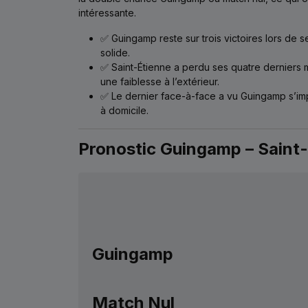
intéressante.
✅ Guingamp reste sur trois victoires lors de 
solide.
✅ Saint-Étienne a perdu ses quatre derniers ma
une faiblesse à l’extérieur.
✅ Le dernier face-à-face a vu Guingamp s’imp
à domicile.
Pronostic Guingamp – Saint-
Guingamp
Match Nul