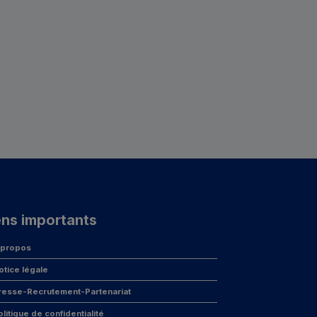
ens importants
 propos
otice légale
resse-Recrutement-Partenariat
olitique de confidentialité