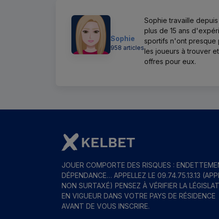
Sophie travaille depuis
plus de 15 ans d'expér
Sophie
sportifs n'ont presque 
958 articles
les joueurs à trouver e
offres pour eux.
JOUER COMPORTE DES RISQUES : ENDETTEME
DÉPENDANCE… APPELLEZ LE 09.74.75.13.13 (APP
NON SURTAXÉ) PENSEZ À VÉRIFIER LA LÉGISLA
EN VIGUEUR DANS VOTRE PAYS DE RÉSIDENCE
AVANT DE VOUS INSCRIRE.