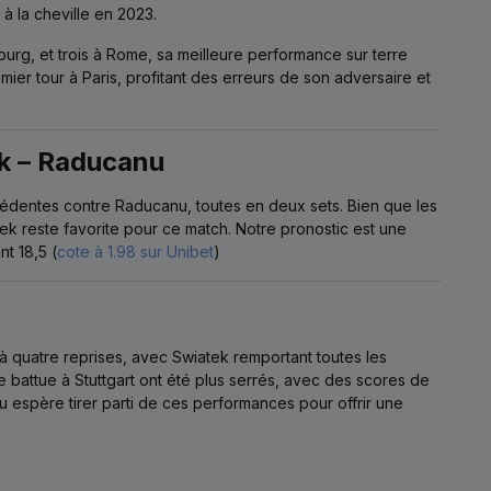
à la cheville en 2023.
rg, et trois à Rome, sa meilleure performance sur terre
mier tour à Paris, profitant des erreurs de son adversaire et
ek – Raducanu
cédentes contre Raducanu, toutes en deux sets. Bien que les
tek reste favorite pour ce match. Notre pronostic est une
t 18,5 (
cote à 1.98 sur Unibet
)
 quatre reprises, avec Swiatek remportant toutes les
 battue à Stuttgart ont été plus serrés, avec des scores de
 espère tirer parti de ces performances pour offrir une