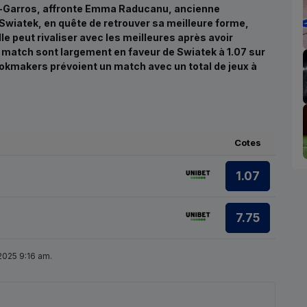
d-Garros, affronte Emma Raducanu, ancienne
Swiatek, en quête de retrouver sa meilleure forme,
e peut rivaliser avec les meilleures après avoir
 match sont largement en faveur de Swiatek à 1.07 sur
ookmakers prévoient un match avec un total de jeux à
Cotes
1.07
7.75
2025 9:16 am
.