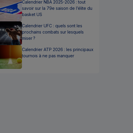
Calendrier NBA 2025-2026 : tout
savoir sur la 79e saison de l’élite du
basket US
Calendrier UFC : quels sont les
prochains combats sur lesquels
miser ?
Calendrier ATP 2026 : les principaux
tournois à ne pas manquer