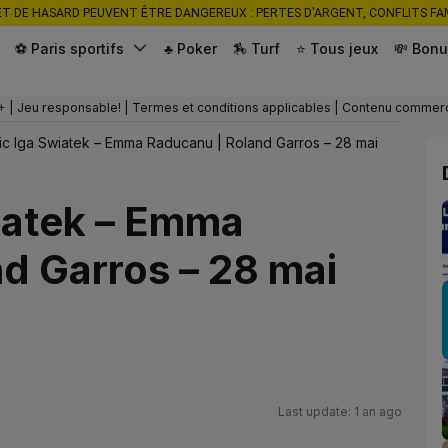
ET DE HASARD PEUVENT ÊTRE DANGEREUX : PERTES D'ARGENT, CONFLITS FAM
⚽ Paris sportifs
♣ Poker
🏇 Turf
⭐ Tous jeux
💸 Bonu
+ | Jeu responsable! | Termes et conditions applicables | Contenu commerc
ic Iga Swiatek – Emma Raducanu | Roland Garros – 28 mai
iatek – Emma
d Garros – 28 mai
Last update: 1 an ago