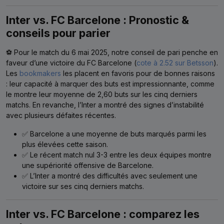
Inter vs. FC Barcelone : Pronostic &
conseils pour parier
⚽ Pour le match du 6 mai 2025, notre conseil de pari penche en
faveur d’une victoire du FC Barcelone (
cote à 2.52 sur Betsson
).
Les
bookmakers
les placent en favoris pour de bonnes raisons
: leur capacité à marquer des buts est impressionnante, comme
le montre leur moyenne de 2,60 buts sur les cinq derniers
matchs. En revanche, l’Inter a montré des signes d’instabilité
avec plusieurs défaites récentes.
✅ Barcelone a une moyenne de buts marqués parmi les
plus élevées cette saison.
✅ Le récent match nul 3-3 entre les deux équipes montre
une supériorité offensive de Barcelone.
✅ L’Inter a montré des difficultés avec seulement une
victoire sur ses cinq derniers matchs.
Inter vs. FC Barcelone : comparez les