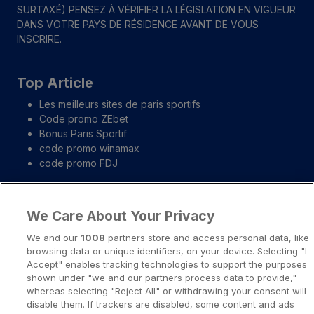
SURTAXÉ) PENSEZ À VÉRIFIER LA LÉGISLATION EN VIGUEUR
DANS VOTRE PAYS DE RÉSIDENCE AVANT DE VOUS
INSCRIRE.
Top Article
Les meilleurs sites de paris sportifs
Code promo ZEbet
Bonus Paris Sportif
code promo winamax
code promo FDJ
Liens importants
We Care About Your Privacy
A propos
We and our
1008
partners store and access personal data, like
browsing data or unique identifiers, on your device. Selecting "I
Notice légale
Accept" enables tracking technologies to support the purposes
shown under "we and our partners process data to provide,"
Presse-Recrutement-Partenariat
whereas selecting "Reject All" or withdrawing your consent will
Politique de confidentialité
disable them. If trackers are disabled, some content and ads