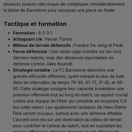
plusieurs joueurs clés risque de compliquer considérablement
la tâche de Barcelone pour sécuriser une place en finale.
Tactique et formation
Formation :
4-2-3-1
Attaquant clé :
Ferran Torres
Milieux de terrain défensifs :
Frenkie De Jong et Pedri
Force défensive :
Une seule cage inviolée sur les cinq
derniers matchs, mais des absences importantes en
défense comme Jules Koundé.
Stratégie notable :
Le FC Barcelone démontre une
grande efficacité offensive, ayant marqué le plus de buts
dans les intervalles de temps 76-90, 61-75, 31-45, et 46-
60. Cette stratégie souligne leur capacité à maintenir une
pression offensive tout au long du match, un aspect crucial
contre une équipe de l’Inter qui concède en moyenne 0,6
but cette saison. Les ajustements tactiques de Hans-Dieter
Flick seront cruciaux, surtout avec une défense affaiblie.
L’accent sera mis sur une domination au milieu de terrain
pour contrôler le rythme du match, tout en exploitant les
phases offensives dans les derniers quarts d’heure de