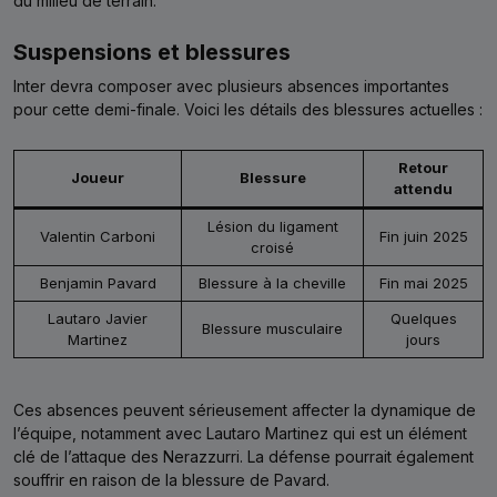
du milieu de terrain.
Suspensions et blessures
Inter devra composer avec plusieurs absences importantes
pour cette demi-finale. Voici les détails des blessures actuelles :
Retour
Joueur
Blessure
attendu
Lésion du ligament
Valentin Carboni
Fin juin 2025
croisé
Benjamin Pavard
Blessure à la cheville
Fin mai 2025
Lautaro Javier
Quelques
Blessure musculaire
Martinez
jours
Ces absences peuvent sérieusement affecter la dynamique de
l’équipe, notamment avec Lautaro Martinez qui est un élément
clé de l’attaque des Nerazzurri. La défense pourrait également
souffrir en raison de la blessure de Pavard.