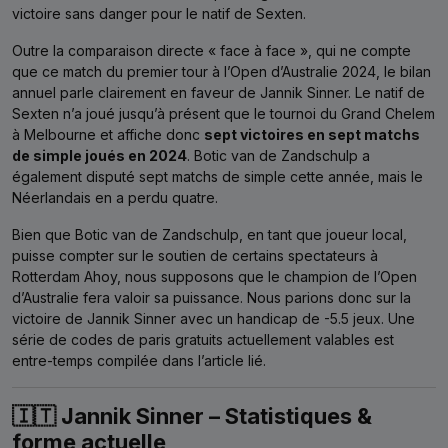
victoire sans danger pour le natif de Sexten.
Outre la comparaison directe « face à face », qui ne compte
que ce match du premier tour à l’Open d’Australie 2024, le bilan
annuel parle clairement en faveur de Jannik Sinner. Le natif de
Sexten n’a joué jusqu’à présent que le tournoi du Grand Chelem
à Melbourne et affiche donc
sept victoires en sept matchs
de simple joués en 2024
. Botic van de Zandschulp a
également disputé sept matchs de simple cette année, mais le
Néerlandais en a perdu quatre.
Bien que Botic van de Zandschulp, en tant que joueur local,
puisse compter sur le soutien de certains spectateurs à
Rotterdam Ahoy, nous supposons que le champion de l’Open
d’Australie fera valoir sa puissance. Nous parions donc sur la
victoire de Jannik Sinner avec un handicap de -5.5 jeux. Une
série de codes de paris gratuits actuellement valables est
entre-temps compilée dans l’article lié.
🇮🇹 Jannik Sinner – Statistiques &
forme actuelle