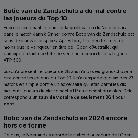
Botic van de Zandschulp a du mal contre
les joueurs du Top 10
Encore maintenant, le pari sur la qualification du Néerlandais
dans le match Jannik Sinner contre Botic van de Zandschulp est
sous de mauvais auspices. Après tout, il se heurte à rien de
moins que le vainqueur en titre de l’Open d’Australie, qui
participe en tant que tête de série au tournoi de la catégorie
ATP 500.
Jusqu’à présent, le joueur de 28 ans n’a pas eu grand-chose à
dire contre les joueurs du Top 10. Il n’a remporté que six des 23
matchs en simple contre un adversaire qui était parmi les dix
meilleurs joueurs du classement ATP au moment du match. Cela
correspond à un
taux de victoire de seulement 26,1 pour
cent
.
Botic van de Zandschulp en 2024 encore
hors de forme
De plus, le Néerlandais aborde le match d’ouverture de l’Open