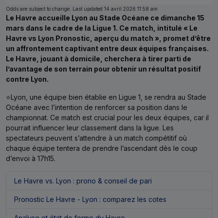
Odds are subject to change. Last updated
14 avril 2026 11:58 am
Le Havre accueille Lyon au Stade Océane ce dimanche 15
mars dans le cadre de la Ligue 1. Ce match, intitulé « Le
Havre vs Lyon Pronostic, aperçu du match », promet d’être
un affrontement captivant entre deux équipes françaises.
Le Havre, jouant à domicile, cherchera à tirer parti de
l’avantage de son terrain pour obtenir un résultat positif
contre Lyon.
⭐Lyon, une équipe bien établie en Ligue 1, se rendra au Stade
Océane avec l’intention de renforcer sa position dans le
championnat. Ce match est crucial pour les deux équipes, car il
pourrait influencer leur classement dans la ligue. Les
spectateurs peuvent s’attendre à un match compétitif où
chaque équipe tentera de prendre l’ascendant dès le coup
d’envoi à 17h15.
Le Havre vs. Lyon : prono & conseil de pari
Pronostic Le Havre - Lyon : comparez les cotes
Analyse et état de forme du Havre