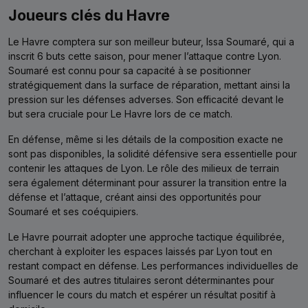
Joueurs clés du Havre
Le Havre comptera sur son meilleur buteur, Issa Soumaré, qui a
inscrit 6 buts cette saison, pour mener l’attaque contre Lyon.
Soumaré est connu pour sa capacité à se positionner
stratégiquement dans la surface de réparation, mettant ainsi la
pression sur les défenses adverses. Son efficacité devant le
but sera cruciale pour Le Havre lors de ce match.
En défense, même si les détails de la composition exacte ne
sont pas disponibles, la solidité défensive sera essentielle pour
contenir les attaques de Lyon. Le rôle des milieux de terrain
sera également déterminant pour assurer la transition entre la
défense et l’attaque, créant ainsi des opportunités pour
Soumaré et ses coéquipiers.
Le Havre pourrait adopter une approche tactique équilibrée,
cherchant à exploiter les espaces laissés par Lyon tout en
restant compact en défense. Les performances individuelles de
Soumaré et des autres titulaires seront déterminantes pour
influencer le cours du match et espérer un résultat positif à