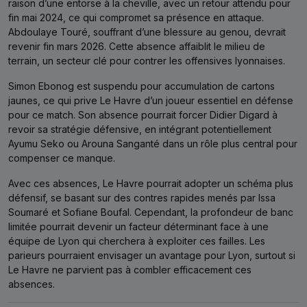
raison d’une entorse à la cheville, avec un retour attendu pour
fin mai 2024, ce qui compromet sa présence en attaque.
Abdoulaye Touré, souffrant d’une blessure au genou, devrait
revenir fin mars 2026. Cette absence affaiblit le milieu de
terrain, un secteur clé pour contrer les offensives lyonnaises.
Simon Ebonog est suspendu pour accumulation de cartons
jaunes, ce qui prive Le Havre d’un joueur essentiel en défense
pour ce match. Son absence pourrait forcer Didier Digard à
revoir sa stratégie défensive, en intégrant potentiellement
Ayumu Seko ou Arouna Sanganté dans un rôle plus central pour
compenser ce manque.
Avec ces absences, Le Havre pourrait adopter un schéma plus
défensif, se basant sur des contres rapides menés par Issa
Soumaré et Sofiane Boufal. Cependant, la profondeur de banc
limitée pourrait devenir un facteur déterminant face à une
équipe de Lyon qui cherchera à exploiter ces failles. Les
parieurs pourraient envisager un avantage pour Lyon, surtout si
Le Havre ne parvient pas à combler efficacement ces
absences.