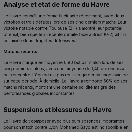
Analyse et état de forme du Havre
Le Havre connaît une forme fluctuante récemment, avec deux
victoires et trois défaites lors de ses cinq derniers matchs. Leur
victoire notable contre Toulouse (2-1) a montré leur potentiel
offensif, bien que leur récente défaite face à Brest (0-2) ait mis
en lumière leurs fragilités défensives.
Matchs récents :
Le Havre marque en moyenne 0,80 but par match lors de ses
cinq derniers matchs, avec une moyenne de 1,40 but encaissé
par rencontre. L’équipe n’a pas réussi à garder sa cage inviolée
sur cette période. À domicile, Le Havre a remporté 60% de ses
matchs récents, montrant une certaine solidité malgré des
performances globales inconstantes.
Suspensions et blessures du Havre
Le Havre doit composer avec plusieurs absences importantes
pour son match contre Lyon. Mohamed Bayo est indisponible en