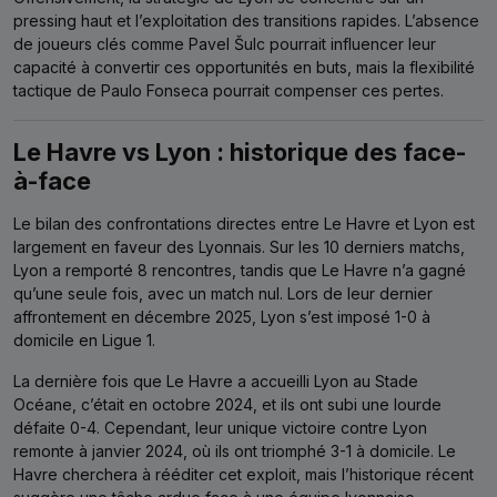
pressing haut et l’exploitation des transitions rapides. L’absence
de joueurs clés comme Pavel Šulc pourrait influencer leur
capacité à convertir ces opportunités en buts, mais la flexibilité
tactique de Paulo Fonseca pourrait compenser ces pertes.
Le Havre vs Lyon : historique des face-
à-face
Le bilan des confrontations directes entre Le Havre et Lyon est
largement en faveur des Lyonnais. Sur les 10 derniers matchs,
Lyon a remporté 8 rencontres, tandis que Le Havre n’a gagné
qu’une seule fois, avec un match nul. Lors de leur dernier
affrontement en décembre 2025, Lyon s’est imposé 1-0 à
domicile en Ligue 1.
La dernière fois que Le Havre a accueilli Lyon au Stade
Océane, c’était en octobre 2024, et ils ont subi une lourde
défaite 0-4. Cependant, leur unique victoire contre Lyon
remonte à janvier 2024, où ils ont triomphé 3-1 à domicile. Le
Havre cherchera à rééditer cet exploit, mais l’historique récent