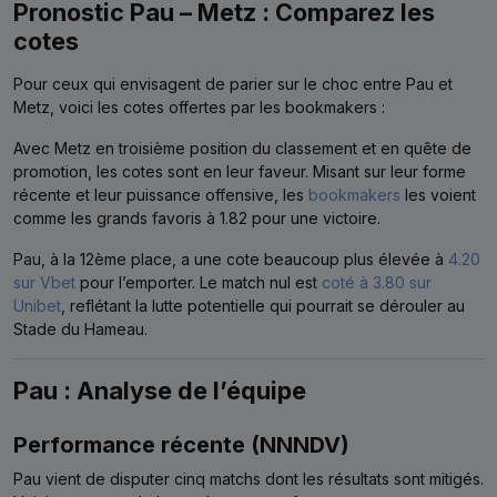
Pronostic Pau – Metz : Comparez les
cotes
Pour ceux qui envisagent de parier sur le choc entre Pau et
Metz, voici les cotes offertes par les bookmakers :
Avec Metz en troisième position du classement et en quête de
promotion, les cotes sont en leur faveur. Misant sur leur forme
récente et leur puissance offensive, les
bookmakers
les voient
comme les grands favoris à 1.82 pour une victoire.
Pau, à la 12ème place, a une cote beaucoup plus élevée à
4.20
sur Vbet
pour l’emporter. Le match nul est
coté à 3.80 sur
Unibet
, reflétant la lutte potentielle qui pourrait se dérouler au
Stade du Hameau.
Pau : Analyse de l’équipe
Performance récente (NNNDV)
Pau vient de disputer cinq matchs dont les résultats sont mitigés.