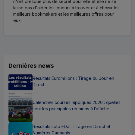
n'ont presque plus de secret pour elle et elle ne se
lasse pas d'aider les joueurs à trouver et à choisir les
meilleurs bookmakers et les meilleures offres pour
eux.
Dernières news
Résultats Euromillions : Tirage du Jour en
Direct
Calendrier courses hippiques 2026 : quelles
sont les principales réunions à l’affiche
Résultats Loto FDJ : Tirage en Direct et
Numéros Gagnants