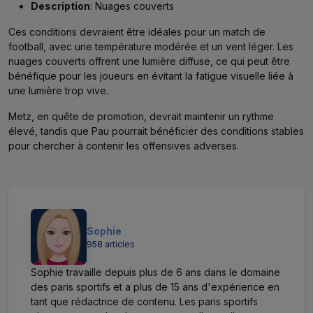
Description
: Nuages couverts
Ces conditions devraient être idéales pour un match de
football, avec une température modérée et un vent léger. Les
nuages couverts offrent une lumière diffuse, ce qui peut être
bénéfique pour les joueurs en évitant la fatigue visuelle liée à
une lumière trop vive.
Metz, en quête de promotion, devrait maintenir un rythme
élevé, tandis que Pau pourrait bénéficier des conditions stables
pour chercher à contenir les offensives adverses.
Sophie
958 articles
Sophie travaille depuis plus de 6 ans dans le domaine
des paris sportifs et a plus de 15 ans d'expérience en
tant que rédactrice de contenu. Les paris sportifs