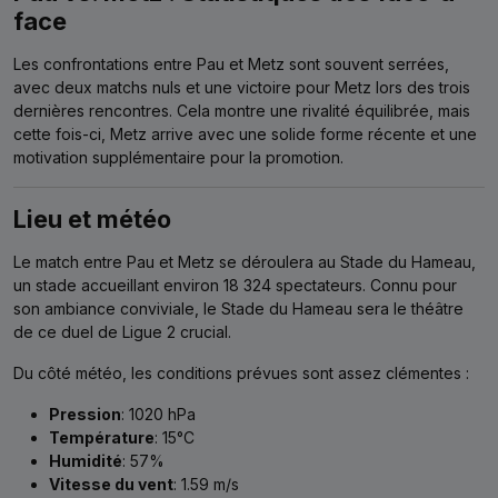
face
Les confrontations entre Pau et Metz sont souvent serrées,
avec deux matchs nuls et une victoire pour Metz lors des trois
dernières rencontres. Cela montre une rivalité équilibrée, mais
cette fois-ci, Metz arrive avec une solide forme récente et une
motivation supplémentaire pour la promotion.
Lieu et météo
Le match entre Pau et Metz se déroulera au Stade du Hameau,
un stade accueillant environ 18 324 spectateurs. Connu pour
son ambiance conviviale, le Stade du Hameau sera le théâtre
de ce duel de Ligue 2 crucial.
Du côté météo, les conditions prévues sont assez clémentes :
Pression
: 1020 hPa
Température
: 15°C
Humidité
: 57%
Vitesse du vent
: 1.59 m/s