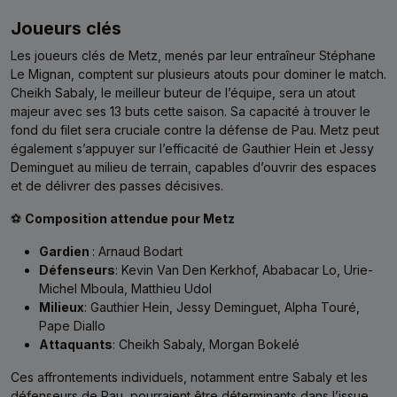
Joueurs clés
Les joueurs clés de Metz, menés par leur entraîneur Stéphane
Le Mignan, comptent sur plusieurs atouts pour dominer le match.
Cheikh Sabaly, le meilleur buteur de l’équipe, sera un atout
majeur avec ses 13 buts cette saison. Sa capacité à trouver le
fond du filet sera cruciale contre la défense de Pau. Metz peut
également s’appuyer sur l’efficacité de Gauthier Hein et Jessy
Deminguet au milieu de terrain, capables d’ouvrir des espaces
et de délivrer des passes décisives.
⚽
Composition attendue pour Metz
Gardien
: Arnaud Bodart
Défenseurs
: Kevin Van Den Kerkhof, Ababacar Lo, Urie-
Michel Mboula, Matthieu Udol
Milieux
: Gauthier Hein, Jessy Deminguet, Alpha Touré,
Pape Diallo
Attaquants
: Cheikh Sabaly, Morgan Bokelé
Ces affrontements individuels, notamment entre Sabaly et les
défenseurs de Pau, pourraient être déterminants dans l’issue