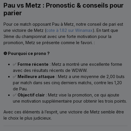
Pau vs Metz : Pronostic & conseils pour
parier
Pour ce match opposant Pau à Metz, notre conseil de pari est
une victoire de Metz (
cote à 1.82 sur Winamax
). En tant que
3ème du championnat avec une forte motivation pour la
promotion, Metz se présente comme le favori. :
⚽ Pourquoi ce prono ?
✅
Forme récente
: Metz a montré une excellente forme
avec des résultats récents de WDWW.
✅
Meilleure attaque
: Metz a une moyenne de 2,00 buts
par match dans ses cinq derniers matchs, contre les 1,20
de Pau.
✅
Objectif clair
: Metz vise la promotion, ce qui ajoute
une motivation supplémentaire pour obtenir les trois points.
Avec ces éléments à l’esprit, une victoire de Metz semble être
le choix le plus judicieux.