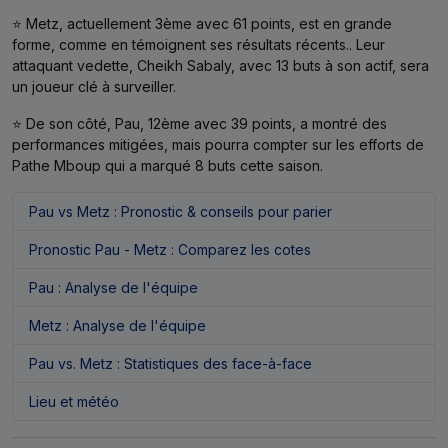
⭐ Metz, actuellement 3ème avec 61 points, est en grande
forme, comme en témoignent ses résultats récents.. Leur
attaquant vedette, Cheikh Sabaly, avec 13 buts à son actif, sera
un joueur clé à surveiller.
⭐ De son côté, Pau, 12ème avec 39 points, a montré des
performances mitigées, mais pourra compter sur les efforts de
Pathe Mboup qui a marqué 8 buts cette saison.
Pau vs Metz : Pronostic & conseils pour parier
Pronostic Pau - Metz : Comparez les cotes
Pau : Analyse de l'équipe
Metz : Analyse de l'équipe
Pau vs. Metz : Statistiques des face-à-face
Lieu et météo