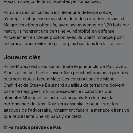
Voici un aperçu de leurs récentes performances :
Pau a eu des difficultés à maintenir une défense solide,
n’enregistrant qu’une clean sheet lors des cinq derniers matchs.
Malgré les efforts offensifs, avec une moyenne de 1,20 buts par
match, ils montrent une certaine vulnérabilité en défense.
Actuellement en 12ème position avec 39 points, chaque point
est crucial pour éviter de glisser plus bas dans le classement.
Joueurs clés
Pathe Mboup est sans aucun doute le joueur clé de Pau, avec
8 buts à son actif cette saison. Son penchant pour marquer des
buts sera crucial face à Metz. Les contributions de Mehdi
Chahiri et de Steeve Beusnard au milieu de terrain ne doivent
pas être négligées, car ils possèdent les capacités pour
alimenter Mboup et les autres attaquants. En défense, la
performance de Jean Ruiz sera essentielle pour limiter les
attaques de l’adversaire, notamment face à la menace offensive
que représente Cheikh Sabaly de Metz.
⚽
Formation prévue de Pau :