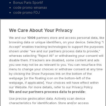
Bonus Paris Sportif
code promo winamax
code promo FDJ
Liens importants
We Care About Your Privacy
A propos
We and our
1006
partners store and access personal data, like
browsing data or unique identifiers, on your device. Selecting "I
Notice légale
Accept" enables tracking technologies to support the purposes
shown under "we and our partners process data to provide,"
Presse-Recrutement-Partenariat
whereas selecting "Reject All" or withdrawing your consent will
Politique de confidentialité
disable them. If trackers are disabled, some content and ads
you see may not be as relevant to you. You can resurface this
Politique de Cookies
menu to change your choices or withdraw consent at any time
by clicking the Show Purposes link on the bottom of the
Prévenir la dépendance aux jeux d’argent
webpage [or the floating icon on the bottom-left of the
Nos rédacteurs
webpage, if applicable]. Your choices will have effect within
our Website. For more details, refer to our Privacy Policy.
We and our partners process data to provide:
Use precise geolocation data. Actively scan device
characteristics for identification. Store and/or access