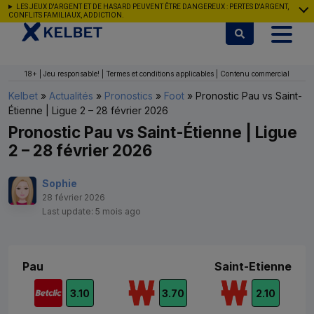
Aller au contenu
LES JEUX D'ARGENT ET DE HASARD PEUVENT ÊTRE DANGEREUX : PERTES D'ARGENT,
CONFLITS FAMILIAUX, ADDICTION.
18+ | Jeu responsable! | Termes et conditions applicables | Contenu commercial
Kelbet
»
Actualités
»
Pronostics
»
Foot
»
Pronostic Pau vs Saint-
Étienne | Ligue 2 – 28 février 2026
Pronostic Pau vs Saint-Étienne | Ligue
2 – 28 février 2026
Sophie
28 février 2026
Last update: 5 mois ago
Pau
Saint-Etienne
3.10
3.70
2.10