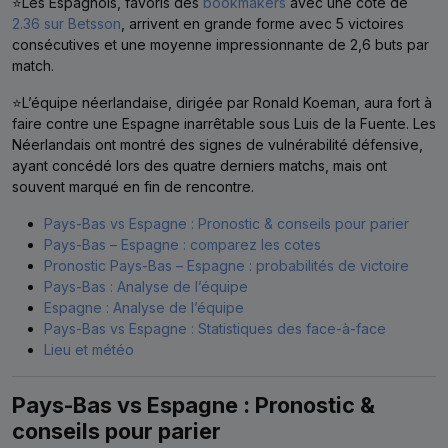
⭐Les Espagnols, favoris des
bookmakers
avec une cote de
2.36 sur Betsson
, arrivent en grande forme avec 5 victoires
consécutives et une moyenne impressionnante de 2,6 buts par
match.
⭐L’équipe néerlandaise, dirigée par Ronald Koeman, aura fort à
faire contre une Espagne inarrêtable sous Luis de la Fuente. Les
Néerlandais ont montré des signes de vulnérabilité défensive,
ayant concédé lors des quatre derniers matchs, mais ont
souvent marqué en fin de rencontre.
Pays-Bas vs Espagne : Pronostic & conseils pour parier
Pays-Bas – Espagne : comparez les cotes
Pronostic Pays-Bas – Espagne : probabilités de victoire
Pays-Bas : Analyse de l’équipe
Espagne : Analyse de l’équipe
Pays-Bas vs Espagne : Statistiques des face-à-face
Lieu et météo
Pays-Bas vs Espagne : Pronostic &
conseils pour parier