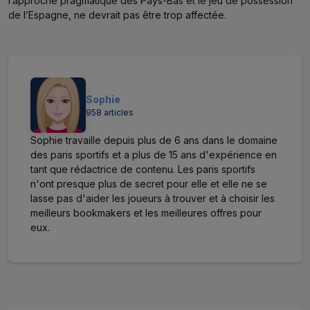
l’approche pragmatique des Pays-Bas et le jeu de possession
de l’Espagne, ne devrait pas être trop affectée.
Sophie
958 articles
Sophie travaille depuis plus de 6 ans dans le domaine
des paris sportifs et a plus de 15 ans d'expérience en
tant que rédactrice de contenu. Les paris sportifs
n'ont presque plus de secret pour elle et elle ne se
lasse pas d'aider les joueurs à trouver et à choisir les
meilleurs bookmakers et les meilleures offres pour
eux.