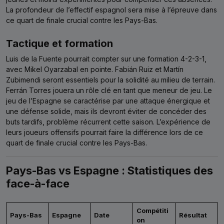
La profondeur de l’effectif espagnol sera mise à l’épreuve dans
ce quart de finale crucial contre les Pays-Bas.
Tactique et formation
Luis de la Fuente pourrait compter sur une formation 4-2-3-1,
avec Mikel Oyarzabal en pointe. Fabián Ruiz et Martín
Zubimendi seront essentiels pour la solidité au milieu de terrain.
Ferrán Torres jouera un rôle clé en tant que meneur de jeu. Le
jeu de l’Espagne se caractérise par une attaque énergique et
une défense solide, mais ils devront éviter de concéder des
buts tardifs, problème récurrent cette saison. L’expérience de
leurs joueurs offensifs pourrait faire la différence lors de ce
quart de finale crucial contre les Pays-Bas.
Pays-Bas vs Espagne : Statistiques des
face-à-face
Compétiti
Pays-Bas
Espagne
Date
Résultat
on