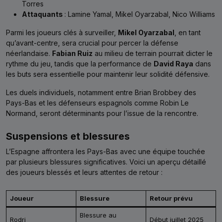
Torres
Attaquants
: Lamine Yamal, Mikel Oyarzabal, Nico Williams
Parmi les joueurs clés à surveiller,
Mikel Oyarzabal
, en tant
qu’avant-centre, sera crucial pour percer la défense
néerlandaise.
Fabian Ruiz
au milieu de terrain pourrait dicter le
rythme du jeu, tandis que la performance de
David Raya
dans
les buts sera essentielle pour maintenir leur solidité défensive.
Les duels individuels, notamment entre Brian Brobbey des
Pays-Bas et les défenseurs espagnols comme Robin Le
Normand, seront déterminants pour l’issue de la rencontre.
Suspensions et blessures
L’Espagne affrontera les Pays-Bas avec une équipe touchée
par plusieurs blessures significatives. Voici un aperçu détaillé
des joueurs blessés et leurs attentes de retour :
Joueur
Blessure
Retour prévu
Blessure au
Rodri
Début juillet 2025