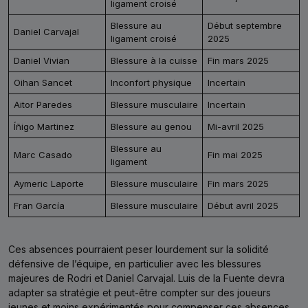
ligament croisé
Blessure au
Début septembre
Daniel Carvajal
ligament croisé
2025
Daniel Vivian
Blessure à la cuisse
Fin mars 2025
Oihan Sancet
Inconfort physique
Incertain
Aitor Paredes
Blessure musculaire
Incertain
Íñigo Martinez
Blessure au genou
Mi-avril 2025
Blessure au
Marc Casado
Fin mai 2025
ligament
Aymeric Laporte
Blessure musculaire
Fin mars 2025
Fran García
Blessure musculaire
Début avril 2025
Ces absences pourraient peser lourdement sur la solidité
défensive de l’équipe, en particulier avec les blessures
majeures de Rodri et Daniel Carvajal. Luis de la Fuente devra
adapter sa stratégie et peut-être compter sur des joueurs
jeunes et moins expérimentés pour compenser ces absences.