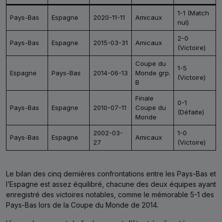
1-1 (Match
Pays-Bas
Espagne
2020-11-11
Amicaux
nul)
2-0
Pays-Bas
Espagne
2015-03-31
Amicaux
(Victoire)
Coupe du
1-5
Espagne
Pays-Bas
2014-06-13
Monde grp.
(Victoire)
B
Finale
0-1
Pays-Bas
Espagne
2010-07-11
Coupe du
(Défaite)
Monde
2002-03-
1-0
Pays-Bas
Espagne
Amicaux
27
(Victoire)
Le bilan des cinq dernières confrontations entre les Pays-Bas et
l’Espagne est assez équilibré, chacune des deux équipes ayant
enregistré des victoires notables, comme le mémorable 5-1 des
Pays-Bas lors de la Coupe du Monde de 2014.