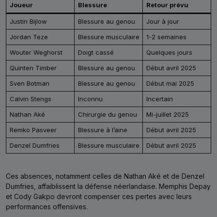
Joueur
Blessure
Retour prévu
Justin Bijlow
Blessure au genou
Jour à jour
Jordan Teze
Blessure musculaire
1-2 semaines
Wouter Weghorst
Doigt cassé
Quelques jours
Quinten Timber
Blessure au genou
Début avril 2025
Sven Botman
Blessure au genou
Début mai 2025
Calvin Stengs
Inconnu
Incertain
Nathan Aké
Chirurgie du genou
Mi-juillet 2025
Remko Pasveer
Blessure à l’aine
Début avril 2025
Denzel Dumfries
Blessure musculaire
Début avril 2025
Ces absences, notamment celles de Nathan Aké et de Denzel
Dumfries, affaiblissent la défense néerlandaise. Memphis Depay
et Cody Gakpo devront compenser ces pertes avec leurs
performances offensives.