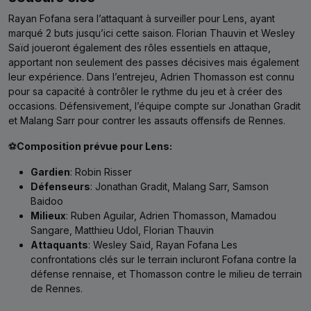
Rayan Fofana sera l’attaquant à surveiller pour Lens, ayant
marqué 2 buts jusqu’ici cette saison. Florian Thauvin et Wesley
Saïd joueront également des rôles essentiels en attaque,
apportant non seulement des passes décisives mais également
leur expérience. Dans l’entrejeu, Adrien Thomasson est connu
pour sa capacité à contrôler le rythme du jeu et à créer des
occasions. Défensivement, l’équipe compte sur Jonathan Gradit
et Malang Sarr pour contrer les assauts offensifs de Rennes.
⚽
Composition prévue pour Lens:
Gardien
: Robin Risser
Défenseurs
: Jonathan Gradit, Malang Sarr, Samson
Baidoo
Milieux
: Ruben Aguilar, Adrien Thomasson, Mamadou
Sangare, Matthieu Udol, Florian Thauvin
Attaquants
: Wesley Saïd, Rayan Fofana Les
confrontations clés sur le terrain incluront Fofana contre la
défense rennaise, et Thomasson contre le milieu de terrain
de Rennes.