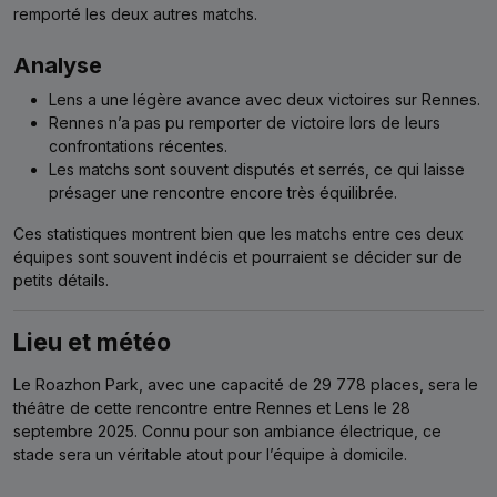
remporté les deux autres matchs.
Analyse
Lens a une légère avance avec deux victoires sur Rennes.
Rennes n’a pas pu remporter de victoire lors de leurs
confrontations récentes.
Les matchs sont souvent disputés et serrés, ce qui laisse
présager une rencontre encore très équilibrée.
Ces statistiques montrent bien que les matchs entre ces deux
équipes sont souvent indécis et pourraient se décider sur de
petits détails.
Lieu et météo
Le Roazhon Park, avec une capacité de 29 778 places, sera le
théâtre de cette rencontre entre Rennes et Lens le 28
septembre 2025. Connu pour son ambiance électrique, ce
stade sera un véritable atout pour l’équipe à domicile.