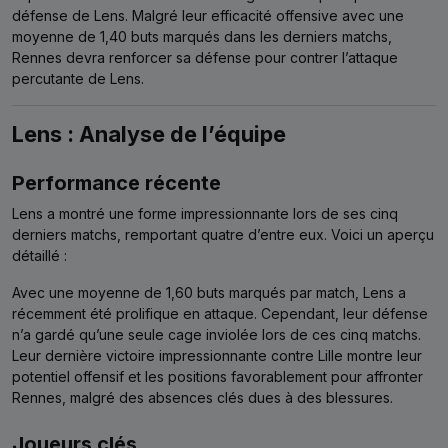
défense de Lens. Malgré leur efficacité offensive avec une
moyenne de 1,40 buts marqués dans les derniers matchs,
Rennes devra renforcer sa défense pour contrer l’attaque
percutante de Lens.
Lens : Analyse de l’équipe
Performance récente
Lens a montré une forme impressionnante lors de ses cinq
derniers matchs, remportant quatre d’entre eux. Voici un aperçu
détaillé :
Avec une moyenne de 1,60 buts marqués par match, Lens a
récemment été prolifique en attaque. Cependant, leur défense
n’a gardé qu’une seule cage inviolée lors de ces cinq matchs.
Leur dernière victoire impressionnante contre Lille montre leur
potentiel offensif et les positions favorablement pour affronter
Rennes, malgré des absences clés dues à des blessures.
Joueurs clés