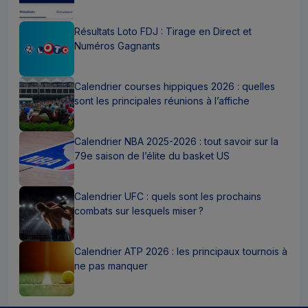
Résultats Loto FDJ : Tirage en Direct et
Numéros Gagnants
Calendrier courses hippiques 2026 : quelles
sont les principales réunions à l’affiche
Calendrier NBA 2025-2026 : tout savoir sur la
79e saison de l’élite du basket US
Calendrier UFC : quels sont les prochains
combats sur lesquels miser ?
Calendrier ATP 2026 : les principaux tournois à
ne pas manquer