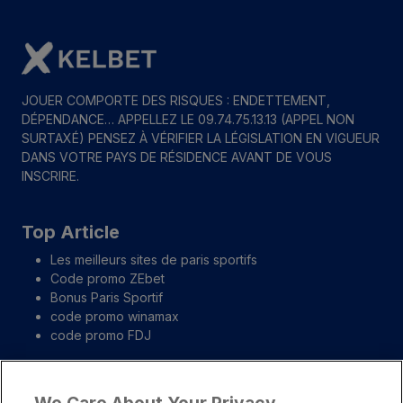
JOUER COMPORTE DES RISQUES : ENDETTEMENT,
DÉPENDANCE… APPELLEZ LE 09.74.75.13.13 (APPEL NON
SURTAXÉ) PENSEZ À VÉRIFIER LA LÉGISLATION EN VIGUEUR
DANS VOTRE PAYS DE RÉSIDENCE AVANT DE VOUS
INSCRIRE.
Top Article
Les meilleurs sites de paris sportifs
Code promo ZEbet
Bonus Paris Sportif
code promo winamax
code promo FDJ
Liens importants