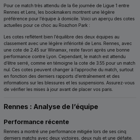
Pour ce match très attendu de la 6e journée de Ligue 1 entre
Rennes et Lens, les bookmakers montrent une légère
préférence pour l’équipe à domicile. Voici un aperçu des cotes
actuelles pour ce choc au Roazhon Park :
Les cotes reflètent bien l’équilibre des deux équipes au
classement avec une légère infériorité de Lens. Rennes, avec
une cote de 2.45 sur Winamax, reste favori après une bonne
performance contre Lyon. Cependant, le match est attendu
d’être serré, comme en témoigne la cote de 3.55 pour un match
nul. Ces cotes peuvent changer à l’approche du match, surtout
en fonction des derniers rapports d’entraînement et des
informations sur les blessures et les suspensions. Assurez-vous
de vérifier les mises à jour avant de placer vos paris.
Rennes : Analyse de l’équipe
Performance récente
Rennes a montré une performance mitigée lors de ses cinq
derniers matchs avec deux victoires, deux nuls et une défaite.