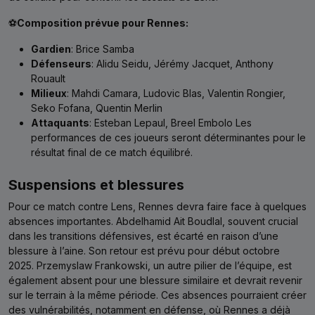
⚽
Composition prévue pour Rennes:
Gardien
: Brice Samba
Défenseurs
: Alidu Seidu, Jérémy Jacquet, Anthony
Rouault
Milieux
: Mahdi Camara, Ludovic Blas, Valentin Rongier,
Seko Fofana, Quentin Merlin
Attaquants
: Esteban Lepaul, Breel Embolo Les
performances de ces joueurs seront déterminantes pour le
résultat final de ce match équilibré.
Suspensions et blessures
Pour ce match contre Lens, Rennes devra faire face à quelques
absences importantes. Abdelhamid Ait Boudlal, souvent crucial
dans les transitions défensives, est écarté en raison d’une
blessure à l’aine. Son retour est prévu pour début octobre
2025. Przemyslaw Frankowski, un autre pilier de l’équipe, est
également absent pour une blessure similaire et devrait revenir
sur le terrain à la même période. Ces absences pourraient créer
des vulnérabilités, notamment en défense, où Rennes a déjà