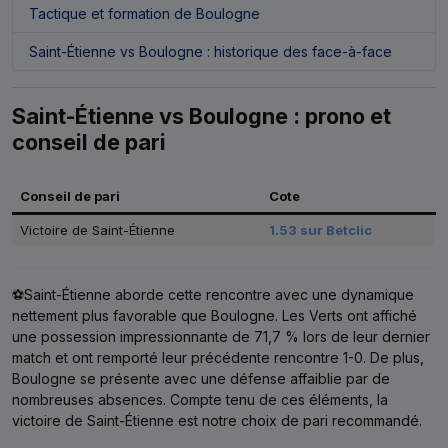
Tactique et formation de Boulogne
Saint-Étienne vs Boulogne : historique des face-à-face
Saint-Étienne vs Boulogne : prono et
conseil de pari
Conseil de pari
Cote
Victoire de Saint-Étienne
1.53 sur Betclic
⚽Saint-Étienne aborde cette rencontre avec une dynamique
nettement plus favorable que Boulogne. Les Verts ont affiché
une possession impressionnante de 71,7 % lors de leur dernier
match et ont remporté leur précédente rencontre 1-0. De plus,
Boulogne se présente avec une défense affaiblie par de
nombreuses absences. Compte tenu de ces éléments, la
victoire de Saint-Étienne est notre choix de pari recommandé.