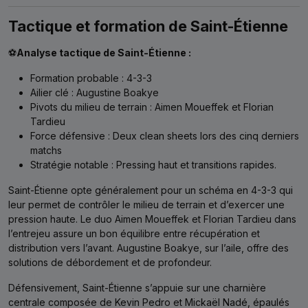
Tactique et formation de Saint-Étienne
⚽
Analyse tactique de Saint-Étienne :
Formation probable : 4-3-3
Ailier clé : Augustine Boakye
Pivots du milieu de terrain : Aimen Moueffek et Florian
Tardieu
Force défensive : Deux clean sheets lors des cinq derniers
matchs
Stratégie notable : Pressing haut et transitions rapides.
Saint-Étienne opte généralement pour un schéma en 4-3-3 qui
leur permet de contrôler le milieu de terrain et d’exercer une
pression haute. Le duo Aimen Moueffek et Florian Tardieu dans
l’entrejeu assure un bon équilibre entre récupération et
distribution vers l’avant. Augustine Boakye, sur l’aile, offre des
solutions de débordement et de profondeur.
Défensivement, Saint-Étienne s’appuie sur une charnière
centrale composée de Kevin Pedro et Mickaël Nadé, épaulés