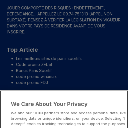
JOUER COMPORTE DES RISQUES : ENDETTEMENT,
DÉPENDANCE… APPELLEZ LE 09.74.75.13.13 (APPEL NON
SURTAXÉ) PENSEZ À VÉRIFIER LA LÉGISLATION EN VIGUEUR
DANS VOTRE PAYS DE RÉSIDENCE AVANT DE VOUS
INSCRIRE.
Top Article
Les meilleurs sites de paris sportifs
Code promo ZEbet
Bonus Paris Sportif
code promo winamax
code promo FDJ
Liens importants
We Care About Your Privacy
A propos
We and our
1008
partners store and access personal data, like
browsing data or unique identifiers, on your device. Selecting "I
Notice légale
Accept" enables tracking technologies to support the purposes