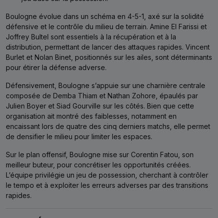
Boulogne évolue dans un schéma en 4-5-1, axé sur la solidité
défensive et le contrôle du milieu de terrain. Amine El Farissi et
Joffrey Bultel sont essentiels à la récupération et à la
distribution, permettant de lancer des attaques rapides. Vincent
Burlet et Nolan Binet, positionnés sur les ailes, sont déterminants
pour étirer la défense adverse.
Défensivement, Boulogne s’appuie sur une charnière centrale
composée de Demba Thiam et Nathan Zohore, épaulés par
Julien Boyer et Siad Gourville sur les côtés. Bien que cette
organisation ait montré des faiblesses, notamment en
encaissant lors de quatre des cinq derniers matchs, elle permet
de densifier le milieu pour limiter les espaces.
Sur le plan offensif, Boulogne mise sur Corentin Fatou, son
meilleur buteur, pour concrétiser les opportunités créées.
L’équipe privilégie un jeu de possession, cherchant à contrôler
le tempo et à exploiter les erreurs adverses par des transitions
rapides.