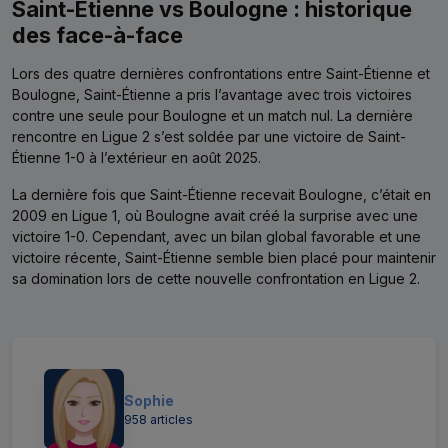
Saint-Étienne vs Boulogne : historique
des face-à-face
Lors des quatre dernières confrontations entre Saint-Étienne et
Boulogne, Saint-Étienne a pris l’avantage avec trois victoires
contre une seule pour Boulogne et un match nul. La dernière
rencontre en Ligue 2 s’est soldée par une victoire de Saint-
Étienne 1-0 à l’extérieur en août 2025.
La dernière fois que Saint-Étienne recevait Boulogne, c’était en
2009 en Ligue 1, où Boulogne avait créé la surprise avec une
victoire 1-0. Cependant, avec un bilan global favorable et une
victoire récente, Saint-Étienne semble bien placé pour maintenir
sa domination lors de cette nouvelle confrontation en Ligue 2.
Sophie
958 articles