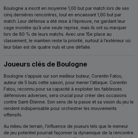
Boulogne a inscrit en moyenne 1,00 but par match lors de ses
cinq dernières rencontres, tout en encaissant 1,60 but par
match. Leur défense a été mise à l’épreuve, ne gardant leur
cage inviolée qu’à une seule reprise, mais ils ont su marquer
lors de 80 % de leurs matchs. Avec une 15e place au
classement, le maintien reste la priorité, surtout à l’extérieur où
leur bilan est de quatre nuls et une défaite.
Joueurs clés de Boulogne
Boulogne s’appuie sur son meilleur buteur, Corentin Fatou,
auteur de 5 buts cette saison, pour mener l’attaque. Corentin
Fatou, reconnu pour sa capacité à exploiter les faiblesses
défensives adverses, sera crucial pour créer des occasions
contre Saint-Étienne. Son sens de la passe et sa vision du jeu le
rendent indispensable pour orchestrer les mouvements
offensifs.
Au milieu de terrain, l’influence de joueurs tels que le meneur
de jeu potentiel pourrait façonner la dynamique de la rencontre.