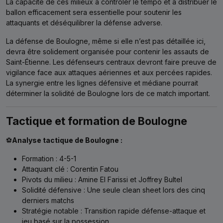
La capacité de ces milieux à contrôler le tempo et à distribuer le
ballon efficacement sera essentielle pour soutenir les
attaquants et déséquilibrer la défense adverse.
La défense de Boulogne, même si elle n’est pas détaillée ici,
devra être solidement organisée pour contenir les assauts de
Saint-Étienne. Les défenseurs centraux devront faire preuve de
vigilance face aux attaques aériennes et aux percées rapides.
La synergie entre les lignes défensive et médiane pourrait
déterminer la solidité de Boulogne lors de ce match important.
Tactique et formation de Boulogne
⚽
Analyse tactique de Boulogne :
Formation : 4-5-1
Attaquant clé : Corentin Fatou
Pivots du milieu : Amine El Farissi et Joffrey Bultel
Solidité défensive : Une seule clean sheet lors des cinq
derniers matchs
Stratégie notable : Transition rapide défense-attaque et
jeu basé sur la possession.