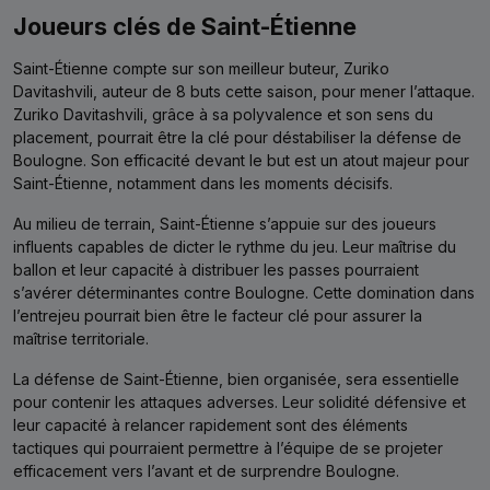
Joueurs clés de Saint-Étienne
Saint-Étienne compte sur son meilleur buteur, Zuriko
Davitashvili, auteur de 8 buts cette saison, pour mener l’attaque.
Zuriko Davitashvili, grâce à sa polyvalence et son sens du
placement, pourrait être la clé pour déstabiliser la défense de
Boulogne. Son efficacité devant le but est un atout majeur pour
Saint-Étienne, notamment dans les moments décisifs.
Au milieu de terrain, Saint-Étienne s’appuie sur des joueurs
influents capables de dicter le rythme du jeu. Leur maîtrise du
ballon et leur capacité à distribuer les passes pourraient
s’avérer déterminantes contre Boulogne. Cette domination dans
l’entrejeu pourrait bien être le facteur clé pour assurer la
maîtrise territoriale.
La défense de Saint-Étienne, bien organisée, sera essentielle
pour contenir les attaques adverses. Leur solidité défensive et
leur capacité à relancer rapidement sont des éléments
tactiques qui pourraient permettre à l’équipe de se projeter
efficacement vers l’avant et de surprendre Boulogne.