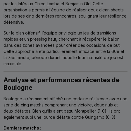
par les latéraux Chico Lamba et Benjamin Old. Cette
organisation a permis à l’équipe de réaliser deux clean sheets
lors de ses cinq dernières rencontres, soulignant leur résilience
défensive.
Sur le plan offensif, l’équipe privilégie un jeu de transitions
rapides et un pressing haut, cherchant à récupérer le ballon
dans des zones avancées pour créer des occasions de but.
Cette approche a été particulièrement efficace entre la 60e et
la 75e minute, période durant laquelle leur intensité de jeu est
maximale.
Analyse et performances récentes de
Boulogne
Boulogne a récemment affiché une certaine résilience avec une
série de cinq matchs comprenant une victoire, deux nuls et
deux défaites. Bien qu’ils aient battu Montpellier (1-0), ils ont
également subi une lourde défaite contre Guingamp (0-3).
Derniers matchs :