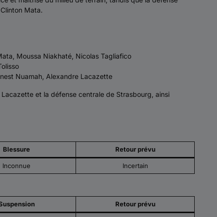
Clinton Mata.
 Mata, Moussa Niakhaté, Nicolas Tagliafico
olisso
Ernest Nuamah, Alexandre Lacazette
 Lacazette et la défense centrale de Strasbourg, ainsi
Blessure
Retour prévu
Inconnue
Incertain
Suspension
Retour prévu