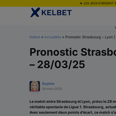
Aller au contenu
LES JEUX D'ARGENT 
Kelbet
»
Actualités
»
Pronostic Strasbourg – Lyon |
Pronostic Strasbo
– 28/03/25
Sophie
28 mars 2025
Le match entre Strasbourg et Lyon, prévu le 28 
véritable spectacle de Ligue 1. Strasbourg, actue
Avec seulement deux points d’écart, ce match s’