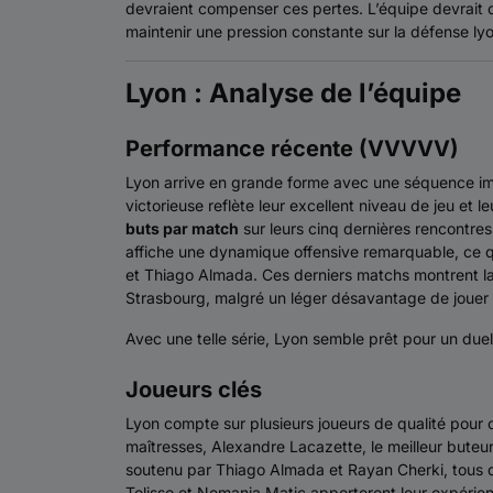
devraient compenser ces pertes. L’équipe devrait ch
maintenir une pression constante sur la défense ly
Lyon : Analyse de l’équipe
Performance récente (VVVVV)
Lyon arrive en grande forme avec une séquence i
victorieuse reflète leur excellent niveau de jeu et
buts par match
sur leurs cinq dernières rencontres
affiche une dynamique offensive remarquable, ce q
et Thiago Almada. Ces derniers matchs montrent la s
Strasbourg, malgré un léger désavantage de jouer à
Avec une telle série, Lyon semble prêt pour un due
Joueurs clés
Lyon compte sur plusieurs joueurs de qualité pour 
maîtresses, Alexandre Lacazette, le meilleur buteur
soutenu par Thiago Almada et Rayan Cherki, tous d
Tolisso et Nemanja Matic apporteront leur expérienc