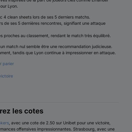
our Lyon.
 4 clean sheets lors de ses 5 derniers matchs.
 de ses 5 dernières rencontres, signifiant une attaque
s proches au classement, rendant le match très équilibré.
r un match nul semble être une recommandation judicieuse.
ent, tandis que Lyon continue à impressionner en attaque.
r parier
ictoire
rez les cotes
kers
, avec une cote de 2.50 sur Unibet pour une victoire,
formances offensives impressionnantes. Strasbourg, avec une