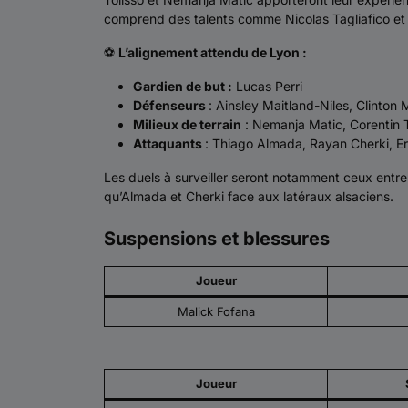
comprend des talents comme Nicolas Tagliafico et 
⚽
L’alignement attendu de Lyon :
Gardien de but :
Lucas Perri
Défenseurs
: Ainsley Maitland-Niles, Clinton
Milieux de terrain
: Nemanja Matic, Corentin T
Attaquants
: Thiago Almada, Rayan Cherki, 
Les duels à surveiller seront notamment ceux entre
qu’Almada et Cherki face aux latéraux alsaciens.
Suspensions et blessures
Joueur
Malick Fofana
Joueur