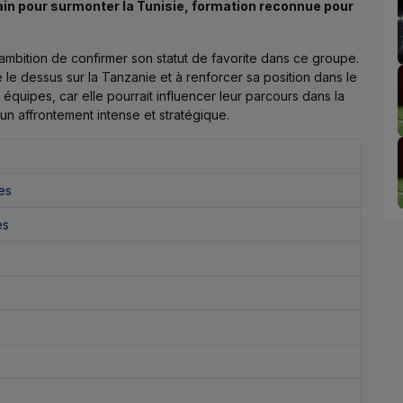
rain pour surmonter la Tunisie, formation reconnue pour
ambition de confirmer son statut de favorite dans ce groupe.
 le dessus sur la Tanzanie et à renforcer sa position dans le
 équipes, car elle pourrait influencer leur parcours dans la
un affrontement intense et stratégique.
es
es