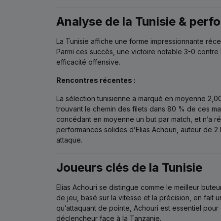
Analyse de la Tunisie & per
La Tunisie affiche une forme impressionnante récem
Parmi ces succès, une victoire notable 3-0 contre l
efficacité offensive.
Rencontres récentes :
La sélection tunisienne a marqué en moyenne 2,00 
trouvant le chemin des filets dans 80 % de ces ma
concédant en moyenne un but par match, et n’a réu
performances solides d’Elias Achouri, auteur de 2 
attaque.
Joueurs clés de la Tunisie
Elias Achouri se distingue comme le meilleur buteur
de jeu, basé sur la vitesse et la précision, en fa
qu’attaquant de pointe, Achouri est essentiel pour 
déclencheur face à la Tanzanie.