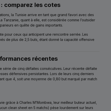
 : comparez les cotes
ions, la Tunisie arrive en tant que grand favori avec des
. La Tanzanie, quant à elle, est considérée comme l’outsider
 parieurs en quête de gains importants.
nte pour ceux qui anticipent une rencontre serrée. Les
és de plus de 2,5 buts, étant donné la capacité offensive
rformances récentes
e série de cinq défaites consécutives. Leur récente défaite
esses défensives persistantes. Lors de leurs cinq derniers
quant que 4, soit une moyenne de 0,80 but marqué par match
vie grâce à Charles M’Mombwa, leur meilleur buteur actuel,
(aucun clean sheet en 5 matchs) pèse lourdement sur leurs