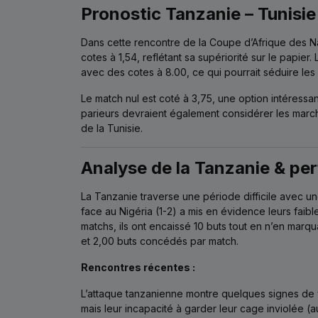
Pronostic Tanzanie – Tunisie
Dans cette rencontre de la Coupe d’Afrique des Nat
cotes à 1,54, reflétant sa supériorité sur le papier
avec des cotes à 8.00, ce qui pourrait séduire les
Le match nul est coté à 3,75, une option intéressa
parieurs devraient également considérer les march
de la Tunisie.
Analyse de la Tanzanie & pe
La Tanzanie traverse une période difficile avec un
face au Nigéria (1-2) a mis en évidence leurs faibl
matchs, ils ont encaissé 10 buts tout en n’en mar
et 2,00 buts concédés par match.
Rencontres récentes :
L’attaque tanzanienne montre quelques signes de 
mais leur incapacité à garder leur cage inviolée 