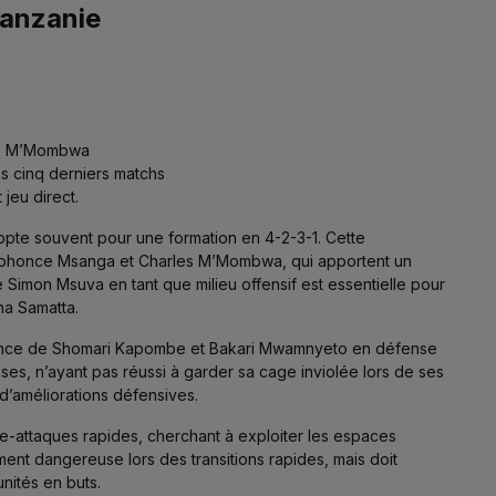
Tanzanie
les M’Mombwa
es cinq derniers matchs
 jeu direct.
opte souvent pour une formation en 4-2-3-1. Cette
 Alphonce Msanga et Charles M’Mombwa, qui apportent un
e Simon Msuva en tant que milieu offensif est essentielle pour
na Samatta.
rience de Shomari Kapombe et Bakari Mwamnyeto en défense
ses, n’ayant pas réussi à garder sa cage inviolée lors de ses
 d’améliorations défensives.
ntre-attaques rapides, cherchant à exploiter les espaces
ement dangereuse lors des transitions rapides, mais doit
nités en buts.