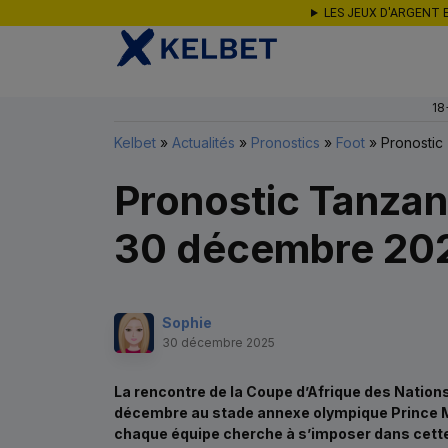
Aller au contenu
LES JEUX D'ARGENT 
18
Kelbet
»
Actualités
»
Pronostics
»
Foot
»
Pronostic
Pronostic Tanzani
30 décembre 20
Sophie
30 décembre 2025
La rencontre de la Coupe d’Afrique des Nations 
décembre au stade annexe olympique Prince Mo
chaque équipe cherche à s’imposer dans cette