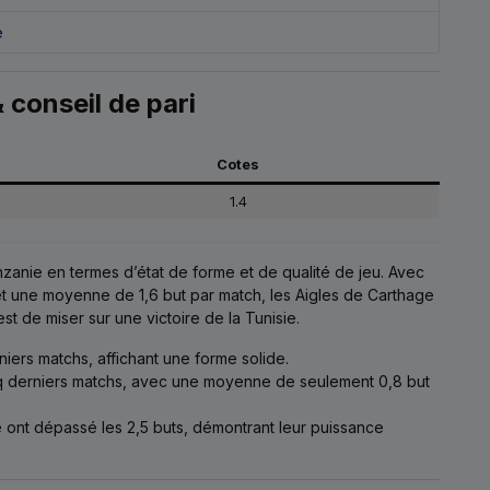
e
 conseil de pari
Cotes
1.4
anzanie en termes d’état de forme et de qualité de jeu. Avec
et une moyenne de 1,6 but par match, les Aigles de Carthage
t de miser sur une victoire de la Tunisie.
iers matchs, affichant une forme solide.
q derniers matchs, avec une moyenne de seulement 0,8 but
 ont dépassé les 2,5 buts, démontrant leur puissance