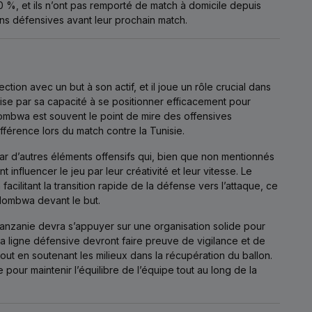
0 %, et ils n’ont pas remporté de match à domicile depuis
ions défensives avant leur prochain match.
tion avec un but à son actif, et il joue un rôle crucial dans
rise par sa capacité à se positionner efficacement pour
Mombwa est souvent le point de mire des offensives
ifférence lors du match contre la Tunisie.
r d’autres éléments offensifs qui, bien que non mentionnés
influencer le jeu par leur créativité et leur vitesse. Le
facilitant la transition rapide de la défense vers l’attaque, ce
’Mombwa devant le but.
anzanie devra s’appuyer sur une organisation solide pour
 la ligne défensive devront faire preuve de vigilance et de
tout en soutenant les milieux dans la récupération du ballon.
pour maintenir l’équilibre de l’équipe tout au long de la