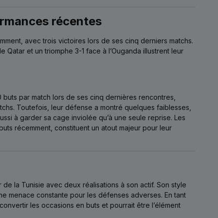
formances récentes
ment, avec trois victoires lors de ses cinq derniers matchs.
e Qatar et un triomphe 3-1 face à l’Ouganda illustrent leur
buts par match lors de ses cinq dernières rencontres,
tchs. Toutefois, leur défense a montré quelques faiblesses,
ssi à garder sa cage inviolée qu’à une seule reprise. Les
buts récemment, constituent un atout majeur pour leur
 de la Tunisie avec deux réalisations à son actif. Son style
it une menace constante pour les défenses adverses. En tant
convertir les occasions en buts et pourrait être l’élément