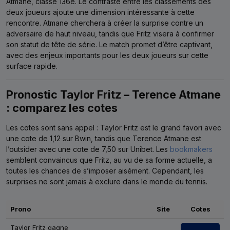
Atmane, classé 136e. Le contraste entre les classements des
deux joueurs ajoute une dimension intéressante à cette
rencontre. Atmane cherchera à créer la surprise contre un
adversaire de haut niveau, tandis que Fritz visera à confirmer
son statut de tête de série. Le match promet d’être captivant,
avec des enjeux importants pour les deux joueurs sur cette
surface rapide.
Pronostic Taylor Fritz – Terence Atmane
: comparez les cotes
Les cotes sont sans appel : Taylor Fritz est le grand favori avec
une cote de 1,12 sur Bwin, tandis que Terence Atmane est
l’outsider avec une cote de 7,50 sur Unibet. Les
bookmakers
semblent convaincus que Fritz, au vu de sa forme actuelle, a
toutes les chances de s’imposer aisément. Cependant, les
surprises ne sont jamais à exclure dans le monde du tennis.
Prono
Site
Cotes
Taylor Fritz gagne