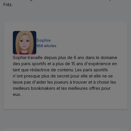
Fritz.
Sophie
958 articles
Sophie travaille depuis plus de 6 ans dans le domaine
des paris sportifs et a plus de 15 ans d'expérience en
tant que rédactrice de contenu. Les paris sportifs
n'ont presque plus de secret pour elle et elle ne se
lasse pas d'aider les joueurs à trouver et à choisir les
meilleurs bookmakers et les meilleures offres pour
eux.