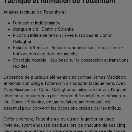
Tactique et formation de Tottenham
Analyse tactique de Tottenham :
Formation : Indéterminée
Attaquant clé : Dominic Solanke
Pivot du milieu de terrain : Yves Bissouma et Conor
Gallagher
Solidité défensive : Aucune rencontre sans encaisser de
but lors des cinq derniers matchs
Stratégie notable : Jeu basé sur la possession et transitions
rapides.
L’absence de plusieurs éléments clés comme James Maddison
et Richarlison oblige Tottenham à s’adapter tactiquement. Avec
Yves Bissouma et Conor Gallagher au milieu de terrain, l’équipe
cherche à conserver la possession et à contrôler le rythme du
jeu. Dominic Solanke, en tant qu’attaquant principal, est
essentiel pour convertir les occasions créées par les milieux.
Défensivement, Tottenham a eu du mal à garder sa cage
inviolée, ayant encaissé des buts lors de chacune de ses cinq
dernières rencontres. La ligne défensive, composée de Micky