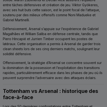
entre tâches défensives et création de jeu. Viktor Gyökeres,
avec ses huit buts cette saison, est le point focal de l’attaque,
soutenu par des milieux offensifs comme Noni Madueke et
Gabriel Martinelli.
Défensivement, Arsenal s’appuie sur l’expérience de Gabriel
Magalhães et William Saliba en défense centrale, tandis que
Piero Hincapié et Jurrien Timber occupent les postes de
latéraux. Cette organisation a permis à Arsenal de garder trois
clean sheets lors de ses cinq derniers matchs, soulignant leur
solidité défensive.
Offensivement, la stratégie d’Arsenal se concentre souvent sur
la domination de la possession et l’exploitation des transitions
rapides, particulièrement efficace dans les phases de jeu où ils
peuvent surprendre l’adversaire avec des attaques éclairs.
Tottenham vs Arsenal : historique des
face-à-face
Lors des 50 dernières confrontations entre Tottenham et