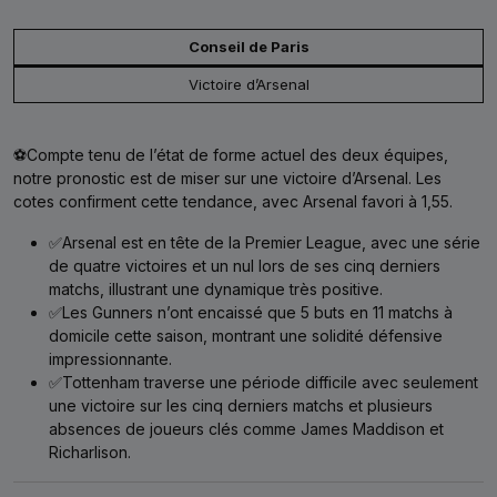
Conseil de Paris
Victoire d’Arsenal
⚽Compte tenu de l’état de forme actuel des deux équipes,
notre pronostic est de miser sur une victoire d’Arsenal. Les
cotes confirment cette tendance, avec Arsenal favori à 1,55.
✅Arsenal est en tête de la Premier League, avec une série
de quatre victoires et un nul lors de ses cinq derniers
matchs, illustrant une dynamique très positive.
✅Les Gunners n’ont encaissé que 5 buts en 11 matchs à
domicile cette saison, montrant une solidité défensive
impressionnante.
✅Tottenham traverse une période difficile avec seulement
une victoire sur les cinq derniers matchs et plusieurs
absences de joueurs clés comme James Maddison et
Richarlison.