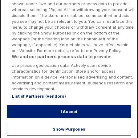
shown under "we and our partners process data to provide,"
Presse-Recrutement-Partenariat
whereas selecting "Reject All" or withdrawing your consent will
Politique de confidentialité
disable them. If trackers are disabled, some content and ads
you see may not be as relevant to you. You can resurface this
Politique de Cookies
menu to change your choices or withdraw consent at any time
by clicking the Show Purposes link on the bottom of the
Prévenir la dépendance aux jeux d’argent
webpage [or the floating icon on the bottom-left of the
Nos rédacteurs
webpage, if applicable]. Your choices will have effect within
our Website. For more details, refer to our Privacy Policy.
We and our partners process data to provide:
Use precise geolocation data. Actively scan device
characteristics for identification. Store and/or access
information on a device. Personalised advertising and content,
Les jeux d’argent et de hasard sont resérvés aux personnes majeures
advertising and content measurement, audience research and
services development.
List of Partners (vendors)
Interdiction volontaire de jeux: Toute personne peut demander à être
interdite de jeux. Cette demande est formée auprès de l’Autorité nationale
des jeux. Cette interdiction est applicable dans les casinos, dans les clubs
I Accept
de jeux, sur les sites de jeux et de paris en ligne exploités par les
opérateurs de jeux agréés en France, sur le site de jeux de loterie en ligne
exploité par La Française des jeux ainsi que sur les bornes de jeux
accessibles avec un compte joueur exploitées par les opérateurs titulaires
Show Purposes
de droits exclusifs, notamment La Française des jeux et le Pari mutuel
urbain. Cette interdiction est prononcée pour une durée qui ne peut être
inférieure à trois ans. Elle est renouvelable tacitement.