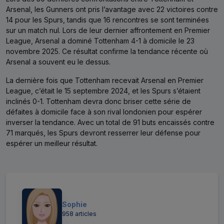
Arsenal, les Gunners ont pris l’avantage avec 22 victoires contre
14 pour les Spurs, tandis que 16 rencontres se sont terminées
sur un match nul. Lors de leur dernier affrontement en Premier
League, Arsenal a dominé Tottenham 4-1 à domicile le 23
novembre 2025. Ce résultat confirme la tendance récente où
Arsenal a souvent eu le dessus.
La dernière fois que Tottenham recevait Arsenal en Premier
League, c’était le 15 septembre 2024, et les Spurs s’étaient
inclinés 0-1. Tottenham devra donc briser cette série de
défaites à domicile face à son rival londonien pour espérer
inverser la tendance. Avec un total de 91 buts encaissés contre
71 marqués, les Spurs devront resserrer leur défense pour
espérer un meilleur résultat.
Sophie
958 articles