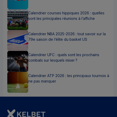
Calendrier courses hippiques 2026 : quelles
sont les principales réunions à l’affiche
Calendrier NBA 2025-2026 : tout savoir sur la
79e saison de l’élite du basket US
Calendrier UFC : quels sont les prochains
combats sur lesquels miser ?
Calendrier ATP 2026 : les principaux tournois à
ne pas manquer