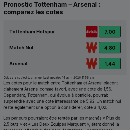
Pronostic Tottenham – Arsenal :
comparez les cotes
Tottenham Hotspur
7.00
Match Nul
4.80
Arsenal
1.44
Odds are subject to change. Last updated
14 avril 2026 11:58 am
Les cotes pour le match entre Tottenham et Arsenal placent
clairement Arsenal comme favori, avec une cote de 1,56.
Cependant, Tottenham, qui évolue à domicile, pourrait
surprendre avec une cote intéressante de 5,92. Un match nul
reste également une option à considérer, coté à 4,02.
Les parieurs pourraient être tentés par les marchés « Plus de
2,5 buts » et « Les Deux Équipes Marquent », étant donné la