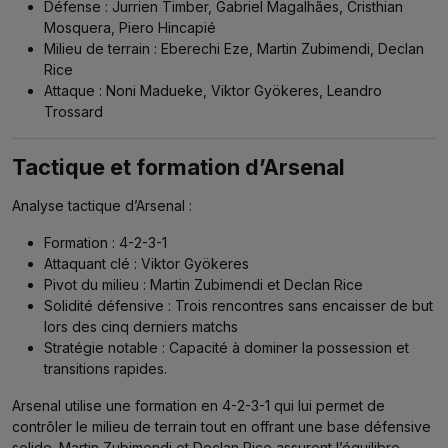
Défense : Jurrien Timber, Gabriel Magalhães, Cristhian
Mosquera, Piero Hincapié
Milieu de terrain : Eberechi Eze, Martin Zubimendi, Declan
Rice
Attaque : Noni Madueke, Viktor Gyökeres, Leandro
Trossard
Tactique et formation d’Arsenal
Analyse tactique d’Arsenal :
Formation : 4-2-3-1
Attaquant clé : Viktor Gyökeres
Pivot du milieu : Martin Zubimendi et Declan Rice
Solidité défensive : Trois rencontres sans encaisser de but
lors des cinq derniers matchs
Stratégie notable : Capacité à dominer la possession et
transitions rapides.
Arsenal utilise une formation en 4-2-3-1 qui lui permet de
contrôler le milieu de terrain tout en offrant une base défensive
solide. Martin Zubimendi et Declan Rice assurent l’équilibre