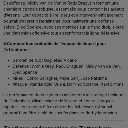
En défense, Micky van de Ven et Radu Dragusin forment une
charnière centrale robuste, essentielle pour contenir les assauts
d’Arsenal. Leur capacité à lire le jeu et à intervenir efficacement
pourrait s’avérer déterminante pour maintenir une défense
solide. Djed Spence, avec ses montées sur le flanc droit, ajoute
une dimension offensive tout en renforçant la ligne défensive.
⚽
Composition probable de l’équipe de départ pour
Tottenham :
Gardien de but : Guglielmo Vicario
Défense : Archie Gray, Radu Dragusin, Micky van de Ven,
Djed Spence
Milieu : Conor Gallagher, Pape Sarr, João Palhinha
Attaque : Randal Kolo Muani, Dominic Solanke, Xavi Simons
La performance de ces joueurs influencera la stratégie tactique
de Tottenham, alliant solidité défensive et contre-attaques
rapides. Leur capacité à exploiter les faiblesses d’Arsenal
pourrait bien être la clé du succès dans ce derby londonien.