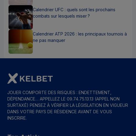
Calendrier UFC : quels sont les prochains
combats sur lesquels miser ?
Calendrier ATP 2026 : les principaux tournois à
ne pas manquer
JOUER COMPORTE DES RISQUES : ENDETTEMENT,
DÉPENDANCE… APPELLEZ LE 09.74.75.13.13 (APPEL NON
SURTAXÉ) PENSEZ À VÉRIFIER LA LÉGISLATION EN VIGUEUR
DANS VOTRE PAYS DE RÉSIDENCE AVANT DE VOUS
INSCRIRE.