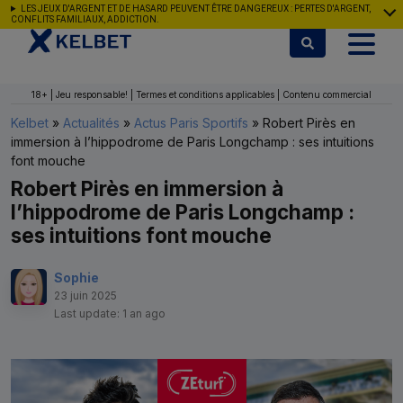
Aller au contenu
LES JEUX D'ARGENT ET DE HASARD PEUVENT ÊTRE DANGEREUX : PERTES D'ARGENT,
CONFLITS FAMILIAUX, ADDICTION.
18+ | Jeu responsable! | Termes et conditions applicables | Contenu commercial
Kelbet
»
Actualités
»
Actus Paris Sportifs
»
Robert Pirès en
immersion à l’hippodrome de Paris Longchamp : ses intuitions
font mouche
Robert Pirès en immersion à
l’hippodrome de Paris Longchamp :
ses intuitions font mouche
Sophie
23 juin 2025
Last update: 1 an ago