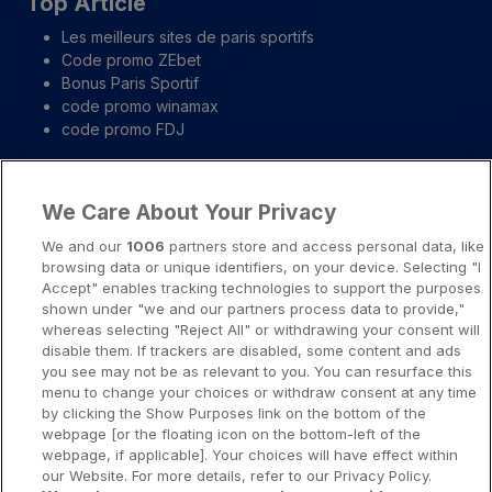
Top Article
Les meilleurs sites de paris sportifs
Code promo ZEbet
Bonus Paris Sportif
code promo winamax
code promo FDJ
Liens importants
We Care About Your Privacy
A propos
We and our
1006
partners store and access personal data, like
browsing data or unique identifiers, on your device. Selecting "I
Notice légale
Accept" enables tracking technologies to support the purposes
shown under "we and our partners process data to provide,"
Presse-Recrutement-Partenariat
whereas selecting "Reject All" or withdrawing your consent will
Politique de confidentialité
disable them. If trackers are disabled, some content and ads
you see may not be as relevant to you. You can resurface this
Politique de Cookies
menu to change your choices or withdraw consent at any time
by clicking the Show Purposes link on the bottom of the
Prévenir la dépendance aux jeux d’argent
webpage [or the floating icon on the bottom-left of the
Nos rédacteurs
webpage, if applicable]. Your choices will have effect within
our Website. For more details, refer to our Privacy Policy.