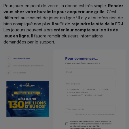
Pour jouer en point de vente, la donne est très simple.
Rendez-
vous chez votre buraliste pour acquérir une grille.
C’est
différent au moment de jouer en ligne ! Il n’y a toutefois rien de
bien compliqué non plus. Il suffit de
rejoindre le site de la FDJ
.
Les joueurs peuvent alors
créer leur compte sur le site de
jeux en ligne
. Il faudra remplir plusieurs informations
demandées par le support.