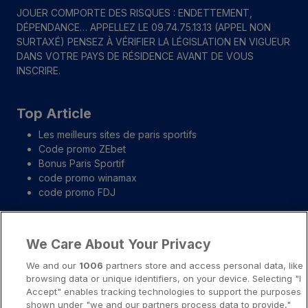
JOUER COMPORTE DES RISQUES : ENDETTEMENT,
DÉPENDANCE… APPELLEZ LE 09.74.75.13.13 (APPEL NON
SURTAXÉ) PENSEZ À VÉRIFIER LA LÉGISLATION EN VIGUEUR
DANS VOTRE PAYS DE RÉSIDENCE AVANT DE VOUS
INSCRIRE.
Top Article
Les meilleurs sites de paris sportifs
Code promo ZEbet
Bonus Paris Sportif
code promo winamax
code promo FDJ
Liens importants
We Care About Your Privacy
A propos
We and our
1006
partners store and access personal data, like
browsing data or unique identifiers, on your device. Selecting "I
Notice légale
Accept" enables tracking technologies to support the purposes
shown under "we and our partners process data to provide,"
Presse-Recrutement-Partenariat