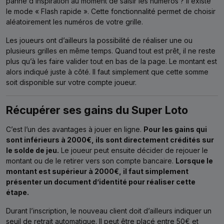
panne d’inspiration au moment de saisir les numéros ? Il existe
le mode « Flash rapide ». Cette fonctionnalité permet de choisir
aléatoirement les numéros de votre grille.
Les joueurs ont d’ailleurs la possibilité de réaliser une ou
plusieurs grilles en même temps. Quand tout est prêt, il ne reste
plus qu’à les faire valider tout en bas de la page. Le montant est
alors indiqué juste à côté. Il faut simplement que cette somme
soit disponible sur votre compte joueur.
Récupérer ses gains du Super Loto
C’est l’un des avantages à jouer en ligne.
Pour les gains qui
sont inférieurs à 2000€, ils sont directement crédités sur
le solde de jeu.
Le joueur peut ensuite décider de rejouer le
montant ou de le retirer vers son compte bancaire.
Lorsque le
montant est supérieur à 2000€, il faut simplement
présenter un document d’identité pour réaliser cette
étape.
Durant l’inscription, le nouveau client doit d’ailleurs indiquer un
seuil de retrait automatique. Il peut être placé entre 50€ et