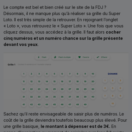
Le compte est bel et bien créé sur le site de la FDJ ?
Désormais, il ne manque plus qu’à réaliser sa grille du Super
Loto. Il est très simple de la retrouver. En rejoignant l’onglet
« Loto », vous retrouvez le « Super Loto ». Une fois que vous
cliquez dessus, vous accédez à la grille. Il faut alors
cocher
cinq numéros et un numéro chance sur la grille présente
devant vos yeux
.
Sachez qu’il reste envisageable de saisir plus de numéros. Le
coût de la grille deviendra toutefois beaucoup plus élevé. Pour
une grille basique,
le montant à dépenser est de 3€.
En