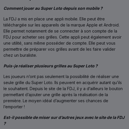
Comment jouer au Super Loto depuis son mobile ?
La FDJ a mis en place une appli mobile. Elle peut être
téléchargée sur les appareils de la marque Apple et Android.
Elle permet notamment de se connecter à son compte de la
FDJ pour acheter ses grilles. Cette appli peut également avoir
une utilité, sans même posséder de compte. Elle peut vous
permettre de préparer vos grilles avant de les faire valider
chez un buraliste.
Puis-je réaliser plusieurs grilles au Super Loto ?
Les joueurs n’ont pas seulement la possibilité de réaliser une
seule grille du Super Loto. Ils peuvent en acquérir autant qu’ils
le souhaitent. Depuis le site de la FDJ, il y a d’ailleurs le bouton
permettant d’ajouter une grille après la réalisation de la
première. Le moyen idéal d’augmenter ses chances de
l’emporter !
Est-il possible de miser sur d’autres jeux avec le site de la FDJ
?