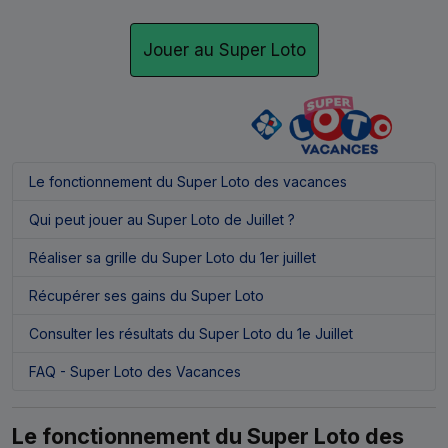
Jouer au Super Loto
Le fonctionnement du Super Loto des vacances
Qui peut jouer au Super Loto de Juillet ?
Réaliser sa grille du Super Loto du 1er juillet
Récupérer ses gains du Super Loto
Consulter les résultats du Super Loto du 1e Juillet
FAQ - Super Loto des Vacances
Le fonctionnement du Super Loto des