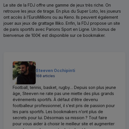
Le site de la FDJ offre une gamme de jeux très riche. On
retrouve les jeux de tirage. En plus du Super Loto, les joueurs
ont accès à l’EuroMillions ou au Keno. Ils peuvent également
jouer aux jeux de grattage Illiko. Enfin, la FDJ propose un site
de paris sportifs avec Parions Sport en Ligne. Un bonus de
bienvenue de 100€ est disponible sur ce bookmaker.
Steeven Occhipinti
168 articles
Football, tennis, basket, rugby… Depuis son plus jeune
âge, Steeven ne rate pas une miette des plus grands
événements sportifs. À défaut d’être devenu
footballeur professionnel, il s’est pris de passion pour
les paris sportifs. Les bookmakers n’ont plus de
secrets pour lui. Désormais sa mission ? Tout faire
pour vous aider à choisir le meilleur site et augmenter