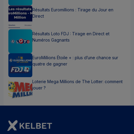
Résultats Euromillions : Tirage du Jour en
Direct
Résultats Loto FDJ : Tirage en Direct et
Numéros Gagnants
EuroMillions Étoile + : plus d’une chance sur
quatre de gagner
Loterie Mega Millions de The Lotter: comment
jouer ?