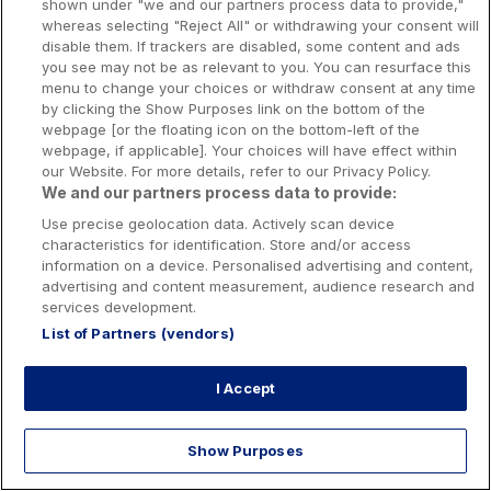
shown under "we and our partners process data to provide,"
Presse-Recrutement-Partenariat
whereas selecting "Reject All" or withdrawing your consent will
Politique de confidentialité
disable them. If trackers are disabled, some content and ads
you see may not be as relevant to you. You can resurface this
Politique de Cookies
menu to change your choices or withdraw consent at any time
by clicking the Show Purposes link on the bottom of the
Prévenir la dépendance aux jeux d’argent
webpage [or the floating icon on the bottom-left of the
Nos rédacteurs
webpage, if applicable]. Your choices will have effect within
our Website. For more details, refer to our Privacy Policy.
We and our partners process data to provide:
Use precise geolocation data. Actively scan device
characteristics for identification. Store and/or access
information on a device. Personalised advertising and content,
Les jeux d’argent et de hasard sont resérvés aux personnes majeures
advertising and content measurement, audience research and
services development.
List of Partners (vendors)
Interdiction volontaire de jeux: Toute personne peut demander à être
interdite de jeux. Cette demande est formée auprès de l’Autorité nationale
des jeux. Cette interdiction est applicable dans les casinos, dans les clubs
I Accept
de jeux, sur les sites de jeux et de paris en ligne exploités par les
opérateurs de jeux agréés en France, sur le site de jeux de loterie en ligne
exploité par La Française des jeux ainsi que sur les bornes de jeux
accessibles avec un compte joueur exploitées par les opérateurs titulaires
Show Purposes
de droits exclusifs, notamment La Française des jeux et le Pari mutuel
urbain. Cette interdiction est prononcée pour une durée qui ne peut être
inférieure à trois ans. Elle est renouvelable tacitement.