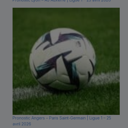
Pronostic Angers – Paris Saint-Germain | Ligue 1 – 25
avril 2026