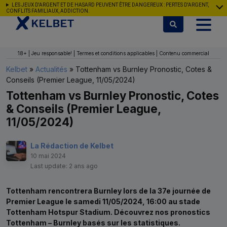
Aller au contenu
LES JEUX D'ARGENT ET DE HASARD PEUVENT ÊTRE DANGEREUX : PERTES D'ARGENT,
CONFLITS FAMILIAUX, ADDICTION.
18+ | Jeu responsable! | Termes et conditions applicables | Contenu commercial
Kelbet
»
Actualités
»
Tottenham vs Burnley Pronostic, Cotes &
Conseils (Premier League, 11/05/2024)
Tottenham vs Burnley Pronostic, Cotes
& Conseils (Premier League,
11/05/2024)
La Rédaction de Kelbet
10 mai 2024
Last update: 2 ans ago
Tottenham rencontrera Burnley lors de la 37e journée de
Premier League le samedi 11/05/2024, 16:00 au stade
Tottenham Hotspur Stadium. Découvrez nos pronostics
Tottenham – Burnley basés sur les statistiques.