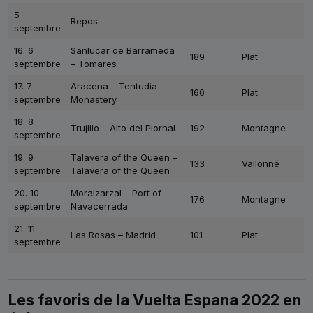
5
Repos
septembre
16. 6
Sanlucar de Barrameda
189
Plat
septembre
– Tomares
17. 7
Aracena – Tentudia
160
Plat
septembre
Monastery
18. 8
Trujillo – Alto del Piornal
192
Montagne
septembre
19. 9
Talavera of the Queen –
133
Vallonné
septembre
Talavera of the Queen
20. 10
Moralzarzal – Port of
176
Montagne
septembre
Navacerrada
21. 11
Las Rosas – Madrid
101
Plat
septembre
Les favoris de la Vuelta Espana 2022 en