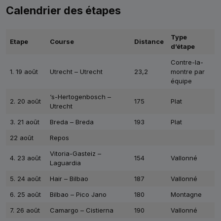
Calendrier des étapes
Type
Etape
Course
Distance
d’étape
Contre-la-
1. 19 août
Utrecht – Utrecht
23,2
montre par
équipe
‘s-Hertogenbosch –
2. 20 août
175
Plat
Utrecht
3. 21 août
Breda – Breda
193
Plat
22 août
Repos
Vitoria-Gasteiz –
4. 23 août
154
Vallonné
Laguardia
5. 24 août
Hair – Bilbao
187
Vallonné
6. 25 août
Bilbao – Pico Jano
180
Montagne
7. 26 août
Camargo – Cistierna
190
Vallonné