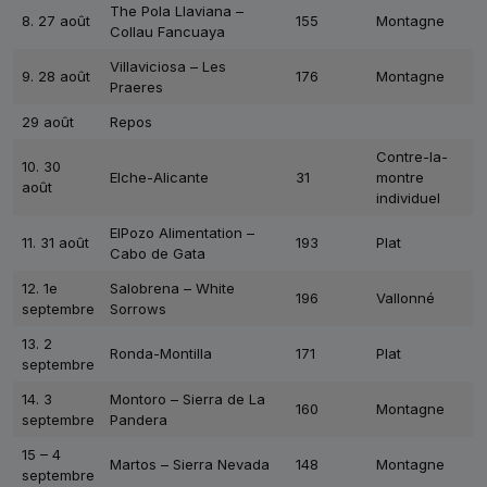
The Pola Llaviana –
8. 27 août
155
Montagne
Collau Fancuaya
Villaviciosa – Les
9. 28 août
176
Montagne
Praeres
29 août
Repos
Contre-la-
10. 30
Elche-Alicante
31
montre
août
individuel
ElPozo Alimentation –
11. 31 août
193
Plat
Cabo de Gata
12. 1e
Salobrena – White
196
Vallonné
septembre
Sorrows
13. 2
Ronda-Montilla
171
Plat
septembre
14. 3
Montoro – Sierra de La
160
Montagne
septembre
Pandera
15 – 4
Martos – Sierra Nevada
148
Montagne
septembre