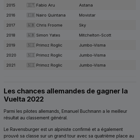
2015
🇮🇹 Fabio Aru
Astana
2016
🇨🇴 Nairo Quintana
Movistar
2017
🇬🇧 Chris Froome
Sky
2018
🇬🇧 Simon Yates
Mitchelton-Scott
2019
🇸🇮 Primoz Roglic
Jumbo-Visma
2020
🇸🇮 Primoz Roglic
Jumbo-Visma
2021
🇸🇮 Primoz Roglic
Jumbo-Visma
Les chances allemandes de gagner la
Vuelta 2022
Parmi les pilotes allemands, Emanuel Buchmann a le meilleur
résultat au classement général.
Le Ravensburger est un alpiniste confirmé et a également
prouvé sa classe sur un grand tour avec sa quatrième place au