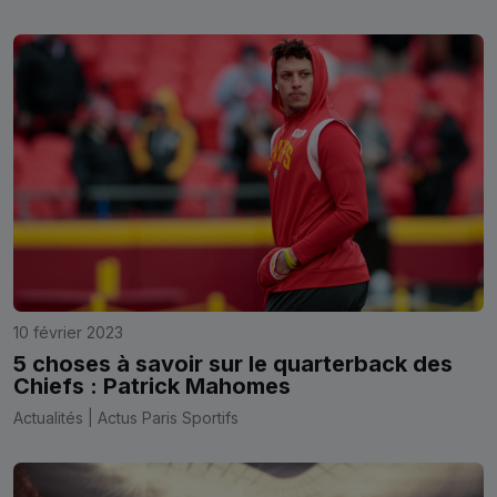
10 février 2023
5 choses à savoir sur le quarterback des
Chiefs : Patrick Mahomes
Actualités | Actus Paris Sportifs