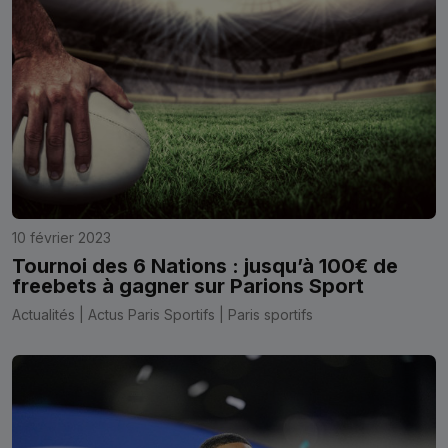
10 février 2023
Tournoi des 6 Nations : jusqu’à 100€ de
freebets à gagner sur Parions Sport
Actualités | Actus Paris Sportifs | Paris sportifs