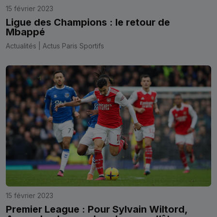
15 février 2023
Ligue des Champions : le retour de
Mbappé
Actualités | Actus Paris Sportifs
15 février 2023
Premier League : Pour Sylvain Wiltord,