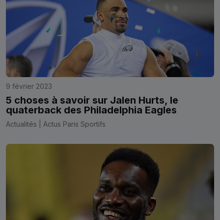
9 février 2023
5 choses à savoir sur Jalen Hurts, le
quaterback des Philadelphia Eagles
Actualités | Actus Paris Sportifs