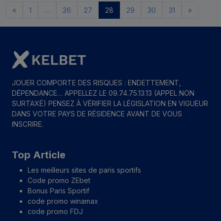
«
1
…
26
27
28
29
30
31
»
JOUER COMPORTE DES RISQUES : ENDETTEMENT,
DÉPENDANCE… APPELLEZ LE 09.74.75.13.13 (APPEL NON
SURTAXÉ) PENSEZ À VÉRIFIER LA LÉGISLATION EN VIGUEUR
DANS VOTRE PAYS DE RÉSIDENCE AVANT DE VOUS
INSCRIRE.
Top Article
Les meilleurs sites de paris sportifs
Code promo ZEbet
Bonus Paris Sportif
code promo winamax
code promo FDJ