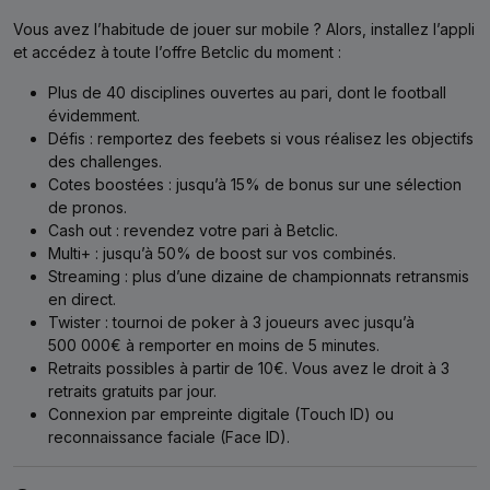
Vous avez l’habitude de jouer sur mobile ? Alors, installez l’appli
et accédez à toute l’offre Betclic du moment :
Plus de 40 disciplines ouvertes au pari, dont le football
évidemment.
Défis : remportez des feebets si vous réalisez les objectifs
des challenges.
Cotes boostées : jusqu’à 15% de bonus sur une sélection
de pronos.
Cash out : revendez votre pari à Betclic.
Multi+ : jusqu’à 50% de boost sur vos combinés.
Streaming : plus d’une dizaine de championnats retransmis
en direct.
Twister : tournoi de poker à 3 joueurs avec jusqu’à
500 000€ à remporter en moins de 5 minutes.
Retraits possibles à partir de 10€. Vous avez le droit à 3
retraits gratuits par jour.
Connexion par empreinte digitale (Touch ID) ou
reconnaissance faciale (Face ID).