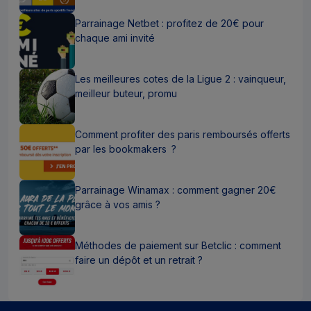
Parrainage Netbet : profitez de 20€ pour
chaque ami invité
Les meilleures cotes de la Ligue 2 : vainqueur,
meilleur buteur, promu
Comment profiter des paris remboursés offerts
par les bookmakers ?
Parrainage Winamax : comment gagner 20€
grâce à vos amis ?
Méthodes de paiement sur Betclic : comment
faire un dépôt et un retrait ?