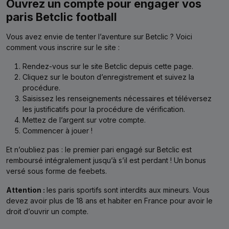
Ouvrez un compte pour engager vos
paris Betclic football
Vous avez envie de tenter l’aventure sur Betclic ? Voici
comment vous inscrire sur le site :
Rendez-vous sur le site Betclic depuis cette page.
Cliquez sur le bouton d’enregistrement et suivez la
procédure.
Saisissez les renseignements nécessaires et téléversez
les justificatifs pour la procédure de vérification.
Mettez de l’argent sur votre compte.
Commencer à jouer !
Et n’oubliez pas : le premier pari engagé sur Betclic est
remboursé intégralement jusqu’à s’il est perdant ! Un bonus
versé sous forme de feebets.
Attention :
les paris sportifs sont interdits aux mineurs. Vous
devez avoir plus de 18 ans et habiter en France pour avoir le
droit d’ouvrir un compte.