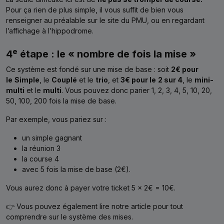
Pour ça rien de plus simple, il vous suffit de bien vous
renseigner au préalable sur le site du PMU, ou en regardant
l’affichage à l’hippodrome.
e
4
étape : le « nombre de fois la mise »
Ce système est fondé sur une mise de base : soit
2€ pour
le
Simple
, le
Couplé
et le
trio
, et
3€ pour le
2 sur 4
, le
mini-
multi
et le
multi
. Vous pouvez donc parier 1, 2, 3, 4, 5, 10, 20,
50, 100, 200 fois la mise de base.
Par exemple, vous pariez sur :
un simple gagnant
la réunion 3
la course 4
avec 5 fois la mise de base (2€).
Vous aurez donc à payer votre ticket 5 x 2€ = 10€.
👉 Vous pouvez également lire notre article pour tout
comprendre sur le système des mises.