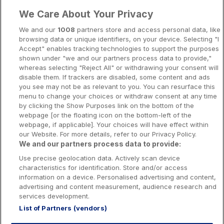
Liens importants
We Care About Your Privacy
A propos
We and our
1008
partners store and access personal data, like
browsing data or unique identifiers, on your device. Selecting "I
Notice légale
Accept" enables tracking technologies to support the purposes
shown under "we and our partners process data to provide,"
Presse-Recrutement-Partenariat
whereas selecting "Reject All" or withdrawing your consent will
Politique de confidentialité
disable them. If trackers are disabled, some content and ads
you see may not be as relevant to you. You can resurface this
Politique de Cookies
menu to change your choices or withdraw consent at any time
by clicking the Show Purposes link on the bottom of the
Prévenir la dépendance aux jeux d’argent
webpage [or the floating icon on the bottom-left of the
Nos rédacteurs
webpage, if applicable]. Your choices will have effect within
our Website. For more details, refer to our Privacy Policy.
We and our partners process data to provide:
Use precise geolocation data. Actively scan device
characteristics for identification. Store and/or access
information on a device. Personalised advertising and content,
Les jeux d’argent et de hasard sont resérvés aux personnes majeures
advertising and content measurement, audience research and
services development.
List of Partners (vendors)
Interdiction volontaire de jeux: Toute personne peut demander à être
interdite de jeux. Cette demande est formée auprès de l’Autorité nationale