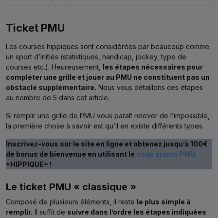
Ticket PMU
Les courses hippiques sont considérées par beaucoup comme
un sport d’initiés (statistiques, handicap, jockey, type de
courses etc.). Heureusement,
les étapes nécessaires pour
compléter une grille et jouer au PMU ne constituent pas un
obstacle supplémentaire.
Nous vous détaillons ces étapes
au nombre de 5 dans cet article.
Si remplir une grille de PMU vous paraît relever de l’impossible,
la première chose à savoir est qu’il en existe différents types.
Inscrivez-vous sur le site en ligne et obtenez jusqu’à 100€
de bonus de bienvenue en utilisant le
code promo PMU
*HIPPIQUE* !
Le ticket PMU « classique »
Composé de plusieurs éléments, il reste
le plus simple à
remplir.
Il suffit de
suivre dans l’ordre les étapes indiquées