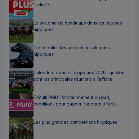
tirelire ?
Le système de handicaps dans les courses
hippiques
Turf mobile : les applications de paris
hippiques
Calendrier courses hippiques 2026 : quelles
sont les principales réunions à l’affiche
E-Multi PMU : fonctionnement du pari,
conditions pour gagner, rapports offerts…
Les plus grandes compétitions hippiques