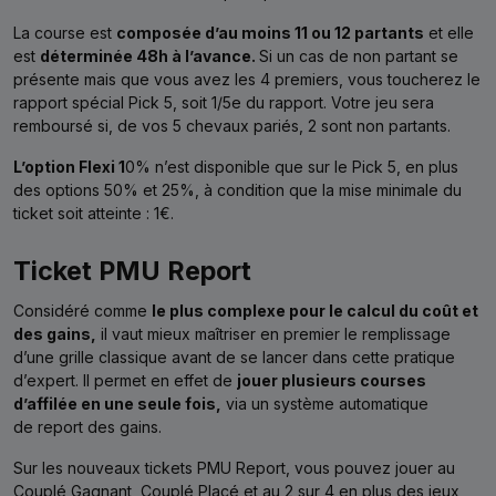
La course est
composée d’au moins 11 ou 12 partants
et elle
est
déterminée 48h à l’avance.
Si un cas de non partant se
présente mais que vous avez les 4 premiers, vous toucherez le
rapport spécial Pick 5, soit 1/5e du rapport. Votre jeu sera
remboursé si, de vos 5 chevaux pariés, 2 sont non partants.
L’option Flexi 1
0% n’est disponible que sur le Pick 5, en plus
des options 50% et 25%, à condition que la mise minimale du
ticket soit atteinte : 1€.
Ticket PMU Report
Considéré comme
le plus complexe pour le calcul du coût et
des gains,
il vaut mieux maîtriser en premier le remplissage
d’une grille classique avant de se lancer dans cette pratique
d’expert. Il permet en effet de
jouer plusieurs courses
d’affilée en une seule fois,
via un système automatique
de report des gains.
Sur les nouveaux tickets PMU Report, vous pouvez jouer au
Couplé Gagnant, Couplé Placé et au 2 sur 4 en plus des jeux