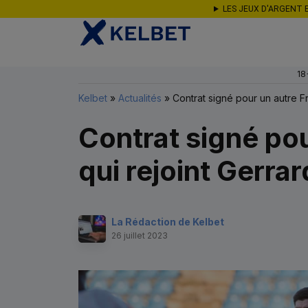
Aller au contenu
LES JEUX D'ARGENT 
18
Kelbet
»
Actualités
»
Contrat signé pour un autre F
Contrat signé pou
qui rejoint Gerra
La Rédaction de Kelbet
26 juillet 2023