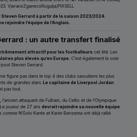
t 2023. VjeranxZganecxRogulja/PIXSELL
r Steven Gerrard à partir de la saison 2023/2024.
rejoindre l’équipe de l’Anglais.
errard : un autre transfert finalisé
xtrêmement attractif pour les footballeurs
cet été. Les
laires plus élevés qu’en Europe.
C’est également la voie
erpool Steven Gerrard.
ne figure pas dans le top 4 des clubs saoudiens les plus
rts de grandes stars.
Le capitaine de Liverpool Jordan
t pas tout.
,
l’ancien attaquant de Fulham, du Celtic et de l’Olympique
Le joueur de 27 ans
devrait rejoindre sa nouvelle équipe
is comme N’Golo Kante et Karim Benzema ont déjà rallié