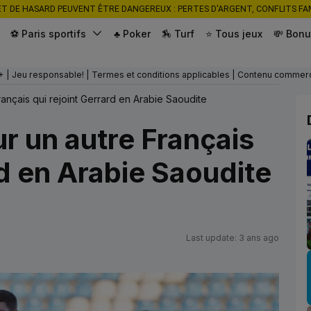
ET DE HASARD PEUVENT ÊTRE DANGEREUX : PERTES D'ARGENT, CONFLITS FAM
⚽ Paris sportifs
♣ Poker
🏇 Turf
⭐ Tous jeux
💸 Bonu
+ | Jeu responsable! | Termes et conditions applicables | Contenu commerc
rançais qui rejoint Gerrard en Arabie Saoudite
r un autre Français
rd en Arabie Saoudite
Last update: 3 ans ago