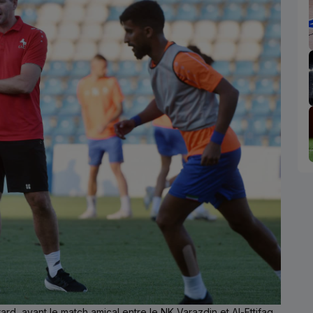
ard, avant le match amical entre le NK Varazdin et Al-Ettifaq