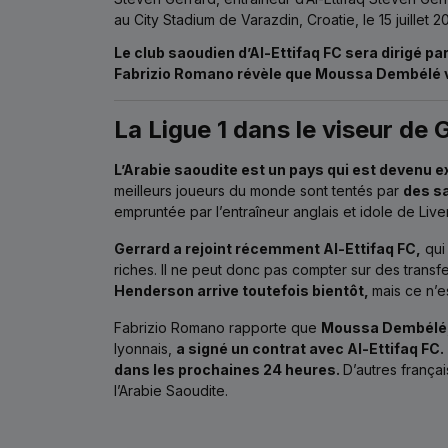
au City Stadium de Varazdin, Croatie, le 15 juille
Le club saoudien d’Al-Ettifaq FC sera dirigé pa
Fabrizio Romano révèle que Moussa Dembélé va 
La Ligue 1 dans le viseur de G
L’Arabie saoudite est un pays qui est devenu e
meilleurs joueurs du monde sont tentés par
des sa
empruntée par l’entraîneur anglais et idole de Liv
Gerrard a rejoint récemment Al-Ettifaq FC,
qui 
riches. Il ne peut donc pas compter sur des transfe
Henderson arrive toutefois bientôt,
mais ce n’es
Fabrizio Romano rapporte que
Moussa Dembélé
lyonnais,
a signé un contrat avec Al-Ettifaq FC.
dans les prochaines 24 heures.
D’autres frança
l’Arabie Saoudite.