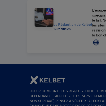
L'équipe
spéciali
le turf. 
La Rédaction de Kelbet
les sites
1232 articles
réalision
le bon c
JOUER COMPORTE DES RISQUES : ENDETTEME
DÉPENDANCE… APPELLEZ LE 09.74.75.13.13 (APP
NON SURTAXÉ) PENSEZ À VÉRIFIER LA LÉGISLA
EN VIGUEUR DANS VOTRE PAYS DE RÉSIDENCE