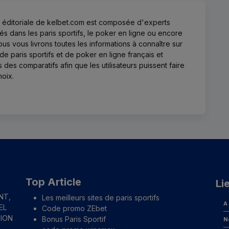
 éditoriale de kelbet.com est composée d'experts
sés dans les paris sportifs, le poker en ligne ou encore
Nous vous livrons toutes les informations à connaître sur
 de paris sportifs et de poker en ligne français et
s des comparatifs afin que les utilisateurs puissent faire
hoix.
Top Article
Li
NT,
Les meilleurs sites de paris sportifs
A
EL
Code promo ZEbet
TION
Bonus Paris Sportif
N