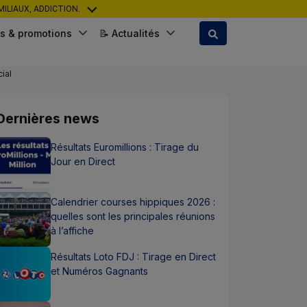
ILIAUX, ADDICTION.
s & promotions
📝 Actualités
ial
Dernières news
Résultats Euromillions : Tirage du
Jour en Direct
Calendrier courses hippiques 2026 :
quelles sont les principales réunions
à l’affiche
Résultats Loto FDJ : Tirage en Direct
et Numéros Gagnants