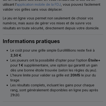
utilisant l’
application mobile de la FDJ
, vous pouvez facilement
valider vos grilles sans vous déplacer.
Le jeu en ligne vous permet non seulement de choisir vos
numéros, mais aussi de gérer vos mises et de suivre vos
résultats en toute sécurité, directement depuis votre domicile.
Informations pratiques
Le coût pour une grille simple EuroMillions reste fixé à
2,50 €
.
Les joueurs ont la possibilité d’opter pour l’option
Étoile+
pour
1 €
supplémentaire, une option qui garantit un gain
dès une bonne étoile trouvée (selon les règles du jeu).
L’heure limite pour valider sa grille est
20h15
le jour du
tirage.
Les résultats complets, incluant les gains pour chaque
rang, sont généralement disponibles en ligne peu après
21h30.