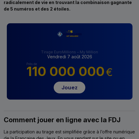
radicalement de vie en trouvant la combinaison gagnante
de 5 numéros et des 2 étoiles.
Tirage EuroMillions – My Million
Vendredi 7 août 2026
Près de
110 000 000
€
Jouez
Comment jouer en ligne avec la FDJ
La participation au tirage est simplifiée grâce à l’offre numérique
de la Française des Jeux. En vous rendant sur le site ou en