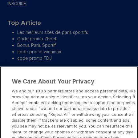
INSCRIRE.
Top Article
Les meilleurs sites de paris sportifs
Code promo ZEbet
Bonus Paris Sportif
code promo winamax
code promo FDJ
Liens importants
We Care About Your Privacy
A propos
We and our
1006
partners store and access personal data, like
browsing data or unique identifiers, on your device. Selecting "I
Notice légale
Accept" enables tracking technologies to support the purposes
shown under "we and our partners process data to provide,"
Presse-Recrutement-Partenariat
whereas selecting "Reject All" or withdrawing your consent will
Politique de confidentialité
disable them. If trackers are disabled, some content and ads
you see may not be as relevant to you. You can resurface this
Politique de Cookies
menu to change your choices or withdraw consent at any time
by clicking the Show Purposes link on the bottom of the
Prévenir la dépendance aux jeux d’argent