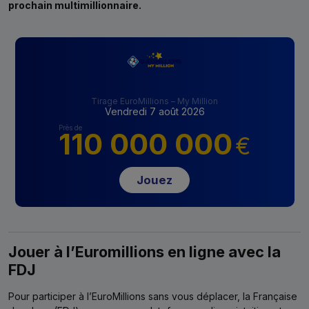
prochain multimillionnaire.
Tirage EuroMillions – My Million
Vendredi 7 août 2026
Près de
110 000 000
€
Jouez
Jouer à l’Euromillions en ligne avec la
FDJ
Pour participer à l’EuroMillions sans vous déplacer, la Française