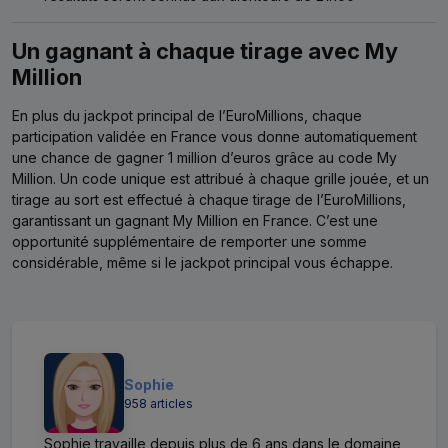
Un gagnant à chaque tirage avec My
Million
En plus du jackpot principal de l’EuroMillions, chaque
participation validée en France vous donne automatiquement
une chance de gagner 1 million d’euros grâce au code My
Million. Un code unique est attribué à chaque grille jouée, et un
tirage au sort est effectué à chaque tirage de l’EuroMillions,
garantissant un gagnant My Million en France. C’est une
opportunité supplémentaire de remporter une somme
considérable, même si le jackpot principal vous échappe.
Sophie
958 articles
Sophie travaille depuis plus de 6 ans dans le domaine