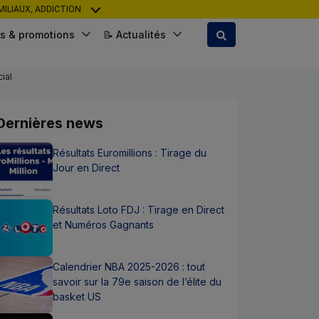
ILIAUX, ADDICTION.
s & promotions
📝 Actualités
ial
Dernières news
Résultats Euromillions : Tirage du
Jour en Direct
Résultats Loto FDJ : Tirage en Direct
et Numéros Gagnants
Calendrier NBA 2025-2026 : tout
savoir sur la 79e saison de l’élite du
basket US