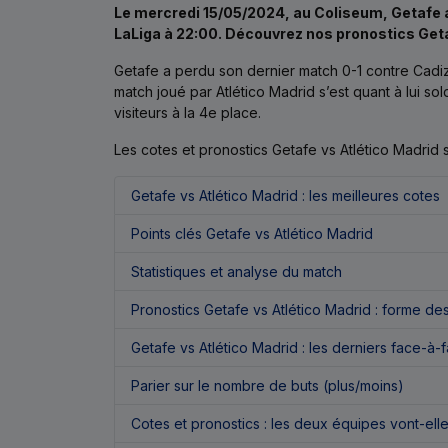
Le mercredi 15/05/2024, au Coliseum, Getafe ac
LaLiga à 22:00. Découvrez nos pronostics Getaf
Getafe a perdu son dernier match 0-1 contre Cadiz
match joué par Atlético Madrid s’est quant à lui sol
visiteurs à la 4e place.
Les cotes et pronostics Getafe vs Atlético Madrid s
Getafe vs Atlético Madrid : les meilleures cotes
Points clés Getafe vs Atlético Madrid
Statistiques et analyse du match
Pronostics Getafe vs Atlético Madrid : forme d
Getafe vs Atlético Madrid : les derniers face-à-
Parier sur le nombre de buts (plus/moins)
Cotes et pronostics : les deux équipes vont-ell