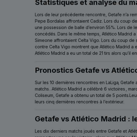
Statistiques et analyse du m
Lors de leur précédente rencontre, Getafe n’a r
Pepe Bordalas affrontaient Cadiz. Lors du coup de si
une possession de balle d’environ 55%. Lors de leur
concédés. Dans le même temps, Atlético Madrid a
Simeone affrontaient Celta Vigo. Lors du coup de sif
contre Celta Vigo montrent que Atlético Madrid a e
Atlético Madrid a eu un total de 21 tirs alors qu’il 
Pronostics Getafe vs Atléti
Sur les 10 dernières rencontres en LaLiga
, Getafe 
matchs
. Atlético Madrid a célébré 6 victoires
, mar
Coliseum, Getafe a obtenu un total de 5 points.Leu
leurs cinq dernières rencontres à l’extérieur.
Getafe vs Atlético Madrid : 
Les dix derniers matchs joués entre Getafe et Atl