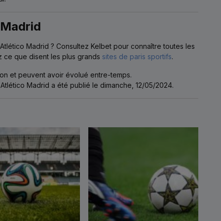
o Madrid
Atlético Madrid ? Consultez Kelbet pour connaître toutes les
z ce que disent les plus grands
sites de paris sportifs
.
tion et peuvent avoir évolué entre-temps.
Atlético Madrid a été publié le dimanche, 12/05/2024.