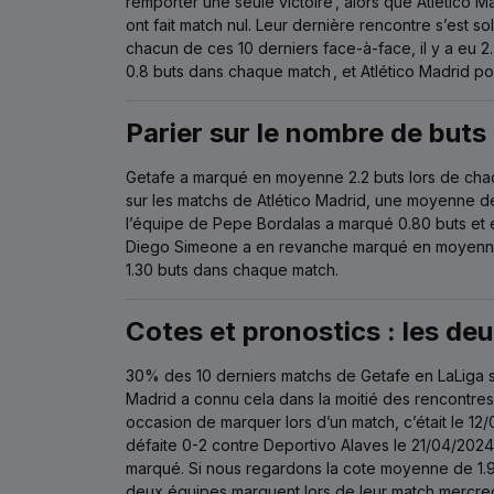
remporter une seule victoire
, alors que Atlético M
ont fait match nul.
Leur dernière rencontre s’est sol
chacun de ces 10 derniers face-à-face, il y a eu
0.8 buts dans chaque match
, et Atlético Madrid 
Parier sur le nombre de buts
Getafe a marqué en moyenne 2.2 buts lors de cha
sur les matchs de Atlético Madrid, une moyenne de
l’équipe de Pepe Bordalas a marqué 0.80 buts et 
Diego Simeone a en revanche marqué en moyenne
1.30 buts dans chaque match.
Cotes et pronostics : les de
30% des 10 derniers matchs de Getafe en LaLiga s
Madrid a connu cela dans la moitié des rencontres
occasion de marquer lors d’un match, c’était le 12
défaite 0-2 contre Deportivo Alaves le 21/04/2024 
marqué. Si nous regardons la cote moyenne de 1.9
deux équipes marquent lors de leur match mercred