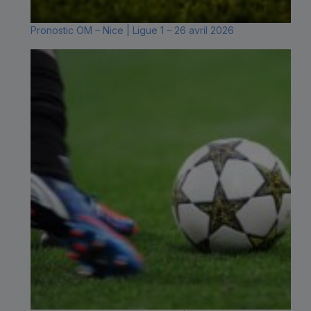
Pronostic OM – Nice | Ligue 1 – 26 avril 2026