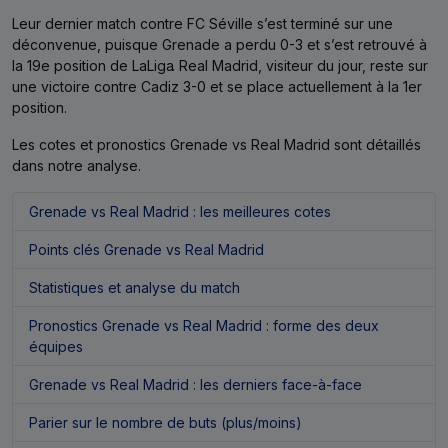
Leur dernier match contre FC Séville s’est terminé sur une
déconvenue, puisque Grenade a perdu 0-3 et s’est retrouvé à
la 19e position de LaLiga
. Real Madrid, visiteur du jour, reste sur
une victoire contre Cadiz 3-0 et se place actuellement à la 1er
position.
Les cotes et pronostics Grenade vs Real Madrid sont détaillés
dans notre analyse.
Grenade vs Real Madrid : les meilleures cotes
Points clés Grenade vs Real Madrid
Statistiques et analyse du match
Pronostics Grenade vs Real Madrid : forme des deux
équipes
Grenade vs Real Madrid : les derniers face-à-face
Parier sur le nombre de buts (plus/moins)