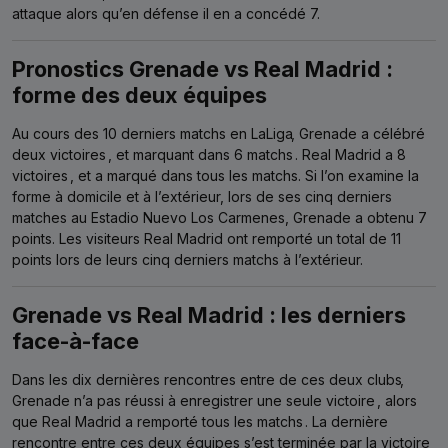
attaque alors qu’en défense il en a concédé 7.
Pronostics Grenade vs Real Madrid :
forme des deux équipes
Au cours des 10 derniers matchs en LaLiga
, Grenade a célébré
deux victoires
, et marquant dans 6 matchs
. Real Madrid a 8
victoires
, et a marqué dans tous les matchs.
Si l’on examine la
forme à domicile et à l’extérieur, lors de ses cinq derniers
matches au Estadio Nuevo Los Carmenes, Grenade a obtenu 7
points. Les visiteurs Real Madrid ont remporté un total de 11
points lors de leurs cinq derniers matchs à l’extérieur.
Grenade vs Real Madrid : les derniers
face-à-face
Dans les dix dernières rencontres entre de ces deux clubs
,
Grenade n’a pas réussi à enregistrer une seule victoire
, alors
que Real Madrid a remporté tous les matchs
.
La dernière
rencontre entre ces deux équipes s’est terminée par la victoire