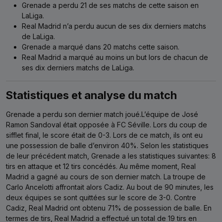
Grenade a perdu 21 de ses matchs de cette saison en
LaLiga.
Real Madrid n’a perdu aucun de ses dix derniers matchs
de LaLiga.
Grenade a marqué dans 20 matchs cette saison.
Real Madrid a marqué au moins un but lors de chacun de
ses dix derniers matchs de LaLiga.
Statistiques et analyse du match
Grenade a perdu son dernier match joué.L’équipe de José
Ramon Sandoval était opposée à FC Séville. Lors du coup de
sifflet final, le score était de 0-3. Lors de ce match, ils ont eu
une possession de balle d’environ 40%. Selon les statistiques
de leur précédent match, Grenade a les statistiques suivantes: 8
tirs en attaque et 12 tirs concédés. Au même moment, Real
Madrid a gagné au cours de son dernier match. La troupe de
Carlo Ancelotti affrontait alors Cadiz. Au bout de 90 minutes, les
deux équipes se sont quittées sur le score de 3-0. Contre
Cadiz, Real Madrid ont obtenu 71% de possession de balle. En
termes de tirs, Real Madrid a effectué un total de 19 tirs en