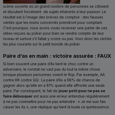
scène ouverte où un grand nombre de personnes se côtoient
et discutent forcément de sujets inhérents à leur passion. Le
résultat est à l’image des brèves de comptoir : des fausses
vérités que les moins concernés prendront pour comptant.
C’est pourquoi, nous avons voulu recenser une partie de ces
idées reçues au poker pour bien se rendre compte de leur
niveau et surtout s’il fallait y croire ou pas. Voici donc les clichés
les plus courants sur le petit monde du poker.
Paire d’as en main : victoire assurée : FAUX
Si bien souvent une paire d’As tient le choc contre un
adversaire, le constat ne vaut pas du tout la même chose
lorsque plusieurs personnes voient le flop. Par exemple, AA
contre KK contre QQ : La paire d’As a 68% de chance de
gagner alors qu’elle en a 81% quand elle affronte une seule
paire. Par conséquent, le fait de
jouer petit pour ne pas se
faire débusquer
est aussi une erreur entendue régulièrement
à ne pas commettre pour ne pas entendre : « Je me suis fais
casser les As », une réplique qui tient là toute sa quintessence.