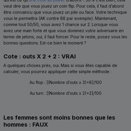
veut dire que vous jouez un coin flip. Pour cela, il faut d’abord
être convaincu que vous jouez un pile ou face. Votre technique
vous le permettra (AK contre 88 par exemple). Maintenant,
comme tout 50/50, vous avez 1 chance sur 2. Lorsque vous
avez une main forte et que vous dominez votre adversaire en
terme de jetons, oui, il faut foncer. Pour le reste, posez vous les
bonnes questions. Est-ce bien le moment ?
Cote : outs X 2 + 2 : VRAI
A quelques choses près, oui. Mais si vous êtes capable de
calculer, vous pourrez appliquer cette simple méthode :
Au flop : [(Nombre d’outs x 3)+8]/100
Au turn : [(Nombre d’outs x 2)+2]/100
Les femmes sont moins bonnes que les
hommes : FAUX