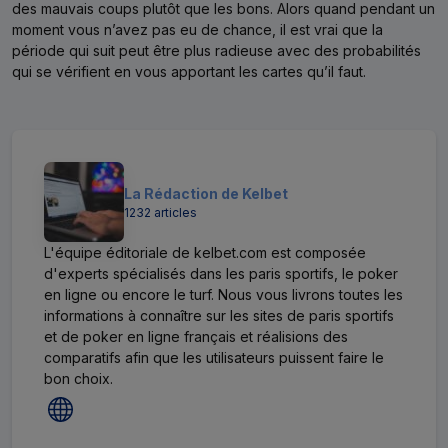
des mauvais coups plutôt que les bons. Alors quand pendant un
moment vous n’avez pas eu de chance, il est vrai que la
période qui suit peut être plus radieuse avec des probabilités
qui se vérifient en vous apportant les cartes qu’il faut.
La Rédaction de Kelbet
1232 articles
L'équipe éditoriale de kelbet.com est composée
d'experts spécialisés dans les paris sportifs, le poker
en ligne ou encore le turf. Nous vous livrons toutes les
informations à connaître sur les sites de paris sportifs
et de poker en ligne français et réalisions des
comparatifs afin que les utilisateurs puissent faire le
bon choix.