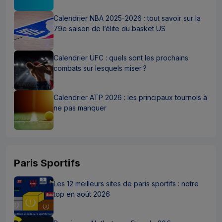
Calendrier NBA 2025-2026 : tout savoir sur la
79e saison de l’élite du basket US
Calendrier UFC : quels sont les prochains
combats sur lesquels miser ?
Calendrier ATP 2026 : les principaux tournois à
ne pas manquer
Paris Sportifs
Les 12 meilleurs sites de paris sportifs : notre
top en août 2026