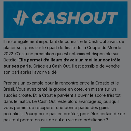
Il reste également important de connaître le Cash Out avant de
placer ses paris sur le quart de finale de la Coupe du Monde
2022. C’est une promotion qui est notamment disponible sur
Betclic.
Elle permet d’ailleurs d’avoir un meilleur contrôle
sur ses paris.
Grâce au Cash Out, il est possible de vendre
son pari après l’avoir validé.
Prenons un exemple pour la rencontre entre la Croatie et le
Brésil. Vous avez tenté la grosse en cote, en misant sur un
succès croate. Et la Croatie parvient à ouvrir le score très tôt
dans le match. Le Cash Out reste alors avantageux, puisqu’il
vous permet de récupérer une bonne partie des gains
potentiels. Pourquoi ne pas en profiter, pour être certain de ne
pas tout perdre en cas de nul ou victoire brésilienne ?