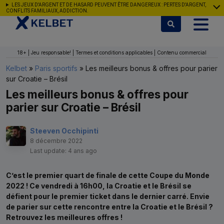
Aller au contenu
LES JEUX D'ARGENT ET DE HASARD PEUVENT ÊTRE DANGEREUX : PERTES D'ARGENT,
CONFLITS FAMILIAUX, ADDICTION.
18+ | Jeu responsable! | Termes et conditions applicables | Contenu commercial
Kelbet
»
Paris sportifs
»
Les meilleurs bonus & offres pour parier
sur Croatie – Brésil
Les meilleurs bonus & offres pour
parier sur Croatie – Brésil
Steeven Occhipinti
8 décembre 2022
Last update: 4 ans ago
C’est le premier quart de finale de cette Coupe du Monde
2022 ! Ce vendredi à 16h00, la Croatie et le Brésil se
défient pour le premier ticket dans le dernier carré. Envie
de parier sur cette rencontre entre la Croatie et le Brésil ?
Retrouvez les meilleures offres !