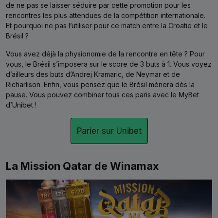
de ne pas se laisser séduire par cette promotion pour les
rencontres les plus attendues de la compétition internationale.
Et pourquoi ne pas l’utiliser pour ce match entre la Croatie et le
Brésil ?
Vous avez déjà la physionomie de la rencontre en tête ? Pour
vous, le Brésil s’imposera sur le score de 3 buts à 1. Vous voyez
d’ailleurs des buts d’Andrej Kramaric, de Neymar et de
Richarlison. Enfin, vous pensez que le Brésil mènera dès la
pause. Vous pouvez combiner tous ces paris avec le MyBet
d’Unibet !
Parier sur Unibet
La Mission Qatar de Winamax