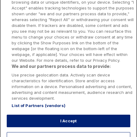
browsing data or unique identifiers, on your device. Selecting "I
Notice légale
Accept" enables tracking technologies to support the purposes
shown under "we and our partners process data to provide,"
Presse-Recrutement-Partenariat
whereas selecting "Reject All" or withdrawing your consent will
Politique de confidentialité
disable them. If trackers are disabled, some content and ads
you see may not be as relevant to you. You can resurface this
Politique de Cookies
menu to change your choices or withdraw consent at any time
by clicking the Show Purposes link on the bottom of the
Prévenir la dépendance aux jeux d’argent
webpage [or the floating icon on the bottom-left of the
Nos rédacteurs
webpage, if applicable]. Your choices will have effect within
our Website. For more details, refer to our Privacy Policy.
We and our partners process data to provide:
Use precise geolocation data. Actively scan device
characteristics for identification. Store and/or access
information on a device. Personalised advertising and content,
Les jeux d’argent et de hasard sont resérvés aux personnes majeures
advertising and content measurement, audience research and
services development.
List of Partners (vendors)
Interdiction volontaire de jeux: Toute personne peut demander à être
interdite de jeux. Cette demande est formée auprès de l’Autorité nationale
des jeux. Cette interdiction est applicable dans les casinos, dans les clubs
I Accept
de jeux, sur les sites de jeux et de paris en ligne exploités par les
opérateurs de jeux agréés en France, sur le site de jeux de loterie en ligne
exploité par La Française des jeux ainsi que sur les bornes de jeux
accessibles avec un compte joueur exploitées par les opérateurs titulaires