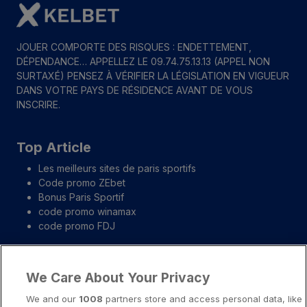
JOUER COMPORTE DES RISQUES : ENDETTEMENT,
DÉPENDANCE… APPELLEZ LE 09.74.75.13.13 (APPEL NON
SURTAXÉ) PENSEZ À VÉRIFIER LA LÉGISLATION EN VIGUEUR
DANS VOTRE PAYS DE RÉSIDENCE AVANT DE VOUS
INSCRIRE.
Top Article
Les meilleurs sites de paris sportifs
Code promo ZEbet
Bonus Paris Sportif
code promo winamax
code promo FDJ
Liens importants
We Care About Your Privacy
A propos
We and our
1008
partners store and access personal data, like