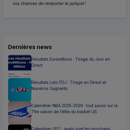
vos chances de remporter le jackpot !
Dernières news
Résultats Euromillions : Tirage du Jour en
Direct
Résultats Loto FDJ : Tirage en Direct et
Numéros Gagnants
Calendrier NBA 2025-2026 : tout savoir sur la
79e saison de l’élite du basket US
Calendrier UFC : quels sont les prochains