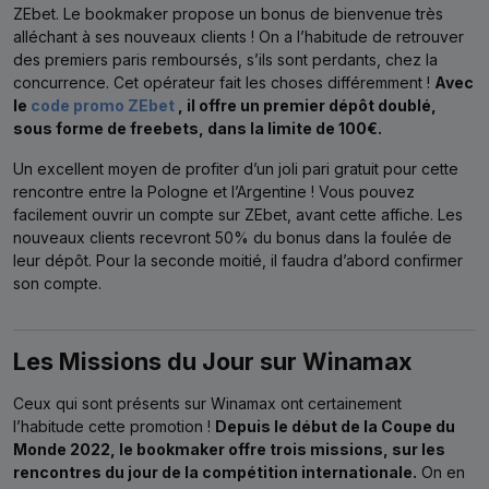
ZEbet. Le bookmaker propose un bonus de bienvenue très
alléchant à ses nouveaux clients ! On a l’habitude de retrouver
des premiers paris remboursés, s’ils sont perdants, chez la
concurrence. Cet opérateur fait les choses différemment !
Avec
le
code promo ZEbet
, il offre un premier dépôt doublé,
sous forme de freebets, dans la limite de 100€.
Un excellent moyen de profiter d’un joli pari gratuit pour cette
rencontre entre la Pologne et l’Argentine ! Vous pouvez
facilement ouvrir un compte sur ZEbet, avant cette affiche. Les
nouveaux clients recevront 50% du bonus dans la foulée de
leur dépôt. Pour la seconde moitié, il faudra d’abord confirmer
son compte.
Les Missions du Jour sur Winamax
Ceux qui sont présents sur Winamax ont certainement
l’habitude cette promotion !
Depuis le début de la Coupe du
Monde 2022, le bookmaker offre trois missions, sur les
rencontres du jour de la compétition internationale.
On en