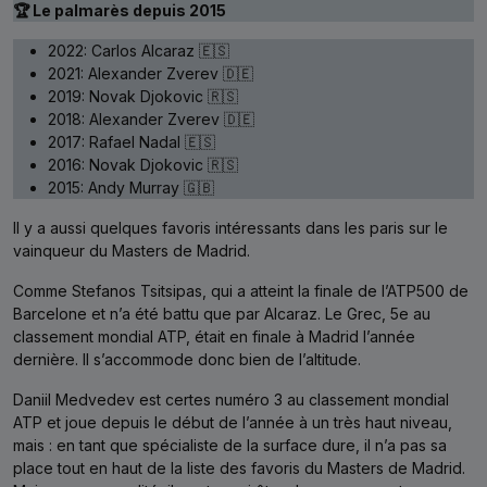
🏆 Le palmarès depuis 2015
2022: Carlos Alcaraz 🇪🇸
2021: Alexander Zverev 🇩🇪
2019: Novak Djokovic 🇷🇸
2018: Alexander Zverev 🇩🇪
2017: Rafael Nadal 🇪🇸
2016: Novak Djokovic 🇷🇸
2015: Andy Murray 🇬🇧
Il y a aussi quelques favoris intéressants dans les paris sur le
vainqueur du Masters de Madrid.
Comme Stefanos Tsitsipas, qui a atteint la finale de l’ATP500 de
Barcelone et n’a été battu que par Alcaraz. Le Grec, 5e au
classement mondial ATP, était en finale à Madrid l’année
dernière. Il s’accommode donc bien de l’altitude.
Daniil Medvedev est certes numéro 3 au classement mondial
ATP et joue depuis le début de l’année à un très haut niveau,
mais : en tant que spécialiste de la surface dure, il n’a pas sa
place tout en haut de la liste des favoris du Masters de Madrid.