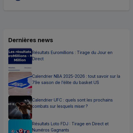
Dernières news
Résultats Euromillions : Tirage du Jour en
Direct
Calendrier NBA 2025-2026 : tout savoir sur la
79e saison de l’élite du basket US
Calendrier UFC : quels sont les prochains
combats sur lesquels miser ?
Résultats Loto FDJ : Tirage en Direct et
Numéros Gagnants