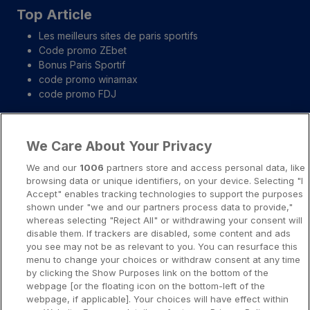
Top Article
Les meilleurs sites de paris sportifs
Code promo ZEbet
Bonus Paris Sportif
code promo winamax
code promo FDJ
Liens importants
We Care About Your Privacy
A propos
We and our
1006
partners store and access personal data, like
browsing data or unique identifiers, on your device. Selecting "I
Notice légale
Accept" enables tracking technologies to support the purposes
shown under "we and our partners process data to provide,"
Presse-Recrutement-Partenariat
whereas selecting "Reject All" or withdrawing your consent will
Politique de confidentialité
disable them. If trackers are disabled, some content and ads
you see may not be as relevant to you. You can resurface this
Politique de Cookies
menu to change your choices or withdraw consent at any time
by clicking the Show Purposes link on the bottom of the
Prévenir la dépendance aux jeux d’argent
webpage [or the floating icon on the bottom-left of the
Nos rédacteurs
webpage, if applicable]. Your choices will have effect within