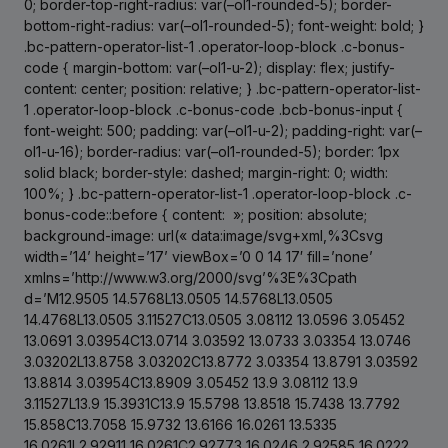
0; border-top-right-radius: var(–ol1-rounded-5); border-
bottom-right-radius: var(–ol1-rounded-5); font-weight: bold; }
.bc-pattern-operator-list-1 .operator-loop-block .c-bonus-
code { margin-bottom: var(–ol1-u-2); display: flex; justify-
content: center; position: relative; } .bc-pattern-operator-list-
1 .operator-loop-block .c-bonus-code .bcb-bonus-input {
font-weight: 500; padding: var(–ol1-u-2); padding-right: var(–
ol1-u-16); border-radius: var(–ol1-rounded-5); border: 1px
solid black; border-style: dashed; margin-right: 0; width:
100%; } .bc-pattern-operator-list-1 .operator-loop-block .c-
bonus-code::before { content: »; position: absolute;
background-image: url(« data:image/svg+xml,%3Csvg
width=’14’ height=’17’ viewBox=’0 0 14 17′ fill=’none’
xmlns=’http://www.w3.org/2000/svg’%3E%3Cpath
d=’M12.9505 14.5768L13.0505 14.5768L13.0505
14.4768L13.0505 3.11527C13.0505 3.08112 13.0596 3.05452
13.0691 3.03954C13.0714 3.03592 13.0733 3.03354 13.0746
3.03202L13.8758 3.03202C13.8772 3.03354 13.8791 3.03592
13.8814 3.03954C13.8909 3.05452 13.9 3.08112 13.9
3.11527L13.9 15.3931C13.9 15.5798 13.8518 15.7438 13.7792
15.858C13.7058 15.9732 13.6166 16.0261 13.5335
16.0261L2.92911 16.0261C2.92773 16.0246 2.92585 16.0222