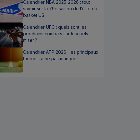
Calendrier NBA 2025-2026 : tout
savoir sur la 79e saison de l’élite du
basket US
Calendrier UFC : quels sont les
prochains combats sur lesquels
miser ?
Calendrier ATP 2026 : les principaux
tournois à ne pas manquer