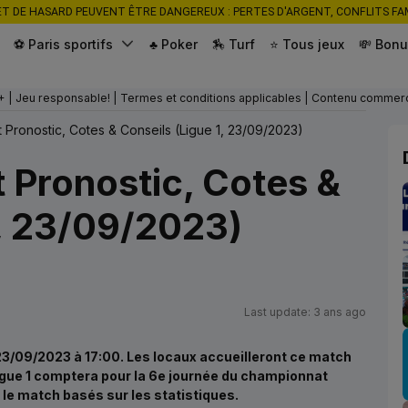
ET DE HASARD PEUVENT ÊTRE DANGEREUX : PERTES D'ARGENT, CONFLITS FAM
⚽ Paris sportifs
♣ Poker
🏇 Turf
⭐ Tous jeux
💸 Bonu
+ | Jeu responsable! | Termes et conditions applicables | Contenu commerc
t Pronostic, Cotes & Conseils (Ligue 1, 23/09/2023)
t Pronostic, Cotes &
1, 23/09/2023)
Last update: 3 ans ago
23/09/2023 à 17:00. Les locaux accueilleront ce match
Ligue 1 comptera pour la 6e journée du championnat
 le match basés sur les statistiques.