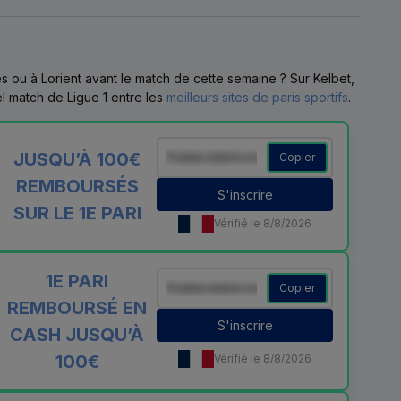
es ou à Lorient avant le match de cette semaine ? Sur Kelbet,
 match de Ligue 1 entre les
meilleurs sites de paris sportifs
.
JUSQU’À 100€
Copier
REMBOURSÉS
S'inscrire
SUR LE 1E PARI
Vérifié le 8/8/2026
1E PARI
Copier
REMBOURSÉ EN
S'inscrire
CASH JUSQU’À
100€
Vérifié le 8/8/2026