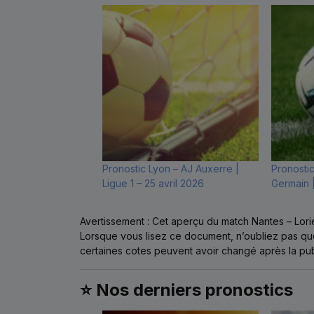
Pronostic Lyon – AJ Auxerre |
Pronostic
Ligue 1 – 25 avril 2026
Germain |
Avertissement : Cet aperçu du match Nantes – Lori
Lorsque vous lisez ce document, n’oubliez pas que
certaines cotes peuvent avoir changé après la pub
⭐ Nos derniers pronostics