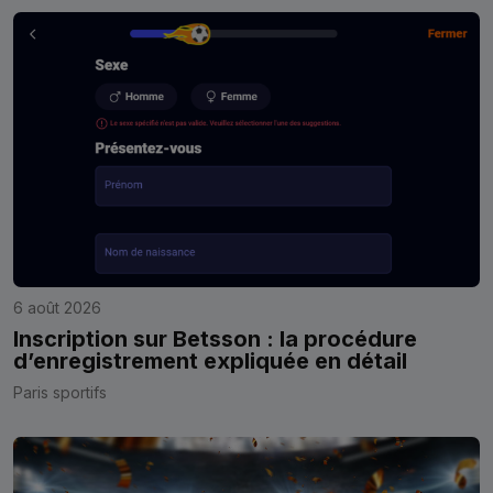
6 août 2026
Inscription sur Betsson : la procédure
d’enregistrement expliquée en détail
Paris sportifs