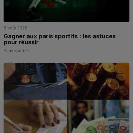
6 août 2026
Gagner aux paris sportifs : les astuces
pour réussir
Paris sportifs