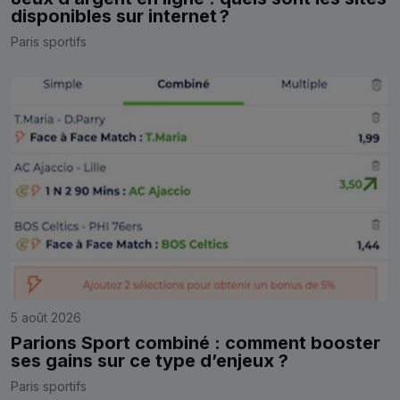
disponibles sur internet ?
Paris sportifs
5 août 2026
Parions Sport combiné : comment booster
ses gains sur ce type d’enjeux ?
Paris sportifs