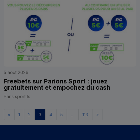
5 août 2026
Freebets sur Parions Sport : jouez
gratuitement et empochez du cash
Paris sportifs
«
1
2
3
4
5
…
113
»